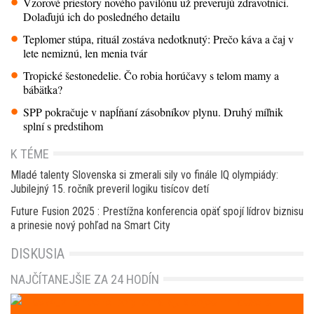
Vzorové priestory nového pavilónu už preverujú zdravotníci.
Dolaďujú ich do posledného detailu
Teplomer stúpa, rituál zostáva nedotknutý: Prečo káva a čaj v
lete nemiznú, len menia tvár
Tropické šestonedelie. Čo robia horúčavy s telom mamy a
bábätka?
SPP pokračuje v napĺňaní zásobníkov plynu. Druhý míľnik
splní s predstihom
K TÉME
Mladé talenty Slovenska si zmerali sily vo finále IQ olympiády:
Jubilejný 15. ročník preveril logiku tisícov detí
Future Fusion 2025 : Prestížna konferencia opäť spojí lídrov biznisu
a prinesie nový pohľad na Smart City
DISKUSIA
NAJČÍTANEJŠIE ZA 24 HODÍN