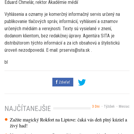
Eduard Chmelár, rektor Akadémie médií
Vyhlásenia a oznamy je komerčný informačný servis určený na
publikovanie tlačových správ, informácií, vyhlásení a oznamov
určených médiám a verejnosti. Texty sú vysielané v znení,
dodanom klientom, bez redakčnej úpravy. Agentúra SITA je
distribútorom týchto informácií a za ich obsahovú a štylistickú
úroveň nezodpovedá. E-mail: prservis@sita.sk .
bl
Zdieľať
3 Dni
Týždeň
Mesiac
NAJČÍTANEJŠIE
Zažite magický Rokfort na Liptove: čaká vás deň plný kúziel a
živý had!