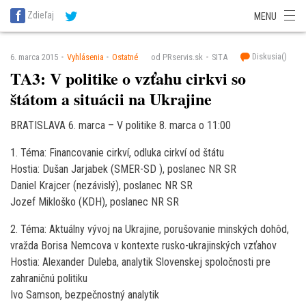
SITA Energetika
SITA Zdravotníctvo
SITA Financie
SITA Doprava
Zdieľaj
MENU
SITA Potravinárstvo
SITA Reality
SITA Školstvo
SITA Vidiek
Diskusia(
)
6. marca 2015
Vyhlásenia
Ostatné
od PRservis.sk
SITA
TA3: V politike o vzťahu cirkvi so
štátom a situácii na Ukrajine
BRATISLAVA 6. marca – V politike 8. marca o 11:00
1. Téma: Financovanie cirkví, odluka cirkví od štátu
Hostia: Dušan Jarjabek (SMER-SD ), poslanec NR SR
Daniel Krajcer (nezávislý), poslanec NR SR
Jozef Mikloško (KDH), poslanec NR SR
2. Téma: Aktuálny vývoj na Ukrajine, porušovanie minských dohôd,
vražda Borisa Nemcova v kontexte rusko-ukrajinských vzťahov
Hostia: Alexander Duleba, analytik Slovenskej spoločnosti pre
zahraničnú politiku
Ivo Samson, bezpečnostný analytik