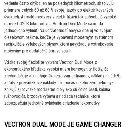
vedenie často chýba len na posledných kilometroch, absolvujú
priemere celých 60 až 80 % svojej jazdy po elektrifikovaných
úsekoch. Aj malé medzery v elektrifikácii tak spôsobujú vysoké
emisie CO2. S lokomotívou Vectron Dual Mode sa im dá
jednoducho vyhnúť. Na udržateľnosť navyše dbá aj vo svojom
dieselovom režime, keďže je vybavená moderným systémom
recirkulácie výfukových plynov, ktorá nevyžaduje vstrekovanie
močoviny pre dodatočnú úpravu spalín.
Vďaka svojej flexibilite vytvára Vectron Dual Mode z
ekonomického hľadiska vysokú mieru homogenity flotily, čo
zjednodušuje a zlacňuje školenia zamestnancov, náklady na údržbu
a ďalšie prevádzkové náklady. Tie počas celého životného cyklu
znižujú aj rovnaké modulárne diely ako sú čelné časti, kabína
rušnovodiča, brzdová výbava a riadiaca technika, ktoré
zabezpečujú jednotné ovládanie a riadenie lokomotívy.
VECTRON DUAL MODE JE GAME CHANGER