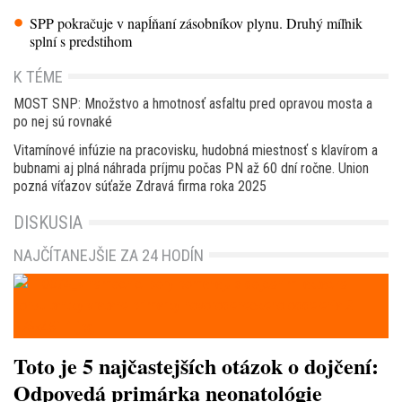
SPP pokračuje v napĺňaní zásobníkov plynu. Druhý míľnik
splní s predstihom
K TÉME
MOST SNP: Množstvo a hmotnosť asfaltu pred opravou mosta a
po nej sú rovnaké
Vitamínové infúzie na pracovisku, hudobná miestnosť s klavírom a
bubnami aj plná náhrada príjmu počas PN až 60 dní ročne. Union
pozná víťazov súťaže Zdravá firma roka 2025
DISKUSIA
NAJČÍTANEJŠIE ZA 24 HODÍN
Toto je 5 najčastejších otázok o dojčení:
Odpovedá primárka neonatológie