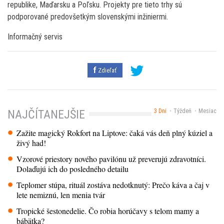
republike, Maďarsku a Poľsku. Projekty pre tieto trhy sú
podporované predovšetkým slovenskými inžiniermi.
Informačný servis
Zdieľať
3 Dni
Týždeň
Mesiac
NAJČÍTANEJŠIE
Zažite magický Rokfort na Liptove: čaká vás deň plný kúziel a
živý had!
Vzorové priestory nového pavilónu už preverujú zdravotníci.
Dolaďujú ich do posledného detailu
Teplomer stúpa, rituál zostáva nedotknutý: Prečo káva a čaj v
lete nemiznú, len menia tvár
Tropické šestonedelie. Čo robia horúčavy s telom mamy a
bábätka?