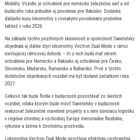
Mobility. Vozidlo je schválené pre nemeckú železničnú sieť a od
budúceho roka pribudne aj povolenie pre Rakúsko. Dodávka
ďalšieho kusu lokomotívy s rovnakými povoleniami prebehne
taktiež v roku 2026.
Na základe týchto pozitívnych skúseností si spoločnosť Swietelsky
objednala aj ďalšie štyri lokomotívy Vectron Dual Mode v rámci
existujúcej rámcovej dohody – tri z nich budú mať okrem
schválenia pre Nemecko a Rakúsko aj schválenie pre Česko,
Slovensko, Maďarsko, Rumunsko a Bulharsko. Prvé z týchto
dodatočne objednaných vozidiel má byť dodané začiatkom roka
2027.
Celkovo tak bude flotila v budúcnosti pozostávať zo šiestich
vozidiel, vďaka ktorým bude môcť Swietelsky v budúcnosti
realizovať železničné stavebné projekty a s nimi súvisiacu logistiku
v regióne strednej a východnej Európy mimoriadne flexibilne,
výkonne a šetrne k životnému prostrediu.
Lokomotíva Vectron Dual Mode umožňuje efektívnu cezhraničnú