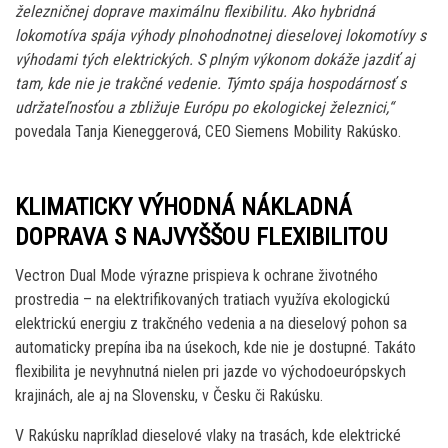
železničnej doprave maximálnu flexibilitu. Ako hybridná
lokomotíva spája výhody plnohodnotnej dieselovej lokomotívy s
výhodami tých elektrických. S plným výkonom dokáže jazdiť aj
tam, kde nie je trakčné vedenie. Týmto spája hospodárnosť s
udržateľnosťou a zbližuje Európu po ekologickej železnici,“
povedala Tanja Kieneggerová, CEO Siemens Mobility Rakúsko.
KLIMATICKY VÝHODNÁ NÁKLADNÁ
DOPRAVA S NAJVYŠŠOU FLEXIBILITOU
Vectron Dual Mode výrazne prispieva k ochrane životného
prostredia – na elektrifikovaných tratiach využíva ekologickú
elektrickú energiu z trakčného vedenia a na dieselový pohon sa
automaticky prepína iba na úsekoch, kde nie je dostupné. Takáto
flexibilita je nevyhnutná nielen pri jazde vo východoeurópskych
krajinách, ale aj na Slovensku, v Česku či Rakúsku.
V Rakúsku napríklad dieselové vlaky na trasách, kde elektrické