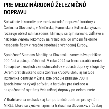
PRE MEDZINÁRODNÚ ŽELEZNIČNÚ
DOPRAVU
Schválenie lokomotív pre medzinárodné dopravné koridory v
Česku, na Slovensku, v Maďarsku, Rumunsku a Bulharsku výrazne
rozširuje oblasť ich nasadenia. Eliminujú sa tým náročné, zdĺhavé a
nákladné výmeny lokomotív na hraniciach, čo umožní flexibilné
nasadenie flotily v regióne strednej a východnej Európy.
Spoločnosť Siemens Mobility na Slovensku zamestnáva približne
900 ľudí a plánuje ďalší rast. V roku 2024 sa firma zaradila medzi
10 najatraktívnejších zamestnávateľov v oblasti dopravy a logistiky.
Okrem bratislavského sídla zohráva kľúčovú úlohu aj rastúce
inžinierske centrum v Žiline, kde pracuje približne 700 IT
špecialistov na vývoji softvéru a hardvéru pre riadiace a
bezpečnostné systémy železničnej dopravy po celom svete.
V Bratislave sa nachádza aj kompetenčné centrum pre systém
MIREL, ktoré sa využíva najmä na tratiach na Slovensku, v Českej