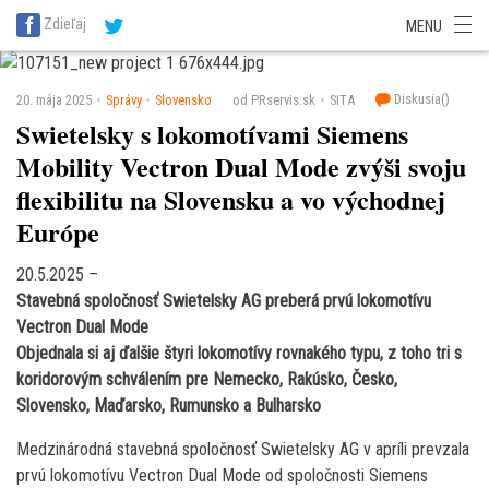
SITA Energetika
SITA Zdravotníctvo
SITA Financie
SITA Doprava
Zdieľaj
MENU
SITA Potravinárstvo
SITA Reality
SITA Školstvo
SITA Vidiek
Diskusia(
)
20. mája 2025
Správy
Slovensko
od PRservis.sk
SITA
Swietelsky s lokomotívami Siemens
Mobility Vectron Dual Mode zvýši svoju
flexibilitu na Slovensku a vo východnej
Európe
20.5.2025 –
Stavebná spoločnosť Swietelsky AG preberá prvú lokomotívu
Vectron Dual Mode
Objednala si aj ďalšie štyri lokomotívy rovnakého typu, z toho tri s
koridorovým schválením pre Nemecko, Rakúsko, Česko,
Slovensko, Maďarsko, Rumunsko a Bulharsko
Medzinárodná stavebná spoločnosť Swietelsky AG v apríli prevzala
prvú lokomotívu Vectron Dual Mode od spoločnosti Siemens