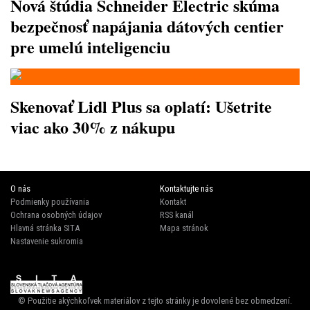
Nová štúdia Schneider Electric skúma
bezpečnosť napájania dátových centier
pre umelú inteligenciu
Skenovať Lidl Plus sa oplatí: Ušetrite
viac ako 30% z nákupu
O nás
Kontaktujte nás
Podmienky používania
Kontakt
Ochrana osobných údajov
RSS kanál
Hlavná stránka SITA
Mapa stránok
Nastavenie sukromia
© Použitie akýchkoľvek materiálov z tejto stránky je dovolené bez obmedzení.