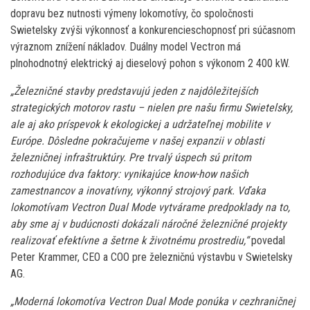
dopravu bez nutnosti výmeny lokomotívy, čo spoločnosti
Swietelsky zvýši výkonnosť a konkurencieschopnosť pri súčasnom
výraznom znížení nákladov. Duálny model Vectron má
plnohodnotný elektrický aj dieselový pohon s výkonom 2 400 kW.
„Železničné stavby predstavujú jeden z najdôležitejších
strategických motorov rastu – nielen pre našu firmu Swietelsky,
ale aj ako príspevok k ekologickej a udržateľnej mobilite v
Európe. Dôsledne pokračujeme v našej expanzii v oblasti
železničnej infraštruktúry. Pre trvalý úspech sú pritom
rozhodujúce dva faktory: vynikajúce know-how našich
zamestnancov a inovatívny, výkonný strojový park. Vďaka
lokomotívam Vectron Dual Mode vytvárame predpoklady na to,
aby sme aj v budúcnosti dokázali náročné železničné projekty
realizovať efektívne a šetrne k životnému prostrediu,“
povedal
Peter Krammer, CEO a COO pre železničnú výstavbu v Swietelsky
AG.
„Moderná lokomotíva Vectron Dual Mode ponúka v cezhraničnej