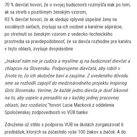
70 % dievčat hovorí, že o svojej budúcnosti rozmýšľa inak po tom,
ak sa stretli s pozitívnym ženským vzorom,
93 % dievčat hovorí, že ak sledujú vplyvné úspešné ženy na
sociálnych sieťach, zvyšujú sa ich osobné a kariérne ašpirácie,
po stretnutí so ženským vzorom z vedecko-technického
prostredia sa pravdepodobnosť, že sa dievča rozhodne pre kariéru
v tejto oblasti, zvyšuje dvojnásobne.
„Inakosť nám nie je cudzia a myslíme aj na budúcnosť dievčat a
chlapcov na Slovensku. Podporujeme dievčatá, aby robili v
živote to, čo ich skutočne baví a zaujíma. Z uvedeného dôvodu
sme sa rozhodli zapojiť do medzinárodného projektu Inspiring
Girls Slovensko. Veríme, že každé jedno dievča je dosť šikovné
na to, aby uspelo a presadilo sa v každej jednej pracovnej
oblasti, bez rozdielov,“
hovorí Lucia Macková z oddelenia
Spoločenskej zodpovednosti vo VÚB banke.
Združenie už stihlo s podporou VÚB na školách zorganizovať 6
prednášok, ktorých sa zúčastnilo vyše 100 žiakov a žiačok. A do