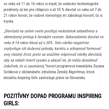
vo veku od 11 do 16 rokov si myslí, že vedecko-technologické
predmety sú len pre chlapcov a až 55 % dievčat vo veku od 7 do
21 rokov hovorí, že rodové stereotypy im zabraňujú hovoriť, čo si
myslia.
„Dievčatá na celom svete pociťujú nedostatok sebadôvery a
obmedzený prístup k ženským vzorom. Sebavedomie dievčat vo
veku 8-14 rokov klesá až o 30%. Toto všetko negatívne
ovplyvňuje ich duševnú pohodu, kariéru a schopnosť formovať
svoj vlastný život, preto sa snažíme inšpirovať všetky dievčatá,
aby sa nebáli mieriť vysoko a ukázať im, že môžu dosiahnuť
čokoľvek, čo si zaumienia,“
hovorí programová manažérka Zuzana
Sotáková z občianskeho združenia Ženský Algoritmus, ktoré
iniciatívu Inspiring Girls zastrešuje práve na Slovensku.
POZITÍVNY DOPAD PROGRAMU INSPIRING
GIRLS: