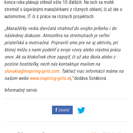
konca roka plánujú stihnúť ešte 10 ďalších. Na nich sa mohli
stretnúť s úspešnými manažérkami z rôznych oblastí, či už ide o
automotive, IT či z práce na rôznych projektoch.
„Manažérky vedia dievčatá vtiahnuť do svojho príbehu i do
následnej diskusie. Atmosféra na stretnutiach je veľmi
priateľská a motivačná. Pripravili sme pre ne aj aktivitu, pri
ktorej môžu s nami podeliť o svoje vzory alebo vlastnú prácu
snov. Ak sa ktokoľvek chce zapojiť, či už ako škola alebo z
pozície hostiteľky, nech nás kontaktuje mailom na
slovakia@inspiring-girls.com
. Taktiež viac informácií máme na
našom webe
www.inspiring-girls.sk
,“
dodáva Sotáková.
Informačný servis
Zdieľať