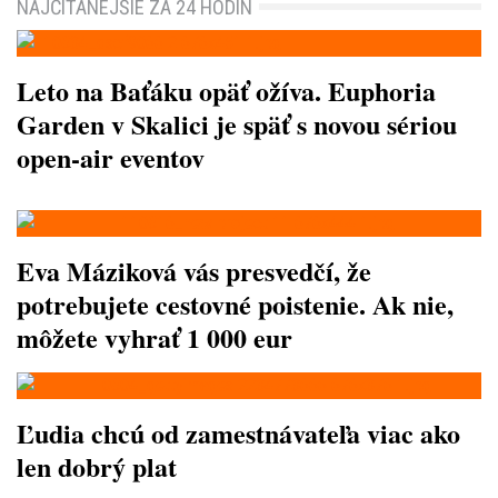
NAJČÍTANEJŠIE ZA 24 HODÍN
Leto na Baťáku opäť ožíva. Euphoria
Garden v Skalici je späť s novou sériou
open-air eventov
Eva Máziková vás presvedčí, že
potrebujete cestovné poistenie. Ak nie,
môžete vyhrať 1 000 eur
Ľudia chcú od zamestnávateľa viac ako
len dobrý plat