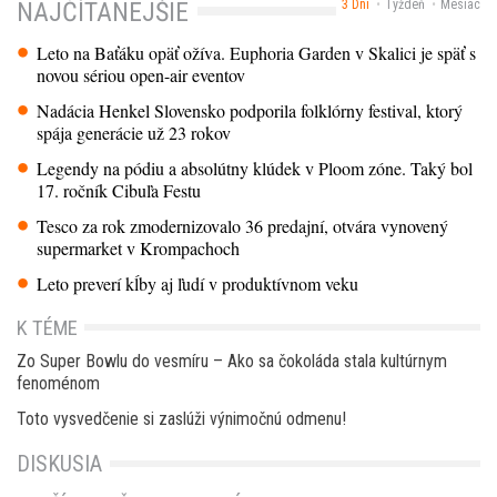
3 Dni
Týždeň
Mesiac
NAJČÍTANEJŠIE
Leto na Baťáku opäť ožíva. Euphoria Garden v Skalici je späť s
novou sériou open-air eventov
Nadácia Henkel Slovensko podporila folklórny festival, ktorý
spája generácie už 23 rokov
Legendy na pódiu a absolútny klúdek v Ploom zóne. Taký bol
17. ročník Cibuľa Festu
Tesco za rok zmodernizovalo 36 predajní, otvára vynovený
supermarket v Krompachoch
Leto preverí kĺby aj ľudí v produktívnom veku
K TÉME
Zo Super Bowlu do vesmíru – Ako sa čokoláda stala kultúrnym
fenoménom
Toto vysvedčenie si zaslúži výnimočnú odmenu!
DISKUSIA