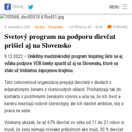
SITA Energetika
SITA Zdravotníctvo
SITA Financie
SITA Doprava
Zdieľaj
MENU
SITA Potravinárstvo
SITA Reality
SITA Školstvo
SITA Vidiek
Diskusia(
)
9. decembra 2022
Správy
Slovensko
od PRservis.sk
SITA
Svetový program na podporu dievčat
prišiel aj na Slovensko
9.12.2022 –
Unikátny medzinárodný program Inspiring Girls sa aj
vďaka podpore VÚB banky spustil už aj na Slovensku, ktoré sa
stalo už tridsiatou zapojenou krajinou.
Táto celosvetová organizácia prepája dievčatá v školách s
inšpiratívnymi ženami z rôznorodých oblastí. Prichádzajú tak do
kontaktu s pozitívnymi ženskými vzormi a učia sa, že ich život a
kariéru neurčujú rodové stereotypy, ale ich vlastné ambície, sny a
práca na sebe.
Výskumy ukázali, že až 67% dievčat vo veku od 11 do 21 rokov si
myslí, že ženy nemajú rovnaké príležitosti ako muži, 30 % dievčat