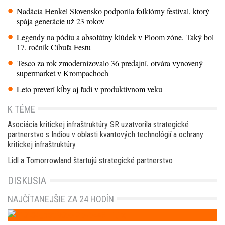
Nadácia Henkel Slovensko podporila folklórny festival, ktorý
spája generácie už 23 rokov
Legendy na pódiu a absolútny klúdek v Ploom zóne. Taký bol
17. ročník Cibuľa Festu
Tesco za rok zmodernizovalo 36 predajní, otvára vynovený
supermarket v Krompachoch
Leto preverí kĺby aj ľudí v produktívnom veku
K TÉME
Asociácia kritickej infraštruktúry SR uzatvorila strategické
partnerstvo s Indiou v oblasti kvantových technológií a ochrany
kritickej infraštruktúry
Lidl a Tomorrowland štartujú strategické partnerstvo
DISKUSIA
NAJČÍTANEJŠIE ZA 24 HODÍN