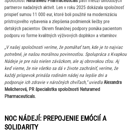
Spoločnosť
NaturaMed Pharmaceuticals
patrí medzi dlhodobých
partnerov nadačných aktivít. Len v roku 2025 dokázala spoločnosť
prispieť sumou 11 000 eur, ktoré boli použité na modernizáciu
prístrojového vybavenia a zlepšenia podmienok liečby pre
detských pacientov. Okrem finančnej podpory ponúka pacientom
podporu vo forme kvalitných výživových doplnkov a vitamínov.
„V našej spoločnosti veríme, že pomáhať tam, kde je to najviac
potrebné, je našou morálnou povinnosťou. Spolupráca s Kvapkou
Nádeje je pre nás nielen záväzkom, ale aj obrovskou cťou. Aj
keď vieme, že nie všetko sa dá v živote zachrániť, veríme, že
každý príspevok prináša rodinám nádej na lepšie dni a
podporuje ich zdravie v náročných chvíľach,“ uviedla
Alexandra
Melicherová, PR špecialistka spoločnosti Naturamed
Pharmaceuticals.
NOC NÁDEJÍ: PREPOJENIE EMÓCIÍ A
SOLIDARITY