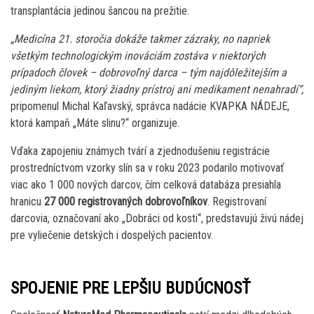
transplantácia jedinou šancou na prežitie.
„Medicína 21. storočia dokáže takmer zázraky, no napriek
všetkým technologickým inováciám zostáva v niektorých
prípadoch človek – dobrovoľný darca – tým najdôležitejším a
jediným liekom, ktorý žiadny prístroj ani medikament nenahradí“,
pripomenul Michal Kaľavský, správca nadácie KVAPKA NÁDEJE,
ktorá kampaň „Máte slinu?“ organizuje.
Vďaka zapojeniu známych tvárí a zjednodušeniu registrácie
prostredníctvom vzorky slín sa v roku 2023 podarilo motivovať
viac ako 1 000 nových darcov, čím celková databáza presiahla
hranicu
27 000 registrovaných dobrovoľníkov
. Registrovaní
darcovia, označovaní ako „Dobráci od kosti“, predstavujú živú nádej
pre vyliečenie detských i dospelých pacientov.
SPOJENIE PRE LEPŠIU BUDÚCNOSŤ