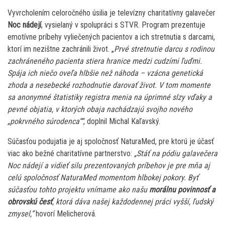
Vyvrcholením celoročného úsilia je televízny charitatívny galavečer
Noc nádejí
, vysielaný v spolupráci s STVR. Program prezentuje
emotívne príbehy vyliečených pacientov a ich stretnutia s darcami,
ktorí im nezištne zachránili život. „
Prvé stretnutie darcu s rodinou
zachráneného pacienta stiera hranice medzi cudzími ľuďmi.
Spája ich niečo oveľa hlbšie než náhoda – vzácna genetická
zhoda a nesebecké rozhodnutie darovať život. V tom momente
sa anonymné štatistiky registra menia na úprimné slzy vďaky a
pevné objatia, v ktorých obaja nachádzajú svojho nového
„pokrvného súrodenca““
, doplnil Michal Kaľavský.
Súčasťou podujatia je aj spoločnosť NaturaMed, pre ktorú je účasť
viac ako bežné charitatívne partnerstvo:
„Stáť na pódiu galavečera
Noc nádejí a vidieť silu prezentovaných príbehov je pre mňa aj
celú spoločnosť NaturaMed momentom hlbokej pokory. Byť
súčasťou tohto projektu vnímame ako našu
morálnu povinnosť a
obrovskú česť
, ktorá dáva našej každodennej práci vyšší, ľudský
zmysel,”
hovorí Melicherová.