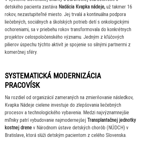
detského pacienta zastáva
Nadácia Kvapka nádeje,
už takmer 16
rokov, nezastupiteľné miesto. Jej trvalá a kontinuálna podpora
liečebných, sociálnych a školských potrieb detí s onkologickými
ochoreniami, sa v priebehu rokov transformovala do konkrétnych
projektov celospoločenského významu. Jedným z kľúčových
pilierov úspechu týchto aktivít je spojenie so silnými partnermi z
komerčnej sféry.
SYSTEMATICKÁ MODERNIZÁCIA
PRACOVÍSK
Na rozdiel od organizácií zameraných na zmierňovanie následkov,
Kvapka Nádeje cielene investuje do zlepšovania liečebných
procesov a technologického vybavenia. Medzi najvýznamnejšie
míľniky patrí vybudovanie najmodernejšej
Transplantačnej jednotky
kostnej drene
v Národnom ústave detských chorôb (NÚDCH) v
Bratislave, ktorá slúži detským pacientom z celého Slovenska.