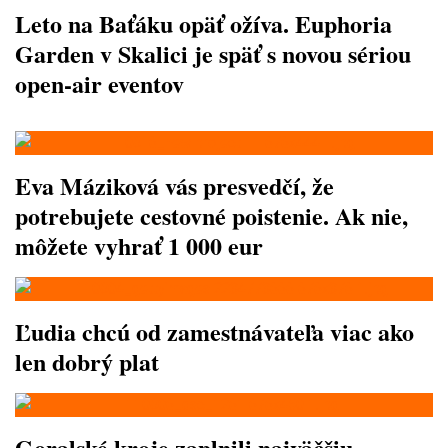
Leto na Baťáku opäť ožíva. Euphoria
Garden v Skalici je späť s novou sériou
open-air eventov
Eva Máziková vás presvedčí, že
potrebujete cestovné poistenie. Ak nie,
môžete vyhrať 1 000 eur
Ľudia chcú od zamestnávateľa viac ako
len dobrý plat
Goralské kroje zaplnili najväčšiu