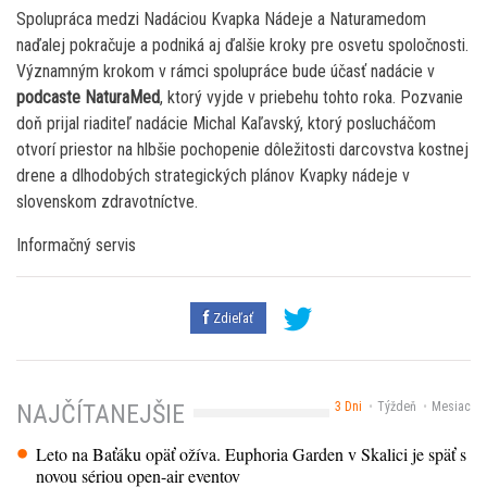
Spolupráca medzi Nadáciou Kvapka Nádeje a Naturamedom
naďalej pokračuje a podniká aj ďalšie kroky pre osvetu spoločnosti.
Významným krokom v rámci spolupráce bude účasť nadácie v
podcaste NaturaMed
, ktorý vyjde v priebehu tohto roka. Pozvanie
doň prijal riaditeľ nadácie Michal Kaľavský, ktorý poslucháčom
otvorí priestor na hlbšie pochopenie dôležitosti darcovstva kostnej
drene a dlhodobých strategických plánov Kvapky nádeje v
slovenskom zdravotníctve.
Informačný servis
Zdieľať
3 Dni
Týždeň
Mesiac
NAJČÍTANEJŠIE
Leto na Baťáku opäť ožíva. Euphoria Garden v Skalici je späť s
novou sériou open-air eventov