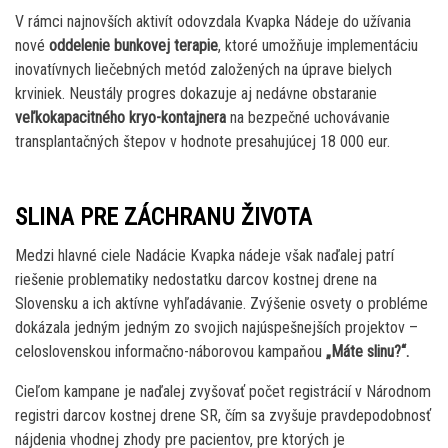
V rámci najnovších aktivít odovzdala Kvapka Nádeje do užívania
nové
oddelenie bunkovej terapie
, ktoré umožňuje implementáciu
inovatívnych liečebných metód založených na úprave bielych
krviniek. Neustály progres dokazuje aj nedávne obstaranie
veľkokapacitného kryo-kontajnera
na bezpečné uchovávanie
transplantačných štepov v hodnote presahujúcej 18 000 eur.
SLINA PRE ZÁCHRANU ŽIVOTA
Medzi hlavné ciele Nadácie Kvapka nádeje však naďalej patrí
riešenie problematiky nedostatku darcov kostnej drene na
Slovensku a ich aktívne vyhľadávanie. Zvýšenie osvety o probléme
dokázala jedným jedným zo svojich najúspešnejších projektov –
celoslovenskou informačno-náborovou kampaňou
„Máte slinu?“.
Cieľom kampane je naďalej zvyšovať počet registrácií v Národnom
registri darcov kostnej drene SR, čím sa zvyšuje pravdepodobnosť
nájdenia vhodnej zhody pre pacientov, pre ktorých je