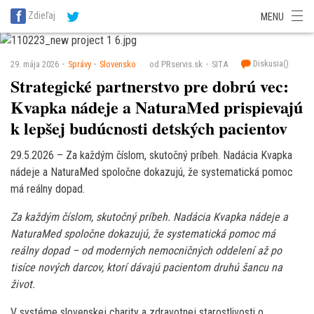
SITA Energetika
SITA Zdravotníctvo
SITA Financie
SITA Doprava
Zdieľaj
MENU
SITA Potravinárstvo
SITA Reality
SITA Školstvo
SITA Vidiek
Diskusia(
)
29. mája 2026
Správy
Slovensko
od PRservis.sk
SITA
Strategické partnerstvo pre dobrú vec:
Kvapka nádeje a NaturaMed prispievajú
k lepšej budúcnosti detských pacientov
29.5.2026 – Za každým číslom, skutočný príbeh. Nadácia Kvapka
nádeje a NaturaMed spoločne dokazujú, že systematická pomoc
má reálny dopad.
Za každým číslom, skutočný príbeh. Nadácia Kvapka nádeje a
NaturaMed spoločne dokazujú, že systematická pomoc má
reálny dopad – od moderných nemocničných oddelení až po
tisíce nových darcov, ktorí dávajú pacientom druhú šancu na
život.
V systéme slovenskej charity a zdravotnej starostlivosti o