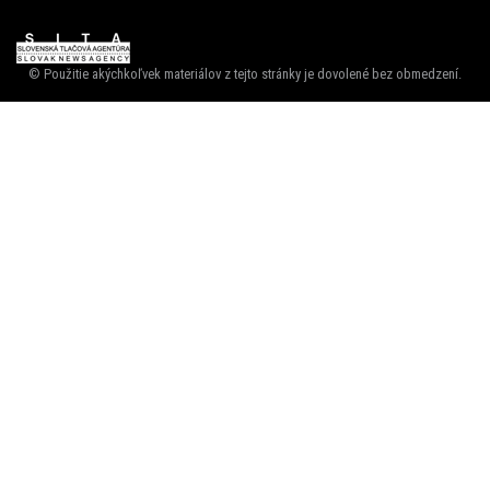
© Použitie akýchkoľvek materiálov z tejto stránky je dovolené bez obmedzení.