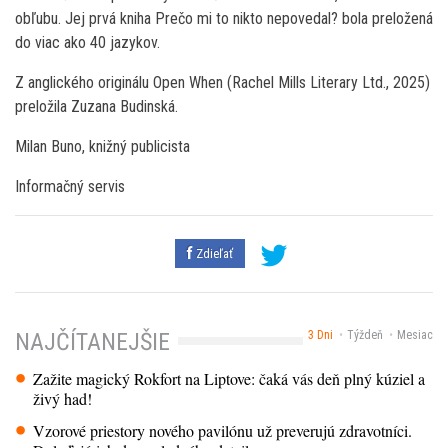
obľubu. Jej prvá kniha Prečo mi to nikto nepovedal? bola preložená
do viac ako 40 jazykov.
Z anglického originálu Open When (Rachel Mills Literary Ltd., 2025)
preložila Zuzana Budinská.
Milan Buno, knižný publicista
Informačný servis
Zdieľať
3 Dni
Týždeň
Mesiac
NAJČÍTANEJŠIE
Zažite magický Rokfort na Liptove: čaká vás deň plný kúziel a
živý had!
Vzorové priestory nového pavilónu už preverujú zdravotníci.