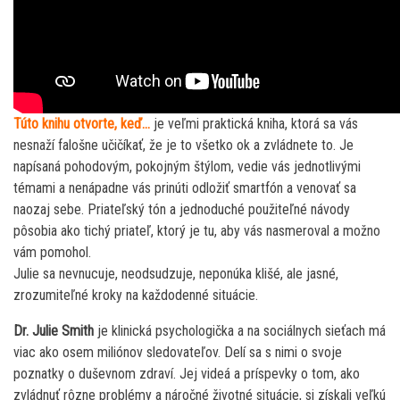
Túto knihu otvorte, keď…
je veľmi praktická kniha, ktorá sa vás
nesnaží falošne učičíkať, že je to všetko ok a zvládnete to. Je
napísaná pohodovým, pokojným štýlom, vedie vás jednotlivými
témami a nenápadne vás prinúti odložiť smartfón a venovať sa
naozaj sebe. Priateľský tón a jednoduché použiteľné návody
pôsobia ako tichý priateľ, ktorý je tu, aby vás nasmeroval a možno
vám pomohol.
Julie sa nevnucuje, neodsudzuje, neponúka klišé, ale jasné,
zrozumiteľné kroky na každodenné situácie.
Dr. Julie Smith
je klinická psychologička a na sociálnych sieťach má
viac ako osem miliónov sledovateľov. Delí sa s nimi o svoje
poznatky o duševnom zdraví. Jej videá a príspevky o tom, ako
zvládnuť rôzne problémy a náročné životné situácie, si získali veľkú