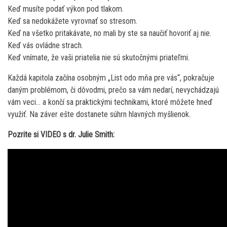
Keď musíte podať výkon pod tlakom.
Keď sa nedokážete vyrovnať so stresom.
Keď na všetko pritakávate, no mali by ste sa naučiť hovoriť aj nie.
Keď vás ovládne strach.
Keď vnímate, že vaši priatelia nie sú skutočnými priateľmi.
Každá kapitola začína osobným „List odo mňa pre vás“, pokračuje
daným problémom, či dôvodmi, prečo sa vám nedarí, nevychádzajú
vám veci… a končí sa praktickými technikami, ktoré môžete hneď
využiť. Na záver ešte dostanete súhrn hlavných myšlienok.
Pozrite si VIDEO s dr. Julie Smith: