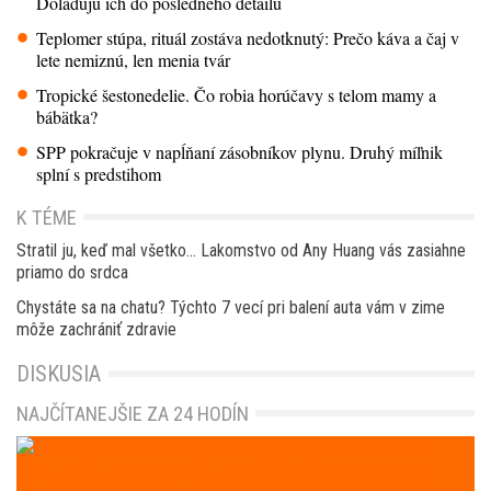
Dolaďujú ich do posledného detailu
Teplomer stúpa, rituál zostáva nedotknutý: Prečo káva a čaj v
lete nemiznú, len menia tvár
Tropické šestonedelie. Čo robia horúčavy s telom mamy a
bábätka?
SPP pokračuje v napĺňaní zásobníkov plynu. Druhý míľnik
splní s predstihom
K TÉME
Stratil ju, keď mal všetko… Lakomstvo od Any Huang vás zasiahne
priamo do srdca
Chystáte sa na chatu? Týchto 7 vecí pri balení auta vám v zime
môže zachrániť zdravie
DISKUSIA
NAJČÍTANEJŠIE ZA 24 HODÍN