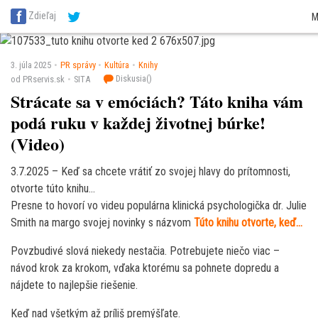
SITA Energetika
SITA Zdravotníctvo
SITA Financie
SITA Doprava
SITA Pot
Zdieľaj
M
SITA Reality
SITA Školstvo
SITA Vidiek
3. júla 2025
PR správy
Kultúra
Knihy
Diskusia(
)
od PRservis.sk
SITA
Strácate sa v emóciách? Táto kniha vám
podá ruku v každej životnej búrke!
(Video)
3.7.2025 – Keď sa chcete vrátiť zo svojej hlavy do prítomnosti,
otvorte túto knihu…
Presne to hovorí vo videu populárna klinická psychologička dr. Julie
Smith na margo svojej novinky s názvom
Túto knihu otvorte, keď…
Povzbudivé slová niekedy nestačia. Potrebujete niečo viac –
návod krok za krokom, vďaka ktorému sa pohnete dopredu a
nájdete to najlepšie riešenie.
Keď nad všetkým až príliš premýšľate.