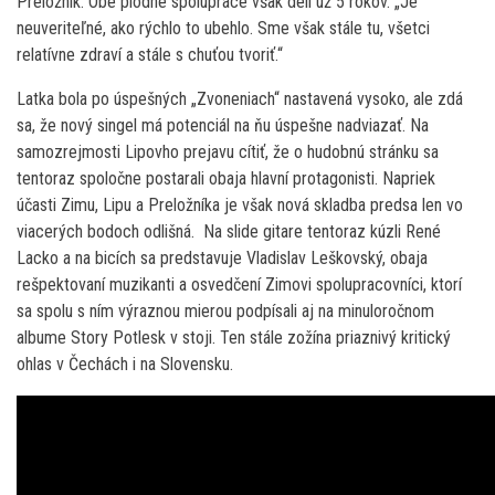
Preložník. Obe plodné spolupráce však delí už 5 rokov. „Je
neuveriteľné, ako rýchlo to ubehlo. Sme však stále tu, všetci
relatívne zdraví a stále s chuťou tvoriť.“
Latka bola po úspešných „Zvoneniach“ nastavená vysoko, ale zdá
sa, že nový singel má potenciál na ňu úspešne nadviazať. Na
samozrejmosti Lipovho prejavu cítiť, že o hudobnú stránku sa
tentoraz spoločne postarali obaja hlavní protagonisti. Napriek
účasti Zimu, Lipu a Preložníka je však nová skladba predsa len vo
viacerých bodoch odlišná. Na slide gitare tentoraz kúzli René
Lacko a na bicích sa predstavuje Vladislav Leškovský, obaja
rešpektovaní muzikanti a osvedčení Zimovi spolupracovníci, ktorí
sa spolu s ním výraznou mierou podpísali aj na minuloročnom
albume Story Potlesk v stoji. Ten stále zožína priaznivý kritický
ohlas v Čechách i na Slovensku.