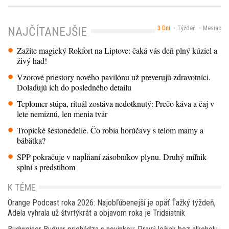
3 Dni
Týždeň
Mesiac
NAJČÍTANEJŠIE
Zažite magický Rokfort na Liptove: čaká vás deň plný kúziel a
živý had!
Vzorové priestory nového pavilónu už preverujú zdravotníci.
Dolaďujú ich do posledného detailu
Teplomer stúpa, rituál zostáva nedotknutý: Prečo káva a čaj v
lete nemiznú, len menia tvár
Tropické šestonedelie. Čo robia horúčavy s telom mamy a
bábätka?
SPP pokračuje v napĺňaní zásobníkov plynu. Druhý míľnik
splní s predstihom
K TÉME
Orange Podcast roka 2026: Najobľúbenejší je opäť Ťažký týždeň,
Adela vyhrala už štvrtýkrát a objavom roka je Tridsiatnik