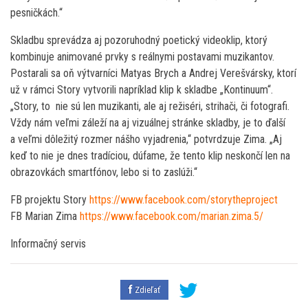
pesničkách.“
Skladbu sprevádza aj pozoruhodný poetický videoklip, ktorý
kombinuje animované prvky s reálnymi postavami muzikantov.
Postarali sa oň výtvarníci Matyas Brych a Andrej Verešvársky, ktorí
už v rámci Story vytvorili napríklad klip k skladbe „Kontinuum“.
„Story, to nie sú len muzikanti, ale aj režiséri, strihači, či fotografi.
Vždy nám veľmi záleží na aj vizuálnej stránke skladby, je to ďalší
a veľmi dôležitý rozmer nášho vyjadrenia,“ potvrdzuje Zima. „Aj
keď to nie je dnes tradíciou, dúfame, že tento klip neskončí len na
obrazovkách smartfónov, lebo si to zaslúži.“
FB projektu Story
https://www.facebook.com/storytheproject
FB Marian Zima
https://www.facebook.com/marian.zima.5/
Informačný servis
Zdieľať