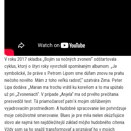
V roku 2017 skladba „Bojím sa nočných zvonení“ odštartovala
cyklus, ktorý o štyri roky vyvrcholil spomínaným albumom. „Je
symbolické, že práve s Petrom Lipom sme dúfam znovu na prahu
niečoho nového. Mám z toho veľkú radosť,“ uzatvára Zima. Peter
Lipa dodáva: „Marian ma trochu vrátil ku koreňom a to ma upútalo
už pri „Zvoneniach“. V prípade „Anjela“ ma od prvého prečítania
presvedčil text. Tá priamočiarosť patrí k mojim obľúbeným
vyjadrovacím prostriedkom. A hudobné spracovanie len potvrdzuje
moje celoživotné smerovanie. Blues je pre mňa nielen okúzľujúce
slovo ale najmä ten najdôležitejší základ môjho hudobného cítenia.
Vždy som sa ho snažil transformovať a priznávať ho v mojich