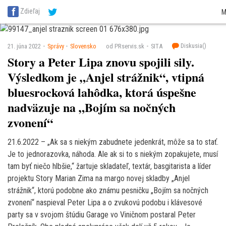
SITA Energetika
SITA Zdravotníctvo
SITA Financie
SITA Doprava
SITA Pot
Zdieľaj
M
SITA Reality
SITA Školstvo
SITA Vidiek
Diskusia(
)
21. júna 2022
Správy
Slovensko
od PRservis.sk
SITA
Story a Peter Lipa znovu spojili sily.
Výsledkom je „Anjel strážnik“, vtipná
bluesrocková lahôdka, ktorá úspešne
nadväzuje na „Bojím sa nočných
zvonení“
21.6.2022 – „Ak sa s niekým zabudnete jedenkrát, môže sa to stať.
Je to jednorazovka, náhoda. Ale ak si to s niekým zopakujete, musí
tam byť niečo hlbšie,“ žartuje skladateľ, textár, basgitarista a líder
projektu Story Marian Zima na margo novej skladby „Anjel
strážnik“, ktorú podobne ako známu pesničku „Bojím sa nočných
zvonení“ naspieval Peter Lipa a o zvukovú podobu i klávesové
party sa v svojom štúdiu Garage vo Viničnom postaral Peter