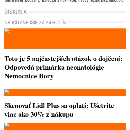
Budweiser Budvar prichádza s novinkou: Pravý ležiak bez alkoholu
DISKUSIA
NAJČÍTANEJŠIE ZA 24 HODÍN
Toto je 5 najčastejších otázok o dojčení:
Odpovedá primárka neonatológie
Nemocnice Bory
Skenovať Lidl Plus sa oplatí: Ušetrite
viac ako 30% z nákupu