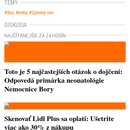
TÉMY
Bux
,
knihy
,
Splnený sen
DISKUSIA
NAJČÍTANEJŠIE ZA 24 HODÍN
Toto je 5 najčastejších otázok o dojčení:
Odpovedá primárka neonatológie
Nemocnice Bory
Skenovať Lidl Plus sa oplatí: Ušetrite
viac ako 30% z nákupu