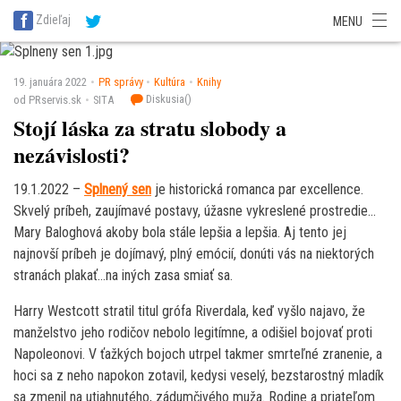
SITA Energetika
SITA Zdravotníctvo
SITA Financie
SITA Doprava
Zdieľaj
MENU
SITA Potravinárstvo
SITA Reality
SITA Školstvo
SITA Vidiek
19. januára 2022
PR správy
Kultúra
Knihy
Diskusia(
)
od PRservis.sk
SITA
Stojí láska za stratu slobody a
nezávislosti?
19.1.2022 –
Splnený sen
je historická romanca par excellence.
Skvelý príbeh, zaujímavé postavy, úžasne vykreslené prostredie…
Mary Baloghová akoby bola stále lepšia a lepšia. Aj tento jej
najnovší príbeh je dojímavý, plný emócií, donúti vás na niektorých
stranách plakať…na iných zasa smiať sa.
Harry Westcott stratil titul grófa Riverdala, keď vyšlo najavo, že
manželstvo jeho rodičov nebolo legitímne, a odišiel bojovať proti
Napoleonovi. V ťažkých bojoch utrpel takmer smrteľné zranenie, a
hoci sa z neho napokon zotavil, kedysi veselý, bezstarostný mladík
sa zmenil na utiahnutého, zádumčivého muža. Rodine a priateľom