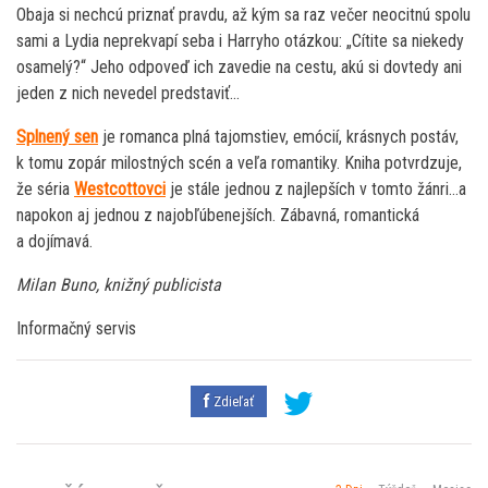
Obaja si nechcú priznať pravdu, až kým sa raz večer neocitnú spolu
sami a Lydia neprekvapí seba i Harryho otázkou: „Cítite sa niekedy
osamelý?“ Jeho odpoveď ich zavedie na cestu, akú si dovtedy ani
jeden z nich nevedel predstaviť…
Splnený sen
je romanca plná tajomstiev, emócií, krásnych postáv,
k tomu zopár milostných scén a veľa romantiky. Kniha potvrdzuje,
že séria
Westcottovci
je stále jednou z najlepších v tomto žánri…a
napokon aj jednou z najobľúbenejších. Zábavná, romantická
a dojímavá.
Milan Buno, knižný publicista
Informačný servis
Zdieľať