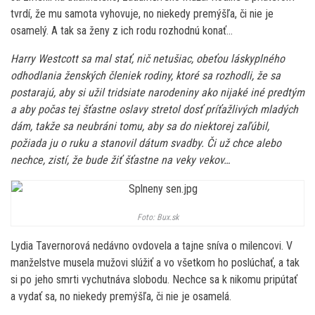
tvrdí, že mu samota vyhovuje, no niekedy premýšľa, či nie je
osamelý. A tak sa ženy z ich rodu rozhodnú konať…
Harry Westcott sa mal stať, nič netušiac, obeťou láskyplného
odhodlania ženských členiek rodiny, ktoré sa rozhodli, že sa
postarajú, aby si užil tridsiate narodeniny ako nijaké iné predtým
a aby počas tej šťastne oslavy stretol dosť príťažlivých mladých
dám, takže sa neubráni tomu, aby sa do niektorej zaľúbil,
požiada ju o ruku a stanovil dátum svadby. Či už chce alebo
nechce, zistí, že bude žiť šťastne na veky vekov…
Foto: Bux.sk
Lydia Tavernorová nedávno ovdovela a tajne sníva o milencovi. V
manželstve musela mužovi slúžiť a vo všetkom ho poslúchať, a tak
si po jeho smrti vychutnáva slobodu. Nechce sa k nikomu pripútať
a vydať sa, no niekedy premýšľa, či nie je osamelá.