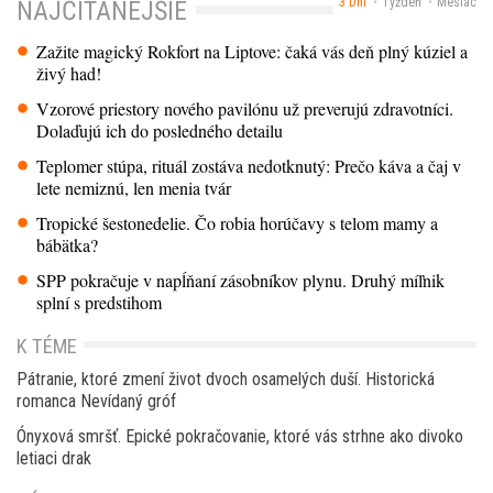
3 Dni
Týždeň
Mesiac
NAJČÍTANEJŠIE
Zažite magický Rokfort na Liptove: čaká vás deň plný kúziel a
živý had!
Vzorové priestory nového pavilónu už preverujú zdravotníci.
Dolaďujú ich do posledného detailu
Teplomer stúpa, rituál zostáva nedotknutý: Prečo káva a čaj v
lete nemiznú, len menia tvár
Tropické šestonedelie. Čo robia horúčavy s telom mamy a
bábätka?
SPP pokračuje v napĺňaní zásobníkov plynu. Druhý míľnik
splní s predstihom
K TÉME
Pátranie, ktoré zmení život dvoch osamelých duší. Historická
romanca Nevídaný gróf
Ónyxová smršť. Epické pokračovanie, ktoré vás strhne ako divoko
letiaci drak