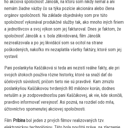
ho akciová spoločnosť Jánošík, na ktorú som nikdy nemal a ani
nemám žiadne väzby čo sa týka pozície akcionára alebo člena
orgánov spoločnosti. Na základe objednávky som pre túto
spoločnosť vykonával produkčné služby tak, ako mnoho iných firiem
a jednotlivcov a svoj výkon som jej fakturoval. Dnes je faktom, že
spoločnosť Jánošík a. s. bola zlikvidovaná, film Jánošík
nezrealizovala a po jej likvidácií som sa ocitol na strane
poškodených, nakoľko mi nezaplatila všetky faktúry, ktoré som jej
vystavil.
Pani poslankyňa Kaščáková si teda ani nezistí reálne fakty, ale pri
svojich útokoch používa rôzne historky, ktoré sa snaží dať do
účelových súvislostí, pričom tieto nie sú pravdivé. Kam zmizlo
poslankyňou Kaščákovou tvrdených 80 miliónov korún, dodnes
netuším a je zodpovednosťou pani Kaščákovej, ak vie, kde skončili,
pravdivo informovať verejnosť. Asi pozná, na rozdiel odo mňa,
účtovníctvo spomenutej akciovej spoločnosti.
Film
Pribina
bol jeden z prvých filmov realizovaných tzv.
elektronickou technológiou. Táto bola použitá práve na zlacnenie