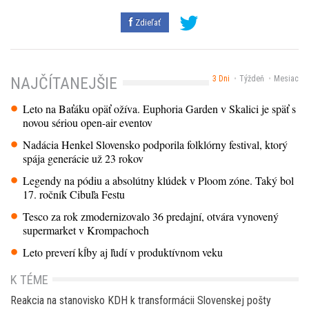
Zdieľať
3 Dni
Týždeň
Mesiac
NAJČÍTANEJŠIE
Leto na Baťáku opäť ožíva. Euphoria Garden v Skalici je späť s
novou sériou open-air eventov
Nadácia Henkel Slovensko podporila folklórny festival, ktorý
spája generácie už 23 rokov
Legendy na pódiu a absolútny klúdek v Ploom zóne. Taký bol
17. ročník Cibuľa Festu
Tesco za rok zmodernizovalo 36 predajní, otvára vynovený
supermarket v Krompachoch
Leto preverí kĺby aj ľudí v produktívnom veku
K TÉME
Reakcia na stanovisko KDH k transformácii Slovenskej pošty