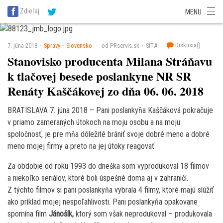
SITA Energetika
SITA Zdravotníctvo
SITA Financie
SITA Doprava
Zdieľaj
MENU
SITA Potravinárstvo
SITA Reality
SITA Školstvo
SITA Vidiek
Diskusia(
)
7. júna 2018
Správy
Slovensko
od PRservis.sk
SITA
Stanovisko producenta Milana Stráňavu
k tlačovej besede poslankyne NR SR
Renáty Kaščákovej zo dňa 06. 06. 2018
BRATISLAVA 7. júna 2018 – Pani poslankyňa Kaščáková pokračuje
v priamo zameraných útokoch na moju osobu a na moju
spoločnosť, je pre mňa dôležité brániť svoje dobré meno a dobré
meno mojej firmy a preto na jej útoky reagovať.
Za obdobie od roku 1993 do dneška som vyprodukoval 18 filmov
a niekoľko seriálov, ktoré boli úspešné doma aj v zahraničí.
Z týchto filmov si pani poslankyňa vybrala 4 filmy, ktoré majú slúžiť
ako príklad mojej nespoľahlivosti. Pani poslankyňa opakovane
spomína film
Jánošík,
ktorý som však neprodukoval – produkovala