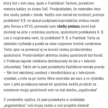
ktorý bol v tom čase, spolu s Františkom Turňom, poradcom
ministra kultúry za stranu SaS. Predpokladám, že minimálne tieto
dve osoby jednali v zhode. Keďže som nemal inú možnosť, pretože
podnikateľ R.B. mi ukázal podpísanú koprodukčnú zmluvu medzi
jeho firmou a RTVS, previedol som
všetky peniaze,
ktoré boli
dovtedy na účte v notárskej úschove, spoločnosti podnikateľa R. B.
Len z rozprávania viem, že podnikateľ R. B. a František Turňa sa
následne rozhádali a podali na seba vzájomne trestné oznámenia.
Tento spor sa preniesol aj na úroveň českej producentskej
spoločnosti. Predovšetkým aktivitou českej spoločnosti bol Kováč
z Podlesia napriek všetkému distribuovaný do kín a v televízii
odvysielaný. Takže ani tu pani poslankyňa Kaščáková nemala pravdu
– film bol nakrútený, uvedený v kinodistribúcii aj v televíznom
vysielaní, u mňa sa pri tomto filme nestratilo ani euro a vo výsledku
som s jeho produkciou nemal nič spoločné, keďže prvýkrát za
existencie mojej spoločnosti som sa stal obeťou „vypaľovania“.
Z uvedeného vyplýva, že pani poslankyňa si vyskladala
„argumentáciu“ voči mojej osobe a voči projektu Generál