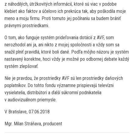
z náhodilých, útržkovitých informácií, ktoré sú viac v podobe
klebiet ako faktov a účelovo ich prekrúca tak, aby poškodila moje
meno a moju firmu. Proti tomuto jej počínaniu sa budem brániť
právnymi prostriedkami.
O tom, ako funguje systém prideľovania dotácií z AVF, som
nerozhodol ani ja, ani nikto z mojej spoločnosti a vždy som sa
snažil plniť pravidlá, ktoré boli dané. Podľa môjho názoru je systém
nastavený korektne, hoci vždy je možné po odbornej debate každý
systém zlepšovať.
Nie je pravdou, že prostriedky AVF sú len prostriedky daňových
poplatníkov. Do tohto fondu významne prispievajú televízni
vysielatelia, distribútori a ďalší súkromní podnikatelia
v audiovizuálnom priemysle.
V Bratislave, 07.06.2018
Mgr. Milan Stráňava, producent