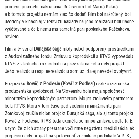
procesu priameho nakrúcania. Režisérom bol Maroš Kákoš
a k tomuto projektu nemám viac čo dodať. Film bol nakrútený, bol
uvedený v kinách aj v televízii, náklady na jeho realizáciu boli riadne
vyúčtované a čo k nemu má samotná pani poslankyňa Kaščáková,
neviem.
Film a tv seriál
Dunajská sága
nikdy nebol podporený prostriedkami
z Audiovizuálneho fondu. Zmluvu o koprodukcii s RTVS vypovedala
RTVS z vlastného rozhodnutia a prevzala na seba celý projekt.
Jeho realizáciu resp. nerealizáciu som už ďalej nevedel ovplyvniť.
Rozprávku
Kováč z Podlesia (Kovář z Podlesí)
realizovala česká
producentská spoločnosť. Na Slovensku bola moja spoločnosť
minoritným koprodukčným partnerom. Mojim zmluvným partnerom
bola RTVS, ktorá v tom čase pod vedením manažmentu pani
Zemkovej zrušila nielen projekt Dunajská sága, ale aj tento projekt
Kováč z Podlesia. RTVS teda ukončila so mnou zmluvu, podľa R. B.
s tým, že z ich strany prestane voči mne negatívna medializácia, ak
prepíšem celý projekt na spoločnosť zosnulého podnikateľa R. B.,