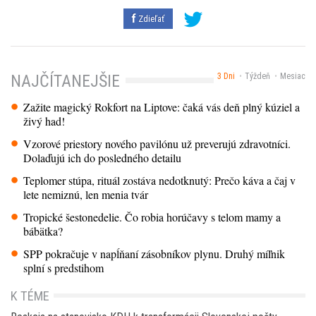
Zdieľať
3 Dni
Týždeň
Mesiac
NAJČÍTANEJŠIE
Zažite magický Rokfort na Liptove: čaká vás deň plný kúziel a
živý had!
Vzorové priestory nového pavilónu už preverujú zdravotníci.
Dolaďujú ich do posledného detailu
Teplomer stúpa, rituál zostáva nedotknutý: Prečo káva a čaj v
lete nemiznú, len menia tvár
Tropické šestonedelie. Čo robia horúčavy s telom mamy a
bábätka?
SPP pokračuje v napĺňaní zásobníkov plynu. Druhý míľnik
splní s predstihom
K TÉME