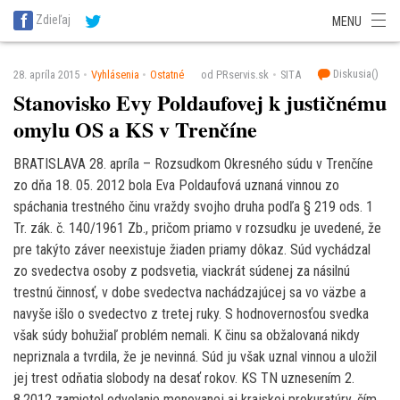
SITA Energetika
SITA Zdravotníctvo
SITA Financie
SITA Doprava
Zdieľaj
MENU
SITA Potravinárstvo
SITA Reality
SITA Školstvo
SITA Vidiek
Diskusia(
)
28. apríla 2015
Vyhlásenia
Ostatné
od PRservis.sk
SITA
Stanovisko Evy Poldaufovej k justičnému
omylu OS a KS v Trenčíne
BRATISLAVA 28. apríla – Rozsudkom Okresného súdu v Trenčíne
zo dňa 18. 05. 2012 bola Eva Poldaufová uznaná vinnou zo
spáchania trestného činu vraždy svojho druha podľa § 219 ods. 1
Tr. zák. č. 140/1961 Zb., pričom priamo v rozsudku je uvedené, že
pre takýto záver neexistuje žiaden priamy dôkaz. Súd vychádzal
zo svedectva osoby z podsvetia, viackrát súdenej za násilnú
trestnú činnosť, v dobe svedectva nachádzajúcej sa vo väzbe a
navyše išlo o svedectvo z tretej ruky. S hodnovernosťou svedka
však súdy bohužiaľ problém nemali. K činu sa obžalovaná nikdy
nepriznala a tvrdila, že je nevinná. Súd ju však uznal vinnou a uložil
jej trest odňatia slobody na desať rokov. KS TN uznesením 2.
8.2012 zamietol odvolanie menovanej aj krajskej prokuratúry, čím