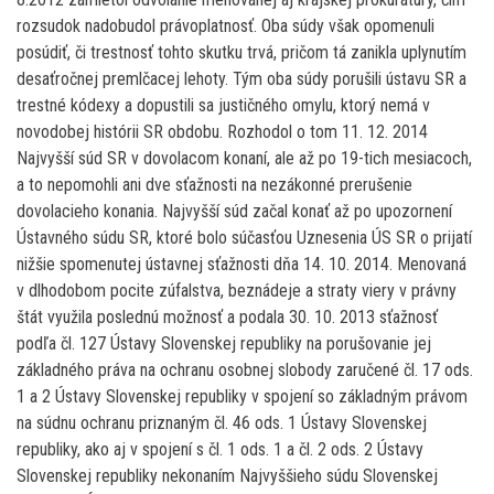
rozsudok nadobudol právoplatnosť. Oba súdy však opomenuli
posúdiť, či trestnosť tohto skutku trvá, pričom tá zanikla uplynutím
desaťročnej premlčacej lehoty. Tým oba súdy porušili ústavu SR a
trestné kódexy a dopustili sa justičného omylu, ktorý nemá v
novodobej histórii SR obdobu. Rozhodol o tom 11. 12. 2014
Najvyšší súd SR v dovolacom konaní, ale až po 19-tich mesiacoch,
a to nepomohli ani dve sťažnosti na nezákonné prerušenie
dovolacieho konania. Najvyšší súd začal konať až po upozornení
Ústavného súdu SR, ktoré bolo súčasťou Uznesenia ÚS SR o prijatí
nižšie spomenutej ústavnej sťažnosti dňa 14. 10. 2014. Menovaná
v dlhodobom pocite zúfalstva, beznádeje a straty viery v právny
štát využila poslednú možnosť a podala 30. 10. 2013 sťažnosť
podľa čl. 127 Ústavy Slovenskej republiky na porušovanie jej
základného práva na ochranu osobnej slobody zaručené čl. 17 ods.
1 a 2 Ústavy Slovenskej republiky v spojení so základným právom
na súdnu ochranu priznaným čl. 46 ods. 1 Ústavy Slovenskej
republiky, ako aj v spojení s čl. 1 ods. 1 a čl. 2 ods. 2 Ústavy
Slovenskej republiky nekonaním Najvyššieho súdu Slovenskej