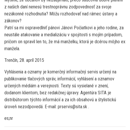
z našich daní nenesú trestnoprávnu zodpovednosť za svoje
nezákonné rozhodnutia? Môžu rozhodovať nad rámec ústavy a
zákonov?
Patrí sa mi ospravedlniť pánovi Jánovi Počiatkovi a jeho rodine, za
neustále atakovanie a medializáciu v spojitosti s mojím prípadom,
pričom on spravil len to, že má manželku, ktorá je dcérou môjho ex
manžela.
Trenčín, 28. apríl 2015
Vyhlásenia a oznamy je komerčný informačný servis určený na
publikovanie tlačových správ, informácií, vyhlásení a oznamov
určených médiám a verejnosti. Texty sú vysielané v znení,
dodanom klientom, bez redakčnej úpravy. Agentúra SITA je
distribútorom týchto informácií a za ich obsahovú a štylistickú
úroveň nezodpovedá. E-mail: prservis@sita.sk .
es;nr