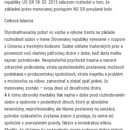
republiky. ÚS SR 18. 02. 2015 nálezom rozhodol o tom, že
základné právo menovanej postupom NS SR porušené bolo.
Celková bilancia:
Štyridsaťmesačný pobyt vo väzbe a výkone trestu na základe
rozhodnutí súdov v mene Slovenskej republiky vynesené v rozpore
s Ústavou a trestnými kódexmi. Súdne odňatie materských práv a
povinností voči vlastnej päťročnej dcére v dobe, keď dieťa matku
najviac potrebovalo. Neopísateľná psychická trauma a viaceré
zdravotné poškodenia, strata spoločenského postavenia, možnosti
podnikania v producentskej spoločnosti, strata majetku a problém
s možnosťou sa vôbec zamestnať a získať späť jediné, čo
menovanej zostalo – svoju dnes už deväťročnú dcéru.
A k tomu obrovský mediálny tlak najmä v dobe pred rozhodovaním
súdov a opätovne v posledných dňoch, ktorý je absolútne
neseriózny, neprofesionálny, ale hlavne postavený na senzácii,
potrebe vydavateľov zvýšenia ziskov z predaja, čo nemá nič
spoločné s uverejnením pravdy, faktov a novinárskou etikou.
Myslíte, že občanov by nezaujímalo, prečo sudcovia dobre platení