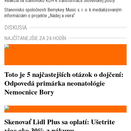
Reakcia na stanovisko KDH k transformácii Slovenskej pošty
Stanovisko spoločnosti Bemykey Music s. r. o. k medializovaným
informáciám o projekte „Nádej a viera“
DISKUSIA
NAJČÍTANEJŠIE ZA 24 HODÍN
Toto je 5 najčastejších otázok o dojčení:
Odpovedá primárka neonatológie
Nemocnice Bory
Skenovať Lidl Plus sa oplatí: Ušetrite
viac ako 30% z nákupu