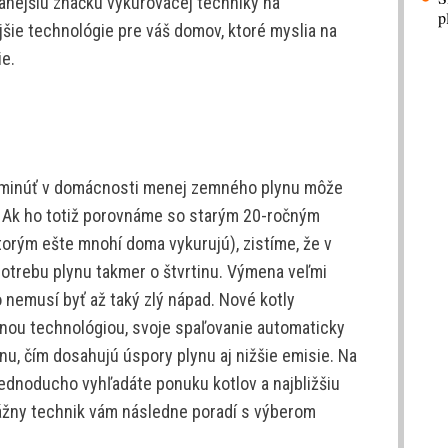
vanejšiu značku vykurovacej techniky na
p
ie technológie pre váš domov, ktoré myslia na
e.
 minúť v domácnosti menej zemného plynu môže
. Ak ho totiž porovnáme so starým 20-ročným
rým ešte mnohí doma vykurujú), zistíme, že v
potrebu plynu takmer o štvrtinu. Výmena veľmi
 nemusí byť až taký zlý nápad. Nové kotly
ou technológiou, svoje spaľovanie automaticky
u, čím dosahujú úspory plynu aj nižšie emisie. Na
ednoducho vyhľadáte ponuku kotlov a najbližšiu
ážny technik vám následne poradí s výberom