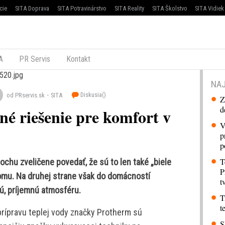
cie
SITA Doprava
SITA Potravinárstvo
SITA Reality
SITA Školstvo
SITA Vidiek
A
PR Servis
Kontakt
NAJ
Diskusia(
)
od PRservis.sk
SITA
Z
d
né riešenie pre komfort v
V
p
p
T
rochu zveličene povedať, že sú to len také „biele
P
omu. Na druhej strane však do domácností
t
tú, príjemnú atmosféru.
T
t
 prípravu teplej vody značky Protherm sú
S