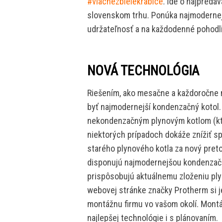
#viacnezbielekrabice
. Ide o najpredá
slovenskom trhu. Ponúka najmodernejš
udržateľnosť a na každodenné pohodli
NOVÁ TECHNOLÓGIA
Riešením, ako mesačne a každoročne
byť najmodernejší kondenzačný kotol
nekondenzačným plynovým kotlom (kto
niektorých prípadoch dokáže znížiť s
starého plynového kotla za nový preto
disponujú najmodernejšou kondenzačn
prispôsobujú aktuálnemu zloženiu plyn
webovej stránke značky Protherm si j
montážnu firmu vo vašom okolí. Mont
najlepšej technológie i s plánovaním.