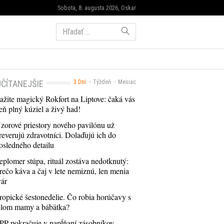
Sobota, 8. augusta 2026, Oskar
Hľadať:
ČÍTANEJŠIE
3 Dni
Týždeň
Mesiac
ažite magický Rokfort na Liptove: čaká vás
eň plný kúziel a živý had!
zorové priestory nového pavilónu už
reverujú zdravotníci. Dolaďujú ich do
osledného detailu
eplomer stúpa, rituál zostáva nedotknutý:
rečo káva a čaj v lete nemiznú, len menia
vár
ropické šestonedelie. Čo robia horúčavy s
elom mamy a bábätka?
PP pokračuje v napĺňaní zásobníkov