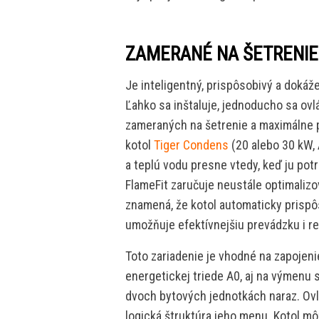
ZAMERANÉ NA ŠETRENIE
Je inteligentný, prispôsobivý a dokáž
Ľahko sa inštaluje, jednoducho sa ov
zameraných na šetrenie a maximálne 
kotol
Tiger Condens
(20 alebo 30 kW, 
a teplú vodu presne vtedy, keď ju pot
FlameFit zaručuje neustále optimalizo
znamená, že kotol automaticky prispô
umožňuje efektívnejšiu prevádzku i r
Toto zariadenie je vhodné na zapojen
energetickej triede A0, aj na výmenu 
dvoch bytových jednotkách naraz. Ovlá
logická štruktúra jeho menu. Kotol môž