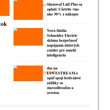
Skenovať Lidl Plus sa
oplatí: Ušetrite viac
ako 30% z nákupu
zok
Nová štúdia
Schneider Electric
skúma bezpečnosť
napájania dátových
centier pre umelú
inteligenciu
dm na
LOVESTREAM-e
opäť spojí festivalové
zážitky so
starostlivosťou a
osvetou