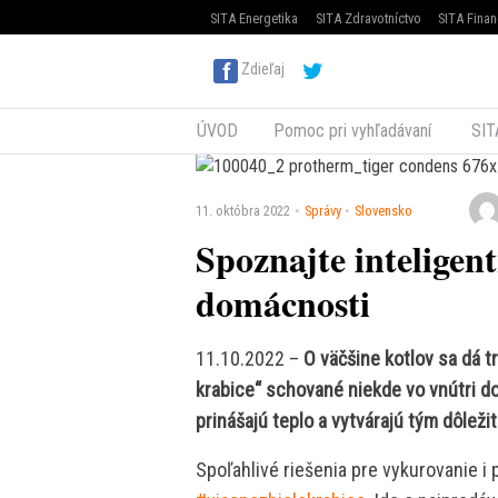
SITA Energetika
SITA Zdravotníctvo
SITA Finan
Zdieľaj
ÚVOD
Pomoc pri vyhľadávaní
SIT
11. októbra 2022
Správy
Slovensko
Spoznajte inteligent
domácnosti
11.10.2022 –
O väčšine kotlov sa dá t
krabice“ schované niekde vo vnútri d
prinášajú teplo a vytvárajú tým dôleži
Spoľahlivé riešenia pre vykurovanie i