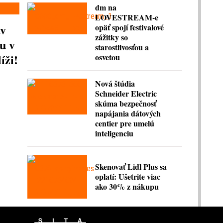
dm na
LOVESTREAM-e
av
opäť spojí festivalové
zážitky so
u v
starostlivosťou a
íži!
osvetou
Nová štúdia
Schneider Electric
skúma bezpečnosť
napájania dátových
centier pre umelú
inteligenciu
Skenovať Lidl Plus sa
oplatí: Ušetrite viac
ako 30% z nákupu