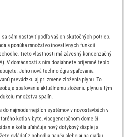
e sa sám nastaviť podľa vašich skutočných potrieb.
láda a ponúka množstvo inovatívnych funkcií
pohodlie. Tieto vlastnosti má závesný kondenzačný
A). V domácnosti s ním dosiahnete príjemné teplo
rebujete. Jeho nová technológia spaľovania
vanú prevádzku aj pri zmene zloženia plynu. To
sobuje spaľovanie aktuálnemu zloženiu plynu a tým
edukciu množstva spalín.
ie do najmodernejších systémov v novostavbách v
starého kotla v byte, viacgeneračnom dome či
danie kotla uľahčuje nový dotykový displej a
ete ovládať z pohodlia gauča alebo aj na diaľku,