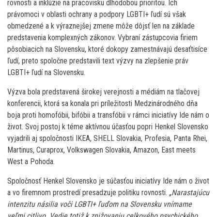
rovnosti a inklúzie na pracovisku dlhodobou prioritou. Ich
právomoci v oblasti ochrany a podpory LGBTI+ ľudí sú však
obmedzené a k výraznejšej zmene môže dôjsť len na základe
predstavenia komplexných zákonov. Vybraní zástupcovia firiem
pôsobiacich na Slovensku, ktoré dokopy zamestnávajú desaťtisíce
ľudí, preto spoločne predstavili text výzvy na zlepšenie práv
LGBTI+ ľudí na Slovensku.
Výzva bola predstavená širokej verejnosti a médiám na tlačovej
konferencii, ktorá sa konala pri príležitosti Medzinárodného dňa
boja proti homofóbii, bifóbii a transfóbii v rámci iniciatívy Ide nám o
život. Svoj postoj k téme aktívnou účasťou popri Henkel Slovensko
vyjadrili aj spoločnosti IKEA, SHELL Slovakia, Profesia, Panta Rhei,
Martinus, Curaprox, Volkswagen Slovakia, Amazon, East meets
West a Pohoda.
Spoločnosť Henkel Slovensko je súčasťou iniciatívy Ide nám o život
a vo firemnom prostredí presadzuje politiku rovnosti.
„Narastajúcu
intenzitu násilia voči LGBTI+ ľuďom na Slovensku vnímame
veľmi citlivo. Vedie totiž k znižovaniu celkového psychického