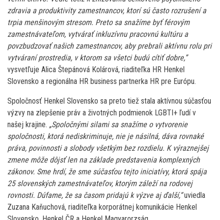
zdravia a produktivity zamestnancov, ktorí sú často rozrušení a
trpia menšinovým stresom. Preto sa snažíme byť férovým
zamestnávateľom, vytvárať inkluzívnu pracovnú kultúru a
povzbudzovať našich zamestnancov, aby prebrali aktívnu rolu pri
vytváraní prostredia, v ktorom sa všetci budú cítiť dobre,”
vysvetľuje Alica Štepánová Kolárová, riaditeľka HR Henkel
Slovensko a regionálna HR business partnerka HR pre Európu.
Spoločnosť Henkel Slovensko sa preto tiež stala aktívnou súčasťou
výzvy na zlepšenie práv a životných podmienok LGBTI+ ľudí v
našej krajine.
„Spoločnými silami sa snažíme o vytvorenie
spoločnosti, ktorá nediskriminuje, nie je násilná, dáva rovnaké
práva, povinnosti a slobody všetkým bez rozdielu. K výraznejšej
zmene môže dôjsť len na základe predstavenia komplexných
zákonov. Sme hrdí, že sme súčasťou tejto iniciatívy, ktorá spája
25 slovenských zamestnávateľov, ktorým záleží na rodovej
rovnosti. Dúfame, že sa časom pridajú k výzve aj ďalší,“
uviedla
Zuzana Kaňuchová, riaditeľka korporátnej komunikácie Henkel
Slovensko, Henkel ČR a Henkel Magyarorzság.