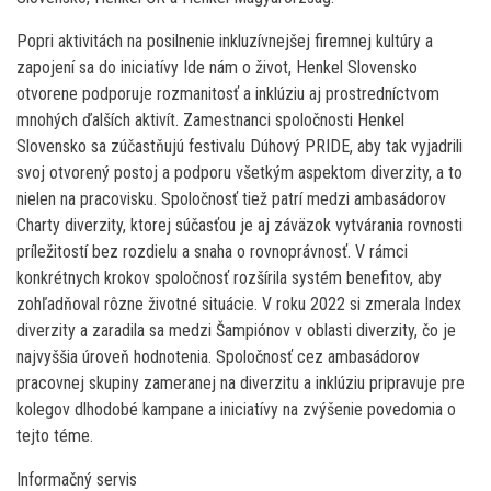
Popri aktivitách na posilnenie inkluzívnejšej firemnej kultúry a
zapojení sa do iniciatívy Ide nám o život, Henkel Slovensko
otvorene podporuje rozmanitosť a inklúziu aj prostredníctvom
mnohých ďalších aktivít. Zamestnanci spoločnosti Henkel
Slovensko sa zúčastňujú festivalu Dúhový PRIDE, aby tak vyjadrili
svoj otvorený postoj a podporu všetkým aspektom diverzity, a to
nielen na pracovisku. Spoločnosť tiež patrí medzi ambasádorov
Charty diverzity, ktorej súčasťou je aj záväzok vytvárania rovnosti
príležitostí bez rozdielu a snaha o rovnoprávnosť. V rámci
konkrétnych krokov spoločnosť rozšírila systém benefitov, aby
zohľadňoval rôzne životné situácie. V roku 2022 si zmerala Index
diverzity a zaradila sa medzi Šampiónov v oblasti diverzity, čo je
najvyššia úroveň hodnotenia. Spoločnosť cez ambasádorov
pracovnej skupiny zameranej na diverzitu a inklúziu pripravuje pre
kolegov dlhodobé kampane a iniciatívy na zvýšenie povedomia o
tejto téme.
Informačný servis