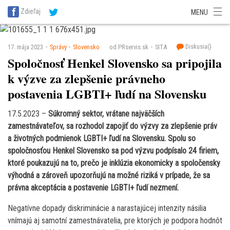
SITA Energetika
SITA Zdravotníctvo
SITA Financie
SITA Doprava
Zdieľaj
MENU
SITA Potravinárstvo
SITA Reality
SITA Školstvo
SITA Vidiek
Diskusia(
)
17. mája 2023
Správy
Slovensko
od PRservis.sk
SITA
Spoločnosť Henkel Slovensko sa pripojila
k výzve za zlepšenie právneho
postavenia LGBTI+ ľudí na Slovensku
17.5.2023 –
Súkromný sektor, vrátane najväčších
zamestnávateľov, sa rozhodol zapojiť do výzvy za zlepšenie práv
a životných podmienok LGBTI+ ľudí na Slovensku. Spolu so
spoločnosťou Henkel Slovensko sa pod výzvu podpísalo 24 firiem,
ktoré poukazujú na to, prečo je inklúzia ekonomicky a spoločensky
výhodná a zároveň upozorňujú na možné riziká v prípade, že sa
právna akceptácia a postavenie LGBTI+ ľudí nezmení.
Negatívne dopady diskriminácie a narastajúcej intenzity násilia
vnímajú aj samotní zamestnávatelia, pre ktorých je podpora hodnôt