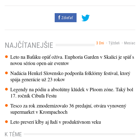
Zdieľať
3 Dni
Týždeň
Mesiac
NAJČÍTANEJŠIE
Leto na Baťáku opäť ožíva. Euphoria Garden v Skalici je späť s
novou sériou open-air eventov
Nadácia Henkel Slovensko podporila folklórny festival, ktorý
spája generácie už 23 rokov
Legendy na pódiu a absolútny klúdek v Ploom zóne. Taký bol
17. ročník Cibuľa Festu
Tesco za rok zmodernizovalo 36 predajní, otvára vynovený
supermarket v Krompachoch
Leto preverí kĺby aj ľudí v produktívnom veku
K TÉME