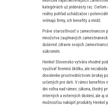
Rebríček najatraktívnejších zamestnáv
kategóriách už jedenásty raz. Cieľom 
reálny pohľad uchádzačov i potenciál
vnímajú firmy, ich benefity a imidž.
Práve starostlivosť o zamestnancov p
množstva zaujímavých zamestnaneckýc
duševné zdravie svojich zamestnancov
súkromím.
Henkel Slovensko vytvára vhodné pod
využívať firemnú škôlku, ale nezabúda
dovolenke prostredníctvom širokej po
určených pre deti. V rámci benefitov m
dni voľna nad rámec zákona, štedrý 
interných a externých školení, ale a
možnosťou nakúpiť produkty Henkel p