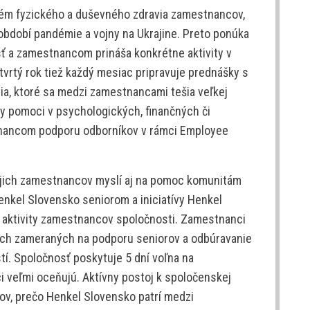
tém fyzického a duševného zdravia zamestnancov,
období pandémie a vojny na Ukrajine. Preto ponúka
ť a zamestnancom prináša konkrétne aktivity v
štvrtý rok tiež každý mesiac pripravuje prednášky s
a, ktoré sa medzi zamestnancami tešia veľkej
by pomoci v psychologických, finančných či
nancom podporu odborníkov v rámci Employee
jich zamestnancov myslí aj na pomoc komunitám
nkel Slovensko seniorom a iniciatívy Henkel
e aktivity zamestnancov spoločnosti. Zamestnanci
tách zameraných na podporu seniorov a odbúravanie
tí. Spoločnosť poskytuje 5 dní voľna na
i veľmi oceňujú. Aktívny postoj k spoločenskej
ov, prečo Henkel Slovensko patrí medzi