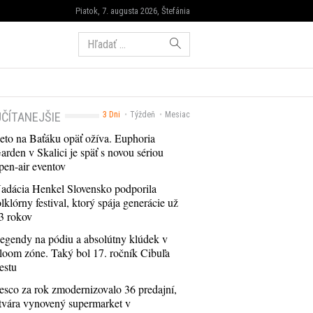
Piatok, 7. augusta 2026, Štefánia
Hľadať:
ČÍTANEJŠIE
3 Dni
Týždeň
Mesiac
eto na Baťáku opäť ožíva. Euphoria
arden v Skalici je späť s novou sériou
pen-air eventov
adácia Henkel Slovensko podporila
olklórny festival, ktorý spája generácie už
3 rokov
egendy na pódiu a absolútny klúdek v
loom zóne. Taký bol 17. ročník Cibuľa
estu
esco za rok zmodernizovalo 36 predajní,
tvára vynovený supermarket v