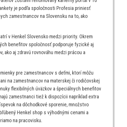
ateľov zostavil renomovaný kariérny portál v 10
ankety je podľa spoločnosti Profesia priniesť
nych zamestnancov na Slovensku na to, ako
atrí v Henkel Slovensko medzi priority. Okrem
h benefitov spoločnosť podporuje fyzické aj
, ako aj zdravú rovnováhu medzi prácou a
mienky pre zamestnancov s deťmi, ktorí môžu
 ani na zamestnancov na materskej či rodičovskej
nuky flexibilných úväzkov a špeciálnych benefitov
ajú zamestnanci tiež k dispozícii napríklad extra
príspevok na dôchodkové sporenie, množstvo
j obľúbený Henkel shop s výhodnými cenami a
riamo na pracovisku.