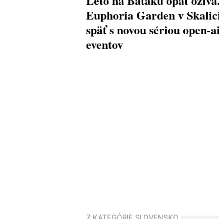
Leto na Baťáku opäť ožíva
Euphoria Garden v Skalici
späť s novou sériou open-a
eventov
Z KATEGÓRIE SLOVENSKO