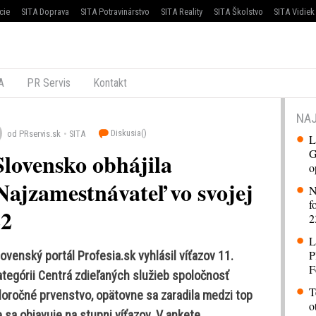
cie
SITA Doprava
SITA Potravinárstvo
SITA Reality
SITA Školstvo
SITA Vidiek
A
PR Servis
Kontakt
NAJ
Diskusia(
)
od PRservis.sk
SITA
L
G
Slovensko obhájila
o
Najzamestnávateľ vo svojej
N
f
22
2
L
P
lovenský portál Profesia.sk vyhlásil víťazov 11.
F
ategórii Centrá zdieľaných služieb spoločnosť
T
loročné prvenstvo, opätovne sa zaradila medzi top
o
sa objavuje na stupni víťazov. V ankete