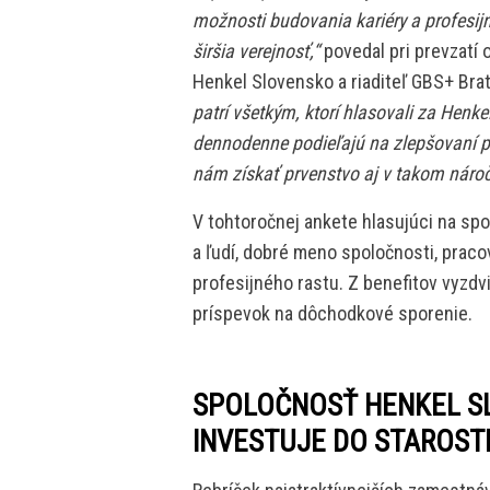
možnosti budovania kariéry a profesij
širšia verejnosť,“
povedal pri prevzatí 
Henkel Slovensko a riaditeľ GBS+ Brat
patrí všetkým, ktorí hlasovali za Henk
dennodenne podieľajú na zlepšovaní p
nám získať prvenstvo aj v takom náro
V tohtoročnej ankete hlasujúci na spo
a ľudí, dobré meno spoločnosti, pracov
profesijného rastu. Z benefitov vyzdvih
príspevok na dôchodkové sporenie.
SPOLOČNOSŤ HENKEL 
INVESTUJE DO STAROST