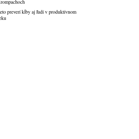
rompachoch
eto preverí kĺby aj ľudí v produktívnom
eku