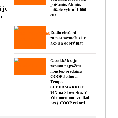
.
poistenie. Ak nie,
 je
môžete vyhrať 1 000
ir
eur
Ľudia chcú od
zamestnávateľa viac
ako len dobrý plat
Goralské kroje
zaplnili najväčšiu
nonstop predajňu
COOP Jednota
Tempo
SUPERMARKET
24/7 na Slovensku. V
Zákamennom vznikol
prvý COOP rekord