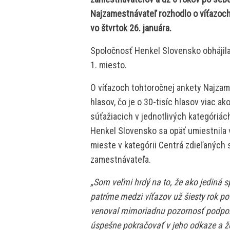
Najzamestnávateľ rozhodlo o víťazoch
vo štvrtok 26. januára.
Spoločnosť Henkel Slovensko obhájila
1. miesto.
O víťazoch tohtoročnej ankety Najzam
hlasov, čo je o 30-tisíc hlasov viac ak
súťažiacich v jednotlivých kategóriách
Henkel Slovensko sa opäť umiestnila
mieste v kategórii Centrá zdieľaných 
zamestnávateľa.
„Som veľmi hrdý na to, že ako jediná s
patríme medzi víťazov už šiesty rok po
venoval mimoriadnu pozornosť podpor
úspešne pokračovať v jeho odkaze a 