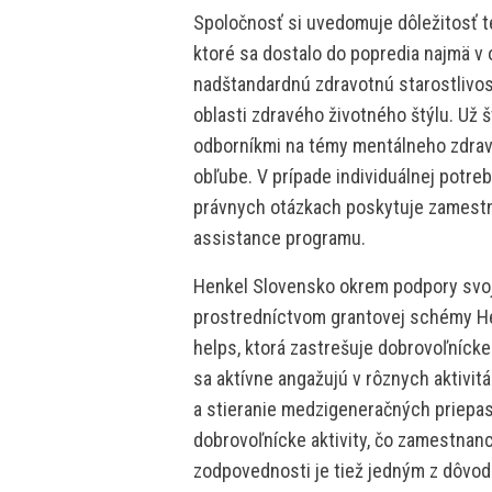
Spoločnosť si uvedomuje dôležitosť 
ktoré sa dostalo do popredia najmä v 
nadštandardnú zdravotnú starostlivos
oblasti zdravého životného štýlu. Už 
odborníkmi na témy mentálneho zdravi
obľube. V prípade individuálnej potre
právnych otázkach poskytuje zamest
assistance programu.
Henkel Slovensko okrem podpory svo
prostredníctvom grantovej schémy He
helps, ktorá zastrešuje dobrovoľníck
sa aktívne angažujú v rôznych aktivi
a stieranie medzigeneračných priepas
dobrovoľnícke aktivity, čo zamestnanc
zodpovednosti je tiež jedným z dôvod