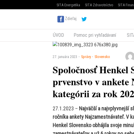
SITA Energetika
SITA Zdravotníctvo
SITA Finan
Zdieľaj
ÚVOD
Pomoc pri vyhľadávaní
SIT
27. januára 2023
Správy
Slovensko
Spoločnosť Henkel 
prvenstvo v ankete 
kategórii za rok 20
27.1.2023 –
Najväčší a najvplyvnejší s
ročníka ankety Najzamestnávateľ. V k
Henkel Slovensko obhájila svoje minu
zamestnávateľov a už 6 rokov po sebe 