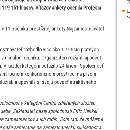
K
 119 151 hlasov. Víťazov ankety ocenila Profesia
L
v
 v 11. ročníku prestížnej ankety Najzamestnávateľ
estnávateľ rozhodlo viac ako 119-tisíc platných
o v minulom ročníku. Organizátori rozšírili aj počet
. V každej kategórii súťažilo 24 firiem. Spoločnosť
 v náročnom konkurenčnom prostredí na prvom
služieb a upevnila si svoju povesť atraktívneho
poločnosť v kategórii Centrá zdieľaných služieb
 sebe. Zakladateľ našej spoločnosti Fritz Henkel
e zamestnancov a ich rodín. Som rád, že môžeme
že naše zameranie na zamestnaneckú skúsenosť a