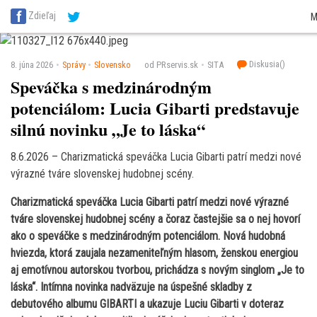
SITA Energetika
SITA Zdravotníctvo
SITA Financie
SITA Doprava
SITA Pot
Zdieľaj
M
SITA Reality
SITA Školstvo
SITA Vidiek
Diskusia(
)
8. júna 2026
Správy
Slovensko
od PRservis.sk
SITA
Speváčka s medzinárodným
potenciálom: Lucia Gibarti predstavuje
silnú novinku „Je to láska“
8.6.2026 – Charizmatická speváčka Lucia Gibarti patrí medzi nové
výrazné tváre slovenskej hudobnej scény.
Charizmatická speváčka Lucia Gibarti patrí medzi nové výrazné
tváre slovenskej hudobnej scény a čoraz častejšie sa o nej hovorí
ako o speváčke s medzinárodným potenciálom. Nová hudobná
hviezda, ktorá zaujala nezameniteľným hlasom, ženskou energiou
aj emotívnou autorskou tvorbou, prichádza s novým singlom „Je to
láska“. Intímna novinka nadväzuje na úspešné skladby z
debutového albumu GIBARTI a ukazuje Luciu Gibarti v doteraz