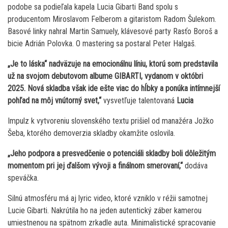
podobe sa podieľala kapela Lucia Gibarti Band spolu s
producentom Miroslavom Felberom a gitaristom Radom Šulekom.
Basové linky nahral Martin Samuely, klávesové party Rasťo Boroš a
bicie Adrián Polovka. O mastering sa postaral Peter Halgaš.
„Je to láska“ nadväzuje na emocionálnu líniu, ktorú som predstavila
už na svojom debutovom albume GIBARTI, vydanom v októbri
2025. Nová skladba však ide ešte viac do hĺbky a ponúka intímnejší
pohľad na môj vnútorný svet,“
vysvetľuje talentovaná
Lucia
Impulz k vytvoreniu slovenského textu prišiel od manažéra Jožko
Šeba, ktorého demoverzia skladby okamžite oslovila.
„Jeho podpora a presvedčenie o potenciáli skladby boli dôležitým
momentom pri jej ďalšom vývoji a finálnom smerovaní,“
dodáva
speváčka.
Silnú atmosféru má aj lyric video, ktoré vzniklo v réžii samotnej
Lucie Gibarti. Nakrútila ho na jeden autentický záber kamerou
umiestnenou na spätnom zrkadle auta. Minimalistické spracovanie