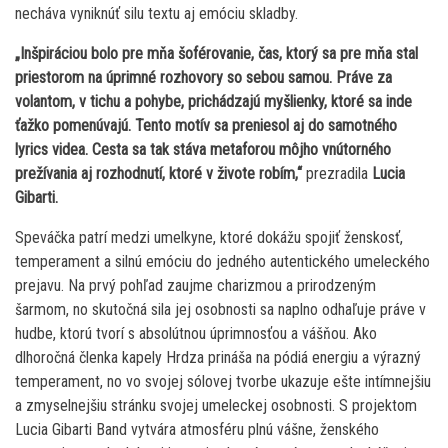
necháva vyniknúť silu textu aj emóciu skladby.
„Inšpiráciou bolo pre mňa šoférovanie, čas, ktorý sa pre mňa stal
priestorom na úprimné rozhovory so sebou samou. Práve za
volantom, v tichu a pohybe, prichádzajú myšlienky, ktoré sa inde
ťažko pomenúvajú. Tento motív sa preniesol aj do samotného
lyrics videa. Cesta sa tak stáva metaforou môjho vnútorného
prežívania aj rozhodnutí, ktoré v živote robím,“
prezradila
Lucia
Gibarti.
Speváčka patrí medzi umelkyne, ktoré dokážu spojiť ženskosť,
temperament a silnú emóciu do jedného autentického umeleckého
prejavu. Na prvý pohľad zaujme charizmou a prirodzeným
šarmom, no skutočná sila jej osobnosti sa naplno odhaľuje práve v
hudbe, ktorú tvorí s absolútnou úprimnosťou a vášňou. Ako
dlhoročná členka kapely Hrdza prináša na pódiá energiu a výrazný
temperament, no vo svojej sólovej tvorbe ukazuje ešte intímnejšiu
a zmyselnejšiu stránku svojej umeleckej osobnosti. S projektom
Lucia Gibarti Band vytvára atmosféru plnú vášne, ženského