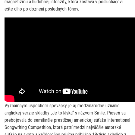
magnetizmu a hudobnej intenzity, ktorá zostáva v poslucháčovi
ešte dlho po doznení posledných tónov.
Významným úspechom speváčky je aj medzinárodné uznanie
anglickej verzie skladby „Je to láska“ s názvom Smile. Pieseň sa
prebojovala do semifinále prestížnej americkej súťaže International
Songwriting Competition, ktorá patrí medzi najväčšie autorské
súťaže na svete a každoročne prijíma približne 18-tisíc skladieb z