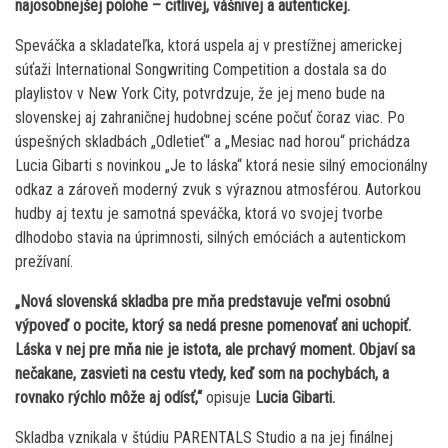
najosobnejšej polohe – citlivej, vášnivej a autentickej.
Speváčka a skladateľka, ktorá uspela aj v prestížnej americkej
súťaži International Songwriting Competition a dostala sa do
playlistov v New York City, potvrdzuje, že jej meno bude na
slovenskej aj zahraničnej hudobnej scéne počuť čoraz viac. Po
úspešných skladbách „Odletieť“ a „Mesiac nad horou“ prichádza
Lucia Gibarti s novinkou „Je to láska“ ktorá nesie silný emocionálny
odkaz a zároveň moderný zvuk s výraznou atmosférou. Autorkou
hudby aj textu je samotná speváčka, ktorá vo svojej tvorbe
dlhodobo stavia na úprimnosti, silných emóciách a autentickom
prežívaní.
„Nová slovenská skladba pre mňa predstavuje veľmi osobnú
výpoveď o pocite, ktorý sa nedá presne pomenovať ani uchopiť.
Láska v nej pre mňa nie je istota, ale prchavý moment. Objaví sa
nečakane, zasvieti na cestu vtedy, keď som na pochybách, a
rovnako rýchlo môže aj odísť,“
opisuje
Lucia Gibarti.
Skladba vznikala v štúdiu PARENTALS Studio a na jej finálnej