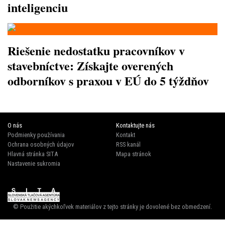
inteligenciu
Riešenie nedostatku pracovníkov v
stavebníctve: Získajte overených
odborníkov s praxou v EÚ do 5 týždňov
O nás
Kontaktujte nás
Podmienky používania
Kontakt
Ochrana osobných údajov
RSS kanál
Hlavná stránka SITA
Mapa stránok
Nastavenie sukromia
© Použitie akýchkoľvek materiálov z tejto stránky je dovolené bez obmedzení.