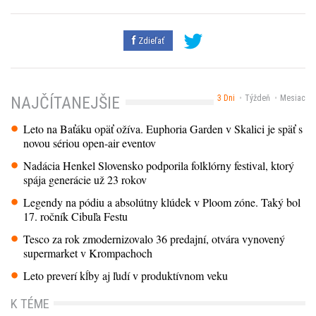
Zdieľať
3 Dni
Týždeň
Mesiac
NAJČÍTANEJŠIE
Leto na Baťáku opäť ožíva. Euphoria Garden v Skalici je späť s
novou sériou open-air eventov
Nadácia Henkel Slovensko podporila folklórny festival, ktorý
spája generácie už 23 rokov
Legendy na pódiu a absolútny klúdek v Ploom zóne. Taký bol
17. ročník Cibuľa Festu
Tesco za rok zmodernizovalo 36 predajní, otvára vynovený
supermarket v Krompachoch
Leto preverí kĺby aj ľudí v produktívnom veku
K TÉME