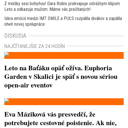
Z mníšky sexi bohyňou! Dara Rolins prekvapuje odvážnym klipom
Leto a odkazuje mužom: Máme vás prečítaných!
Iskra emócií medzi IMT SMILE a PUĽS rozpálila divákov a zapálila
oheň novej spolupráce
DISKUSIA
NAJČÍTANEJŠIE ZA 24 HODÍN
Leto na Baťáku opäť ožíva. Euphoria
Garden v Skalici je späť s novou sériou
open-air eventov
Eva Máziková vás presvedčí, že
potrebujete cestovné poistenie. Ak nie,