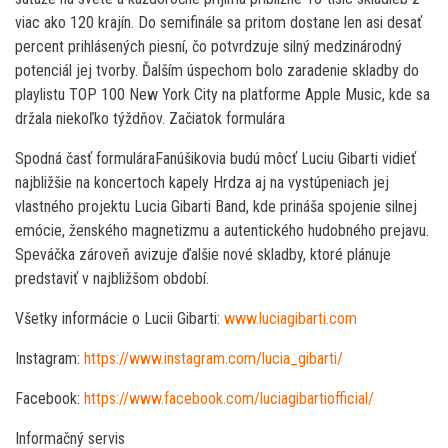
viac ako 120 krajín. Do semifinále sa pritom dostane len asi desať
percent prihlásených piesní, čo potvrdzuje silný medzinárodný
potenciál jej tvorby. Ďalším úspechom bolo zaradenie skladby do
playlistu TOP 100 New York City na platforme Apple Music, kde sa
držala niekoľko týždňov. Začiatok formulára
Spodná časť formuláraFanúšikovia budú môcť Luciu Gibarti vidieť
najbližšie na koncertoch kapely Hrdza aj na vystúpeniach jej
vlastného projektu Lucia Gibarti Band, kde prináša spojenie silnej
emócie, ženského magnetizmu a autentického hudobného prejavu.
Speváčka zároveň avizuje ďalšie nové skladby, ktoré plánuje
predstaviť v najbližšom období.
Všetky informácie o Lucii Gibarti:
www.luciagibarti.com
Instagram:
https://www.instagram.com/lucia_gibarti/
Facebook:
https://www.facebook.com/luciagibartiofficial/
Informačný servis