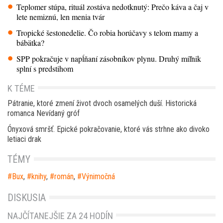
Teplomer stúpa, rituál zostáva nedotknutý: Prečo káva a čaj v
lete nemiznú, len menia tvár
Tropické šestonedelie. Čo robia horúčavy s telom mamy a
bábätka?
SPP pokračuje v napĺňaní zásobníkov plynu. Druhý míľnik
splní s predstihom
K TÉME
Pátranie, ktoré zmení život dvoch osamelých duší. Historická
romanca Nevídaný gróf
Ónyxová smršť. Epické pokračovanie, ktoré vás strhne ako divoko
letiaci drak
TÉMY
Bux
,
knihy
,
román
,
Výnimočná
DISKUSIA
NAJČÍTANEJŠIE ZA 24 HODÍN