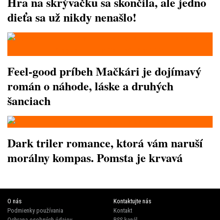
Hra na skrývačku sa skončila, ale jedno
dieťa sa už nikdy nenašlo!
Feel-good príbeh Mačkári je dojímavý
román o náhode, láske a druhých
šanciach
Dark triler romance, ktorá vám naruší
morálny kompas. Pomsta je krvavá
O nás
Kontaktujte nás
Podmienky používania
Kontakt
Ochrana osobných údajov
RSS kanál