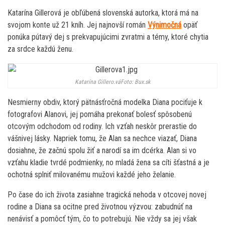
Katarína Gillerová je obľúbená slovenská autorka, ktorá má na
svojom konte už 21 kníh. Jej najnovší román
Výnimočná
opäť
ponúka pútavý dej s prekvapujúcimi zvratmi a témy, ktoré chytia
za srdce každú ženu.
Katarína Gillero.vá
Foto: Bux.sk
Nesmierny obdiv, ktorý pätnásťročná modelka Diana pociťuje k
fotografovi Alanovi, jej pomáha prekonať bolesť spôsobenú
otcovým odchodom od rodiny. Ich vzťah neskôr prerastie do
vášnivej lásky. Napriek tomu, že Alan sa nechce viazať, Diana
dosiahne, že začnú spolu žiť a narodí sa im dcérka. Alan si vo
vzťahu kladie tvrdé podmienky, no mladá žena sa cíti šťastná a je
ochotná splniť milovanému mužovi každé jeho želanie.
Po čase do ich života zasiahne tragická nehoda v otcovej novej
rodine a Diana sa ocitne pred životnou výzvou: zabudnúť na
nenávisť a pomôcť tým, čo to potrebujú. Nie vždy sa jej však