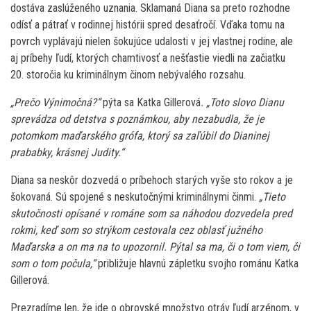
dostáva zaslúženého uznania. Sklamaná Diana sa preto rozhodne
odísť a pátrať v rodinnej histórii spred desaťročí. Vďaka tomu na
povrch vyplávajú nielen šokujúce udalosti v jej vlastnej rodine, ale
aj príbehy ľudí, ktorých chamtivosť a nešťastie viedli na začiatku
20. storočia ku kriminálnym činom nebývalého rozsahu.
„Prečo Výnimočná?“
pýta sa Katka Gillerová
. „Toto slovo Dianu
sprevádza od detstva s poznámkou, aby nezabudla, že je
potomkom maďarského grófa, ktorý sa zaľúbil do Dianinej
prababky, krásnej Judity.“
Diana sa neskôr dozvedá o príbehoch starých vyše sto rokov a je
šokovaná. Sú spojené s neskutočnými kriminálnymi činmi.
„Tieto
skutočnosti opísané v románe som sa náhodou dozvedela pred
rokmi, keď som so strýkom cestovala cez oblasť južného
Maďarska a on ma na to upozornil. Pýtal sa ma, či o tom viem, či
som o tom počula,“
približuje hlavnú zápletku svojho románu Katka
Gillerová.
Prezradíme len, že ide o obrovské množstvo otráv ľudí arzénom, v