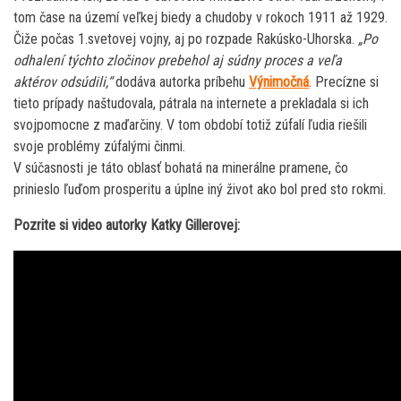
tom čase na území veľkej biedy a chudoby v rokoch 1911 až 1929.
Čiže počas 1.svetovej vojny, aj po rozpade Rakúsko-Uhorska.
„Po
odhalení týchto zločinov prebehol aj súdny proces a veľa
aktérov odsúdili,“
dodáva autorka príbehu
Výnimočná
. Precízne si
tieto prípady naštudovala, pátrala na internete a prekladala si ich
svojpomocne z maďarčiny. V tom období totiž zúfalí ľudia riešili
svoje problémy zúfalými činmi.
V súčasnosti je táto oblasť bohatá na minerálne pramene, čo
prinieslo ľuďom prosperitu a úplne iný život ako bol pred sto rokmi.
Pozrite si video autorky Katky Gillerovej: