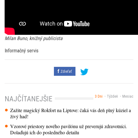
Milan Buno, knižný publicista
Informačný servis
Zdieľať
3 Dni
Týždeň
Mesiac
NAJČÍTANEJŠIE
Zažite magický Rokfort na Liptove: čaká vás deň plný kúziel a
živý had!
Vzorové priestory nového pavilónu už preverujú zdravotníci.
Dolaďujú ich do posledného detailu