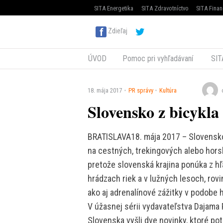
SITA Energetika
SITA Zdravotníctvo
SITA Finan
Zdieľaj
ÚVOD
Pomoc pri vyhľadávaní
SIT
18. mája 2017
PR správy
Kultúra
Slovensko z bicykla 
BRATISLAVA18. mája 2017 – Slovensko 
na cestných, trekingových alebo horsk
pretože slovenská krajina ponúka z hľ
hrádzach riek a v lužných lesoch, rovi
ako aj adrenalínové zážitky v podobe h
V úžasnej sérii vydavateľstva Dajama
Slovenska vyšli dve novinky, ktoré pot