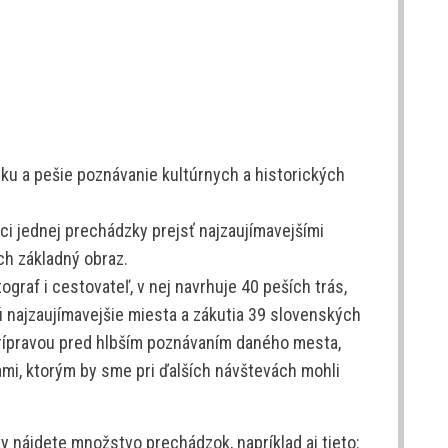
iku a pešie poznávanie kultúrnych a historických
ci jednej prechádzky prejsť najzaujímavejšími
ch základný obraz.
graf i cestovateľ, v nej navrhuje 40 peších trás,
najzaujímavejšie miesta a zákutia 39 slovenských
 prípravou pred hlbším poznávaním daného mesta,
i, ktorým by sme pri ďalších návštevách mohli
 nájdete množstvo prechádzok, napríklad aj tieto: