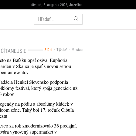
štvrtok, 6. augusta 2026, Jozefína
Hľadať:
ČÍTANEJŠIE
3 Dni
Týždeň
Mesiac
eto na Baťáku opäť ožíva. Euphoria
arden v Skalici je späť s novou sériou
pen-air eventov
adácia Henkel Slovensko podporila
olklórny festival, ktorý spája generácie už
3 rokov
egendy na pódiu a absolútny klúdek v
loom zóne. Taký bol 17. ročník Cibuľa
estu
esco za rok zmodernizovalo 36 predajní,
tvára vynovený supermarket v