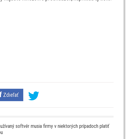
Zdieľať
užívaný softvér musia firmy v niektorých prípadoch platiť
bu