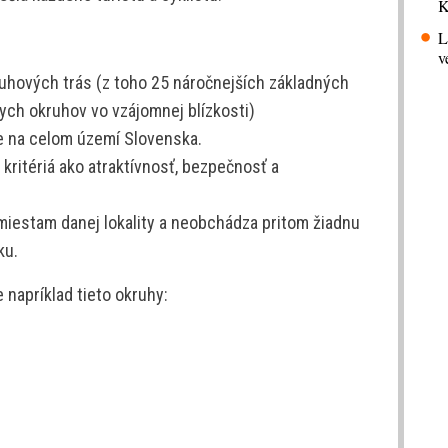
K
L
v
ruhových trás (z toho 25 náročnejších základných
ych okruhov vo vzájomnej blízkosti)
 na celom území Slovenska.
 kritériá ako atraktívnosť, bezpečnosť a
miestam danej lokality a neobchádza pritom žiadnu
ku.
 napríklad tieto okruhy: