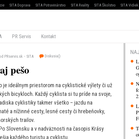
cie
SITA Doprava
SITA Potravinárstvo
SITA Reality
SITA Školstvo
SITA Vidiek
A
PR Servis
Kontakt
NAJ
Diskusia(
)
od PRservis.sk
SITA
L
aj pešo
G
o
N
je ideálnym priestorom na cyklistické výlety či už
f
ých bicykloch. Každý cyklista si tu príde na svoje,
2
adiska cyklistiky takmer všetko – jazdu na
L
naté a nížinné cesty, lesné cesty či hrebeňovky,
P
F
orských trailov.
T
 Po Slovensku a v nadväznosti na časopis Krásy
o
ešia každého turistu a cyklistu.