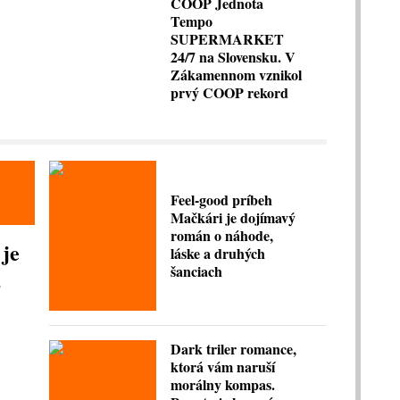
COOP Jednota
Tempo
SUPERMARKET
24/7 na Slovensku. V
Zákamennom vznikol
prvý COOP rekord
Feel-good príbeh
Mačkári je dojímavý
román o náhode,
 je
láske a druhých
šanciach
,
Dark triler romance,
ktorá vám naruší
morálny kompas.