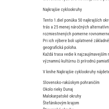
Najkrajšie cyklookruhy
Tento 1.diel ponúka 50 najkrajších ok
trás a 25 menej náročných alternatívn
rozmiestnených pomerne rovnomerne
Pri ich výbere boli uplatnené základné
geografická poloha.
Každá trasa vedie k najzaujímavejším 
významnú kultúrnu či prírodnú pamiat
V knihe Najkrajšie cyklookruhy nájdete
Slovensko-rakúskym pohraničím
Okolo rieky Dunaj
Malokarpatské okruhy
Štefánikovým krajom