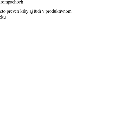
rompachoch
eto preverí kĺby aj ľudí v produktívnom
eku