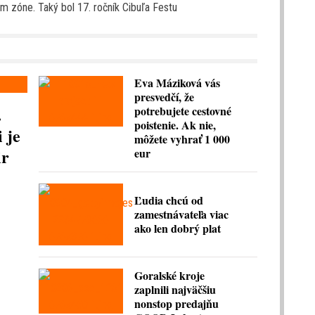
m zóne. Taký bol 17. ročník Cibuľa Festu
Eva Máziková vás
presvedčí, že
.
potrebujete cestovné
poistenie. Ak nie,
 je
môžete vyhrať 1 000
ir
eur
Ľudia chcú od
zamestnávateľa viac
ako len dobrý plat
Goralské kroje
zaplnili najväčšiu
nonstop predajňu