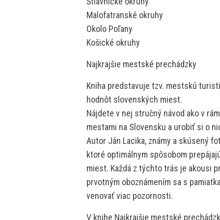
Štiavnické okruhy
Malofatranské okruhy
Okolo Poľany
Košické okruhy
Najkrajšie mestské prechádzky
Kniha predstavuje tzv. mestskú turist
hodnôt slovenských miest.
Nájdete v nej stručný návod ako v rám
mestami na Slovensku a urobiť si o ni
Autor Ján Lacika, známy a skúsený foto
ktoré optimálnym spôsobom prepájajú 
miest. Každá z týchto trás je akousi
prvotným oboznámením sa s pamiatkam
venovať viac pozornosti.
V knihe Najkrajšie mestské prechádzky