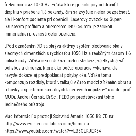
frekvenciou až 1050 Hz, vďaka ktorej je schopný odstrániť 1
dioptriu v priebehu 1,3 sekundy, čím sa zvyšuje nielen bezpečnosť,
ale i komfort pacienta pri operácii. Laserový zväzok so Super-
Gausovým profilom a priemerom len 0,54 mm je zárukou
mimoriadnej presnosti celej operácie.
„Pod označením 7D sa skrýva aktívny systém sledovania oka v
siedmych dimenziách s rýchlosťou 1050 Hz a reakčným časom 1,6
milisekundy. Vďaka nemu dokáže nielen sledovať všetkých šesť
pohybov a dimenzií, ktoré oko počas operácie vykonáva, ale
navyše dokáže aj predpokladať pohyby oka. Vďaka tomu
kompenzuje rozdiely, ktoré vznikajú v čase medzi získaním obrazu
rohovky a spustením samotných laserových impulzov,” uviedol prof.
MUDr. Andrej Černák, DrSc., FEBO pri predstavovaní tohto
jedinečného prístroja.
Viac informácií o prístroji Schwind Amaris 1050 RS 7D na:
http://www.eye-tech-solutions.com/home/ a
https://www.youtube.com/watch?v=LB5CLRJEK54