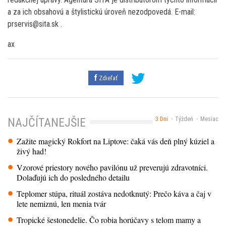
a za ich obsahovú a štylistickú úroveň nezodpovedá. E-mail:
prservis@sita.sk .
ax
Zdieľať
3 Dni
Týždeň
Mesiac
NAJČÍTANEJŠIE
Zažite magický Rokfort na Liptove: čaká vás deň plný kúziel a
živý had!
Vzorové priestory nového pavilónu už preverujú zdravotníci.
Dolaďujú ich do posledného detailu
Teplomer stúpa, rituál zostáva nedotknutý: Prečo káva a čaj v
lete nemiznú, len menia tvár
Tropické šestonedelie. Čo robia horúčavy s telom mamy a