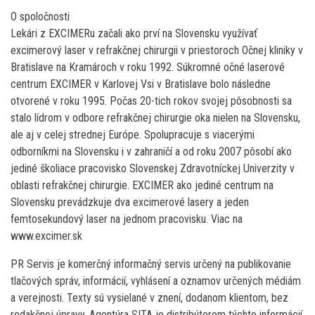
O spoločnosti
Lekári z EXCIMERu začali ako prví na Slovensku využívať
excimerový laser v refrakčnej chirurgii v priestoroch Očnej kliniky v
Bratislave na Kramároch v roku 1992. Súkromné očné laserové
centrum EXCIMER v Karlovej Vsi v Bratislave bolo následne
otvorené v roku 1995. Počas 20-tich rokov svojej pôsobnosti sa
stalo lídrom v odbore refrakčnej chirurgie oka nielen na Slovensku,
ale aj v celej strednej Európe. Spolupracuje s viacerými
odborníkmi na Slovensku i v zahraničí a od roku 2007 pôsobí ako
jediné školiace pracovisko Slovenskej Zdravotníckej Univerzity v
oblasti refrakčnej chirurgie. EXCIMER ako jediné centrum na
Slovensku prevádzkuje dva excimerové lasery a jeden
femtosekundový laser na jednom pracovisku. Viac na
www.excimer.sk
PR Servis je komerčný informačný servis určený na publikovanie
tlačových správ, informácií, vyhlásení a oznamov určených médiám
a verejnosti. Texty sú vysielané v znení, dodanom klientom, bez
redakčnej úpravy. Agentúra SITA je distribútorom týchto informácií