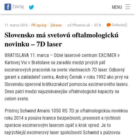
SITA Energetika
SITA Zdravotníctvo
SITA Financie
SITA Doprava
Zdieľaj
MENU
SITA Potravinárstvo
SITA Reality
SITA Školstvo
SITA Vidiek
Diskusia(
)
11. marca 2014
PR správy
Zdravie
od PRservis.sk
SITA
Slovensko má svetovú oftalmologickú
novinku – 7D laser
BRATISLAVA 11. marca – Očné laserové centrum EXCIMER v
Karlovej Vsi v Bratislave sa zaradilo medzi prvých päť
excimerových pracovísk na svete vlastniacich 7D laser. Odborný
garant a zakladateľ centra, Andrej Černák v roku 1992 ako prvý na
Slovensku operoval krátkozrakosť pomocou excimerového laseru.
Dnes patrí medzi najuznávanejšie oftalmologické kapacity na
celom svete.
Prístroj Schwind Amaris 1050 RS 7D je oftalmologickou novinkou
roku 2014 a posúva hranice bezpečnosti, presnosti a rýchlosti
operácie excimerovým laserom opäť o krok vpred. Je to
najrýchlejší excimerový laser spoločnosti Schwind s pulzovou