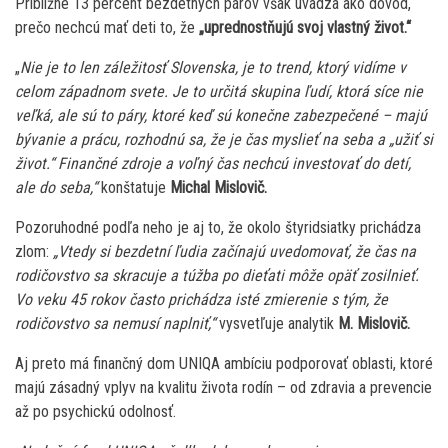
Približne 13 percent bezdetných párov však uvádza ako dôvod,
prečo nechcú mať deti to, že
„uprednostňujú svoj vlastný život.“
„
Nie je to len záležitosť Slovenska, je to trend, ktorý vidíme v
celom západnom svete. Je to určitá skupina ľudí, ktorá síce nie
veľká, ale sú to páry, ktoré keď sú konečne zabezpečené – majú
bývanie a prácu, rozhodnú sa, že je čas myslieť na seba a „užiť si
život.“ Finančné zdroje a voľný čas nechcú investovať do detí,
ale do seba,“
konštatuje
Michal Mislovič.
Pozoruhodné podľa neho je aj to, že okolo štyridsiatky prichádza
zlom:
„Vtedy si bezdetní ľudia začínajú uvedomovať, že čas na
rodičovstvo sa skracuje a túžba po dieťati môže opäť zosilnieť.
Vo veku 45 rokov často prichádza isté zmierenie s tým, že
rodičovstvo sa nemusí naplniť,“
vysvetľuje analytik
M. Mislovič.
Aj preto má finančný dom UNIQA ambíciu podporovať oblasti, ktoré
majú zásadný vplyv na kvalitu života rodín – od zdravia a prevencie
až po psychickú odolnosť.