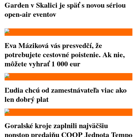
Garden v Skalici je späť s novou sériou
open-air eventov
Eva Máziková vás presvedčí, že
potrebujete cestovné poistenie. Ak nie,
môžete vyhrať 1 000 eur
Ľudia chcú od zamestnávateľa viac ako
len dobrý plat
Goralské kroje zaplnili najväčšiu
nonstop predajňu COOP Jednota Tempo