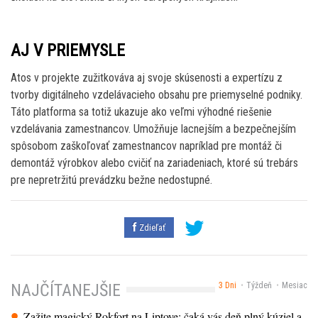
AJ V PRIEMYSLE
Atos v projekte zužitkováva aj svoje skúsenosti a expertízu z
tvorby digitálneho vzdelávacieho obsahu pre priemyselné podniky.
Táto platforma sa totiž ukazuje ako veľmi výhodné riešenie
vzdelávania zamestnancov. Umožňuje lacnejším a bezpečnejším
spôsobom zaškoľovať zamestnancov napríklad pre montáž či
demontáž výrobkov alebo cvičiť na zariadeniach, ktoré sú trebárs
pre nepretržitú prevádzku bežne nedostupné.
Zdieľať
3 Dni
Týždeň
Mesiac
NAJČÍTANEJŠIE
Zažite magický Rokfort na Liptove: čaká vás deň plný kúziel a