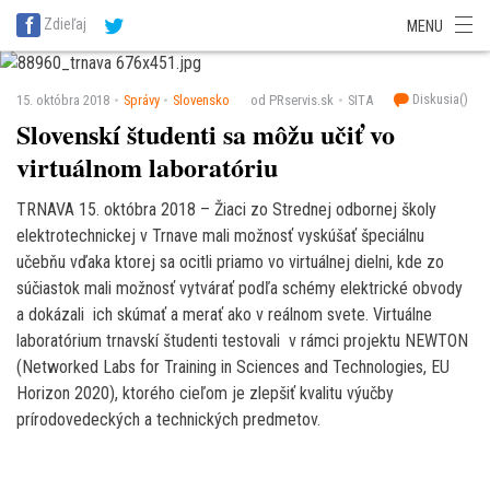
SITA Energetika
SITA Zdravotníctvo
SITA Financie
SITA Doprava
Zdieľaj
MENU
SITA Potravinárstvo
SITA Reality
SITA Školstvo
SITA Vidiek
Diskusia(
)
15. októbra 2018
Správy
Slovensko
od PRservis.sk
SITA
Slovenskí študenti sa môžu učiť vo
virtuálnom laboratóriu
TRNAVA 15. októbra 2018 – Žiaci zo Strednej odbornej školy
elektrotechnickej v Trnave mali možnosť vyskúšať špeciálnu
učebňu vďaka ktorej sa ocitli priamo vo virtuálnej dielni, kde zo
súčiastok mali možnosť vytvárať podľa schémy elektrické obvody
a dokázali ich skúmať a merať ako v reálnom svete. Virtuálne
laboratórium trnavskí študenti testovali v rámci projektu NEWTON
(Networked Labs for Training in Sciences and Technologies, EU
Horizon 2020), ktorého cieľom je zlepšiť kvalitu výučby
prírodovedeckých a technických predmetov.