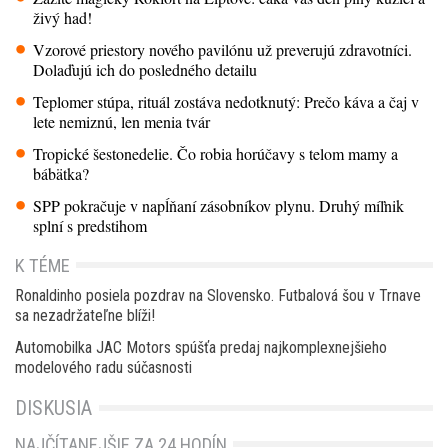
živý had!
Vzorové priestory nového pavilónu už preverujú zdravotníci.
Dolaďujú ich do posledného detailu
Teplomer stúpa, rituál zostáva nedotknutý: Prečo káva a čaj v
lete nemiznú, len menia tvár
Tropické šestonedelie. Čo robia horúčavy s telom mamy a
bábätka?
SPP pokračuje v napĺňaní zásobníkov plynu. Druhý míľnik
splní s predstihom
K TÉME
Ronaldinho posiela pozdrav na Slovensko. Futbalová šou v Trnave
sa nezadržateľne blíži!
Automobilka JAC Motors spúšťa predaj najkomplexnejšieho
modelového radu súčasnosti
DISKUSIA
NAJČÍTANEJŠIE ZA 24 HODÍN