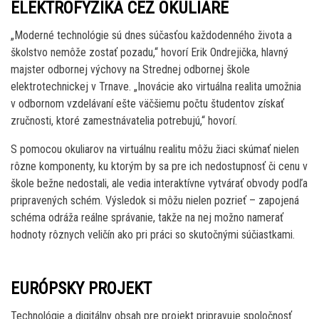
ELEKTROFYZIKA CEZ OKULIARE
„Moderné technológie sú dnes súčasťou každodenného života a
školstvo nemôže zostať pozadu,“ hovorí Erik Ondrejička, hlavný
majster odbornej výchovy na Strednej odbornej škole
elektrotechnickej v Trnave. „Inovácie ako virtuálna realita umožnia
v odbornom vzdelávaní ešte väčšiemu počtu študentov získať
zručnosti, ktoré zamestnávatelia potrebujú,“ hovorí.
S pomocou okuliarov na virtuálnu realitu môžu žiaci skúmať nielen
rôzne komponenty, ku ktorým by sa pre ich nedostupnosť či cenu v
škole bežne nedostali, ale vedia interaktívne vytvárať obvody podľa
pripravených schém. Výsledok si môžu nielen pozrieť – zapojená
schéma odráža reálne správanie, takže na nej možno namerať
hodnoty rôznych veličín ako pri práci so skutočnými súčiastkami.
EURÓPSKY PROJEKT
Technológie a digitálny obsah pre projekt pripravuje spoločnosť