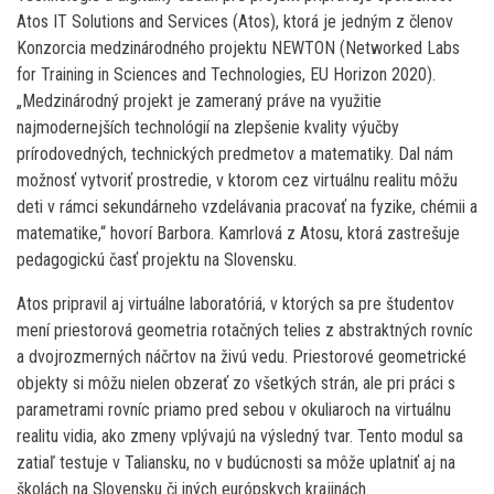
Atos IT Solutions and Services (Atos), ktorá je jedným z členov
Konzorcia medzinárodného projektu NEWTON (Networked Labs
for Training in Sciences and Technologies, EU Horizon 2020).
„Medzinárodný projekt je zameraný práve na využitie
najmodernejších technológií na zlepšenie kvality výučby
prírodovedných, technických predmetov a matematiky. Dal nám
možnosť vytvoriť prostredie, v ktorom cez virtuálnu realitu môžu
deti v rámci sekundárneho vzdelávania pracovať na fyzike, chémii a
matematike,“ hovorí Barbora. Kamrlová z Atosu, ktorá zastrešuje
pedagogickú časť projektu na Slovensku.
Atos pripravil aj virtuálne laboratóriá, v ktorých sa pre študentov
mení priestorová geometria rotačných telies z abstraktných rovníc
a dvojrozmerných náčrtov na živú vedu. Priestorové geometrické
objekty si môžu nielen obzerať zo všetkých strán, ale pri práci s
parametrami rovníc priamo pred sebou v okuliaroch na virtuálnu
realitu vidia, ako zmeny vplývajú na výsledný tvar. Tento modul sa
zatiaľ testuje v Taliansku, no v budúcnosti sa môže uplatniť aj na
školách na Slovensku či iných európskych krajinách.