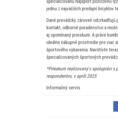
špecializovanú Najšport požičovňu lyží
jednu z najväčších predajní bicyklov 
Dané prevádzky zároveň odzrkadľujú 
kontakt, odborné poradenstvo a možno
aj spomínaný prieskum. A práve kombi
ideálne nákupné prostredie pre viac ak
športového vybavenia. Navštívte teraz
špecializovaných športových prevádz
*Prieskum realizovaný v spolupráci 
respondentov, v apríli 2025
Informačný servis