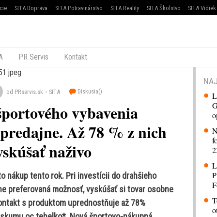
cie
SITA Doprava
SITA Potravinárstvo
SITA Reality
SITA Školstvo
SITA Vidiek
A
PR Servis
Kontakt
NAJ
Diskusia(
)
od PRservis.sk
SITA
L
G
športového vybavenia
o
predajne. Až 78 % z nich
N
f
yskúšať naživo
2
L
P
to nákup tento rok. Pri investícii do drahšieho
F
ne preferovaná možnosť, vyskúšať si tovar osobne
T
kontakt s produktom uprednostňuje až 78%
o
ieskumu oc tehelko*. Nová športovo-nákupná