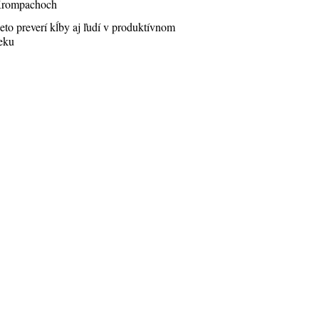
rompachoch
eto preverí kĺby aj ľudí v produktívnom
eku