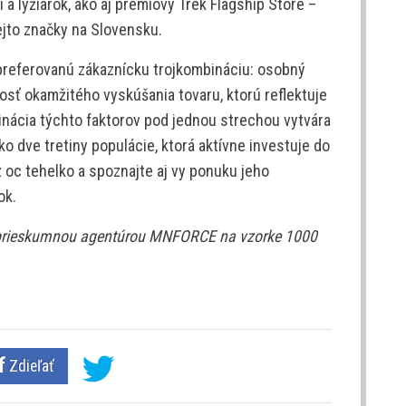
 a lyžiarok, ako aj prémiový Trek Flagship Store –
tejto značky na Slovensku.
preferovanú zákaznícku trojkombináciu: osobný
sť okamžitého vyskúšania tovaru, ktorú reflektuje
nácia týchto faktorov pod jednou strechou vytvára
o dve tretiny populácie, ktorá aktívne investuje do
 oc tehelko a spoznajte aj vy ponuku jeho
ok.
s prieskumnou agentúrou MNFORCE na vzorke 1000
Zdieľať