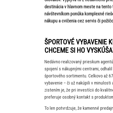
destinácia v hlavnom meste na tento 
návštevníkom ponúka komplexné rieše
nákupu a cvičenia cez servis či požič
ŠPORTOVÉ VYBAVENIE 
CHCEME SI HO VYSKÚŠA
Nedávno realizovaný prieskum agentú
spojení s nákupnými centrami, odhalil
športového sortimentu. Celkovo až 67
vybavenie – či už nakúpili v minulosti
zistením je, že pri investícii do kval
preferuje osobný kontakt s produkto
To len potvrdzuje, že kamenné predajn