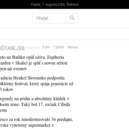
Piatok, 7. augusta 2026, Štefánia
Hľadať:
ČÍTANEJŠIE
3 Dni
Týždeň
Mesiac
eto na Baťáku opäť ožíva. Euphoria
arden v Skalici je späť s novou sériou
pen-air eventov
adácia Henkel Slovensko podporila
olklórny festival, ktorý spája generácie už
3 rokov
egendy na pódiu a absolútny klúdek v
loom zóne. Taký bol 17. ročník Cibuľa
estu
esco za rok zmodernizovalo 36 predajní,
tvára vynovený supermarket v