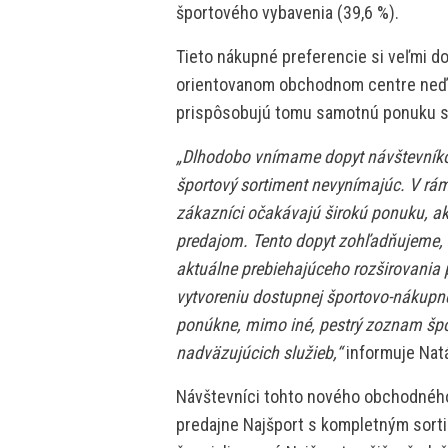
športového vybavenia (39,6 %).
Tieto nákupné preferencie si veľmi d
orientovanom obchodnom centre neďa
prispôsobujú tomu samotnú ponuku s
„Dlhodobo vnímame dopyt návštevníkov 
športový sortiment nevynímajúc. V rám
zákazníci očakávajú širokú ponuku, ak
predajom. Tento dopyt zohľadňujeme, v
aktuálne prebiehajúceho rozširovania 
vytvoreniu dostupnej športovo-nákupn
ponúkne, mimo iné, pestrý zoznam šp
nadväzujúcich služieb,“
informuje Natá
Návštevníci tohto nového obchodného
predajne Najšport s kompletným sort