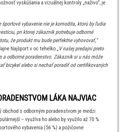
žnosť vyskúšania a vizuálnej kontroly „naživo“, je
e športové vybavenie nie je komodita, ktorú by ľudia
vestíciu, pri ktorej zákazník potrebuje odborné
totu, že produkt mu bude perfektne vyhovovať,“
ajne Najšport v oc tehelko.
„V našej predajni preto
up a odborné poradenstvo. Zákazník si u nás môže
ť bicykel alebo si nechať poradiť od certifikovaných
ORADENSTVOM LÁKA NAJVIAC
ový obchod s odborným poradenstvom je medzi
lárnejší – využíva ho alebo by využilo až 70 %
športového vybavenia (56 %) a požičovne