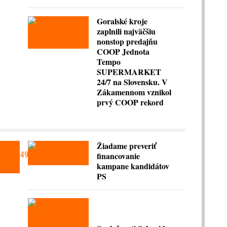
Goralské kroje
zaplnili najväčšiu
nonstop predajňu
COOP Jednota
Tempo
SUPERMARKET
24/7 na Slovensku. V
Zákamennom vznikol
prvý COOP rekord
Žiadame preveriť
financovanie
kampane kandidátov
PS