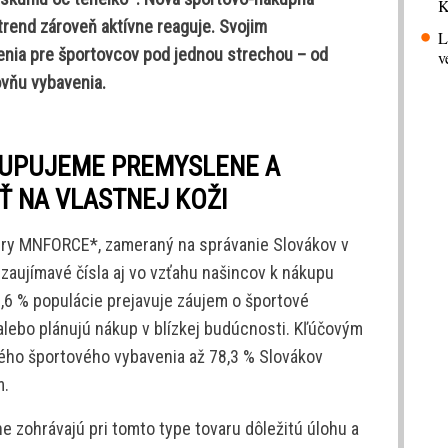
K
trend zároveň aktívne reaguje. Svojim
L
nia pre športovcov pod jednou strechou – od
v
ovňu vybavenia.
KUPUJEME PREMYSLENE A
Ť NA VLASTNEJ KOŽI
ry MNFORCE*, zameraný na správanie Slovákov v
 zaujímavé čísla aj vo vzťahu našincov k nákupu
,6 % populácie prejavuje záujem o športové
 alebo plánujú nákup v blízkej budúcnosti. Kľúčovým
itného športového vybavenia až 78,3 % Slovákov
m.
e zohrávajú pri tomto type tovaru dôležitú úlohu a