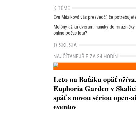
K TÉME
Eva Máziková vás presvedčí, že potrebujete
Melóny až ku dverám, nanuky do mrazničky a
online počas leta?
DISKUSIA
NAJČÍTANEJŠIE ZA 24 HODÍN
Leto na Baťáku opäť ožíva
Euphoria Garden v Skalici
späť s novou sériou open-a
eventov