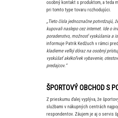
osobný kontakt s produktom, a teda mo
pri tomto type tovaru rozhodujúci.
„Tieto čísla jednoznačne potvrdzujú, ž
kupovali naslepo cez internet. Ide o in
poradenstvo, možnosť vyskúšania a is
informuje Patrik Kedžuch v rámci pred
kladieme veľký dôraz na osobný príst
vyskúšať akékoľvek vybavenie, otestova
predajcov.“
ŠPORTOVÝ OBCHOD S P
Z prieskumu ďalej vyplýva, že šport
službami v nákupných centrách najpopu
respondentov. Záujem je aj o servis 