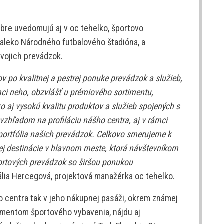
obre uvedomujú aj v oc tehelko, športovo
leko Národného futbalového štadióna, a
vojich prevádzok.
po kvalitnej a pestrej ponuke prevádzok a služieb,
ci neho, obzvlášť u prémiového sortimentu,
o aj vysokú kvalitu produktov a služieb spojených s
zhľadom na profiláciu nášho centra, aj v rámci
portfólia našich prevádzok. Celkovo smerujeme k
ej destinácie v hlavnom meste, ktorá návštevníkom
ortových prevádzok so širšou ponukou
lia Hercegová, projektová manažérka oc tehelko.
 centra tak v jeho nákupnej pasáži, okrem známej
imentom športového vybavenia, nájdu aj