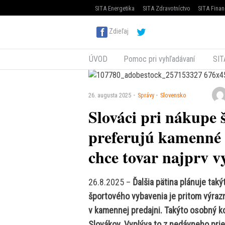
SITA Energetika
SITA Zdravotníctvo
SITA Finan
Zdieľaj
ÚVOD
Pomoc pri vyhľadávaní
SIT
26. augusta 2025
Správy
Slovensko
Slováci pri nákupe 
preferujú kamenné 
chce tovar najprv v
26.8.2025 –
Ďalšia pätina plánuje taký
športového vybavenia je pritom výraz
v kamennej predajni. Takýto osobný 
Slovákov. Vyplýva to z nedávneho pr