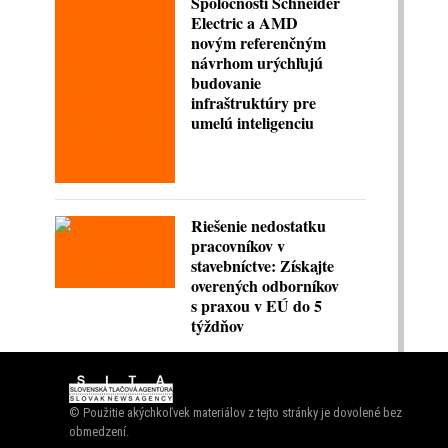
Spoločnosti Schneider
Electric a AMD
novým referenčným
návrhom urýchľujú
budovanie
infraštruktúry pre
umelú inteligenciu
Riešenie nedostatku
pracovníkov v
stavebníctve: Získajte
overených odborníkov
s praxou v EÚ do 5
týždňov
© Použitie akýchkoľvek materiálov z tejto stránky je dovolené bez
obmedzení.