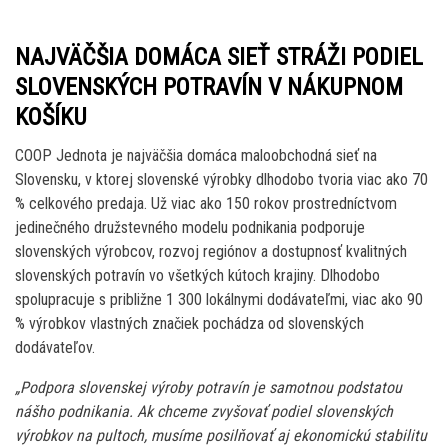
NAJVÄČŠIA DOMÁCA SIEŤ STRÁŽI PODIEL
SLOVENSKÝCH POTRAVÍN V NÁKUPNOM
KOŠÍKU
COOP Jednota je najväčšia domáca maloobchodná sieť na
Slovensku, v ktorej slovenské výrobky dlhodobo tvoria viac ako 70
% celkového predaja. Už viac ako 150 rokov prostredníctvom
jedinečného družstevného modelu podnikania podporuje
slovenských výrobcov, rozvoj regiónov a dostupnosť kvalitných
slovenských potravín vo všetkých kútoch krajiny. Dlhodobo
spolupracuje s približne 1 300 lokálnymi dodávateľmi, viac ako 90
% výrobkov vlastných značiek pochádza od slovenských
dodávateľov.
„Podpora slovenskej výroby potravín je samotnou podstatou
nášho podnikania. Ak chceme zvyšovať podiel slovenských
výrobkov na pultoch, musíme posilňovať aj ekonomickú stabilitu