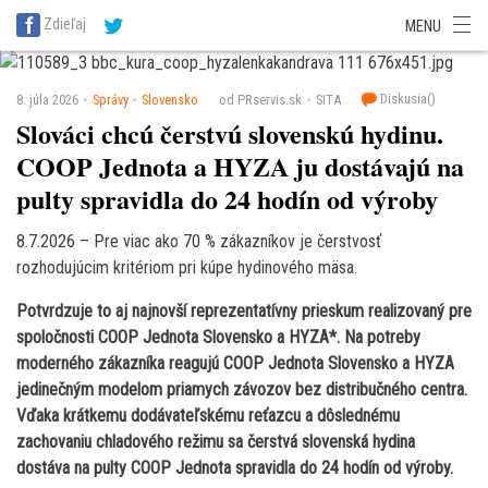
SITA Energetika
SITA Zdravotníctvo
SITA Financie
SITA Doprava
Zdieľaj
MENU
SITA Potravinárstvo
SITA Reality
SITA Školstvo
SITA Vidiek
Diskusia(
)
8. júla 2026
Správy
Slovensko
od PRservis.sk
SITA
Slováci chcú čerstvú slovenskú hydinu.
COOP Jednota a HYZA ju dostávajú na
pulty spravidla do 24 hodín od výroby
8.7.2026 – Pre viac ako 70 % zákazníkov je čerstvosť
rozhodujúcim kritériom pri kúpe hydinového mäsa.
Potvrdzuje to aj najnovší reprezentatívny prieskum realizovaný pre
spoločnosti COOP Jednota Slovensko a HYZA*. Na potreby
moderného zákazníka reagujú COOP Jednota Slovensko a HYZA
jedinečným modelom priamych závozov bez distribučného centra.
Vďaka krátkemu dodávateľskému reťazcu a dôslednému
zachovaniu chladového režimu sa čerstvá slovenská hydina
dostáva na pulty COOP Jednota spravidla do 24 hodín od výroby.