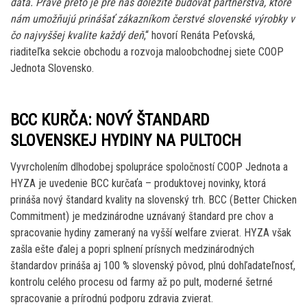
dáta. Práve preto je pre nás dôležité budovať partnerstvá, ktoré
nám umožňujú prinášať zákazníkom čerstvé slovenské výrobky v
čo najvyššej kvalite každý deň
,“ hovorí Renáta Peťovská,
riaditeľka sekcie obchodu a rozvoja maloobchodnej siete COOP
Jednota Slovensko.
BCC KURČA: NOVÝ ŠTANDARD
SLOVENSKEJ HYDINY NA PULTOCH
Vyvrcholením dlhodobej spolupráce spoločností COOP Jednota a
HYZA je uvedenie BCC kurčaťa – produktovej novinky, ktorá
prináša nový štandard kvality na slovenský trh. BCC (Better Chicken
Commitment) je medzinárodne uznávaný štandard pre chov a
spracovanie hydiny zameraný na vyšší welfare zvierat. HYZA však
zašla ešte ďalej a popri splnení prísnych medzinárodných
štandardov prináša aj 100 % slovenský pôvod, plnú dohľadateľnosť,
kontrolu celého procesu od farmy až po pult, moderné šetrné
spracovanie a prírodnú podporu zdravia zvierat.