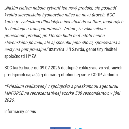
„Naším cieľom nebolo vytvoriť len nový produkt, ale posunúť
kvalitu slovenského hydinového mäsa na novú úroveň. BCC
kurča je výsledkom dlhodobých investícií do welfare, moderných
technológií a transparentnosti. Veríme, že zákazníkom
prinesieme produkt, pri ktorom budú mať istotu nielen
slovenského pôvodu, ale aj spôsobu jeho chovu, spracovania a
cesty na pult predajne,“
uzatvára Jiří Šavrda, generálny riaditeľ
spoločnosti HYZA.
BCC kurča bude od 09.07.2026 dostupné exkluzívne vo vybraných
predajniach najväčšej domácej obchodnej siete COOP Jednota.
*Prieskum realizovaný v spolupráci s prieskumnou agentúrou
MNFORCE na reprezentatívnej vzorke 500 respondentov, v júni
2026.
Informačný servis