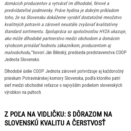
domácich producentov a vytvárať im dlhodobé, férové a
predvídateľné podmienky. Práve hydina je dobrým príkladom
toho, že na Slovensku dokážeme vyrobiť dostatočné množstvo
kvalitných potravín a zároveň neustále zvyšovať kvalitatívny
štandard sortimentu. Spolupráca so spoločnosťou HYZA ukazuje,
ako môže dlhodobé partnerstvo medzi obchodom a domácim
výrobcom prinášať hodnotu zákazníkom, producentom aj
maloobchodu,“
hovorí Ján Bilinský, predseda predstavenstva COOP
Jednota Slovensko.
Dlhodobé úsilie COOP Jednota zároveň potvrdzuje aj každoročný
prieskum Potravinárskej komory Slovenska, podľa ktorého patrí
sieť medzi obchodné reťazce s najvyšším podielom slovenských
výrobkov na pultoch.
Z POĽA NA VIDLIČKU: S DÔRAZOM NA
SLOVENSKÚ KVALITU A ČERSTVOSŤ