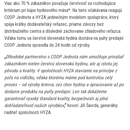
Viac ako 70 % zákazníkov považuje čerstvosť za rozhodujúce
kritérium pri kúpe hydinového mäsa*. Na tieto očakávania reagujú
COOP Jednota a HYZA jedinečným modelom spolupráce, ktorý
spája krátky dodávateľský reťazec, priame závozy bez
distribučného centra a dôsledné zachovanie chladového reťazca.
Vďaka tomu sa čerstvá slovenská hydina dostáva na pulty predajní
COOP Jednota spravidla do 24 hodín od výroby.
„
Dlhodobé partnerstvo s COOP Jednota nám umožňuje prinášať
zákazníkom nielen čerstvú slovenskú hydinu, ale aj istotu jej
pôvodu a kvality. V spoločnosti HYZA staviame na princípe z
poľa na vidličku, vďaka ktorému máme pod kontrolou celý
proces – od výroby krmiva, cez chov hydiny a spracovanie až po
dodanie produktu na pulty predajní. Len tak dokážeme
garantovať vysoký štandard kvality, bezpečnosti aj plnú
dohľadateľnosť našich výrobkov
,“
hovorí Jiří Šavrda, generálny
riaditeľ spoločnosti HYZA.