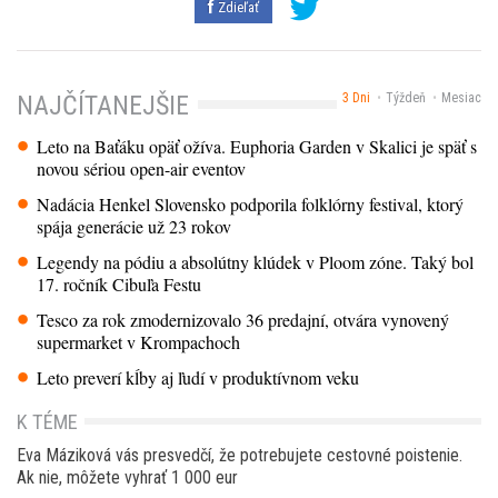
Zdieľať
3 Dni
Týždeň
Mesiac
NAJČÍTANEJŠIE
Leto na Baťáku opäť ožíva. Euphoria Garden v Skalici je späť s
novou sériou open-air eventov
Nadácia Henkel Slovensko podporila folklórny festival, ktorý
spája generácie už 23 rokov
Legendy na pódiu a absolútny klúdek v Ploom zóne. Taký bol
17. ročník Cibuľa Festu
Tesco za rok zmodernizovalo 36 predajní, otvára vynovený
supermarket v Krompachoch
Leto preverí kĺby aj ľudí v produktívnom veku
K TÉME
Eva Máziková vás presvedčí, že potrebujete cestovné poistenie.
Ak nie, môžete vyhrať 1 000 eur