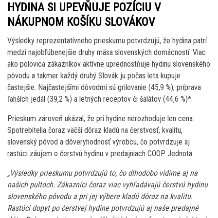
HYDINA SI UPEVŇUJE POZÍCIU V
NÁKUPNOM KOŠÍKU SLOVÁKOV
Výsledky reprezentatívneho prieskumu potvrdzujú, že hydina patrí
medzi najobľúbenejšie druhy mäsa slovenských domácností. Viac
ako polovica zákazníkov aktívne uprednostňuje hydinu slovenského
pôvodu a takmer každý druhý Slovák ju počas leta kupuje
častejšie. Najčastejšími dôvodmi sú grilovanie (45,9 %), príprava
ľahších jedál (39,2 %) a letných receptov či šalátov (44,6 %)*.
Prieskum zároveň ukázal, že pri hydine nerozhoduje len cena.
Spotrebitelia čoraz väčší dôraz kladú na čerstvosť, kvalitu,
slovenský pôvod a dôveryhodnosť výrobcu, čo potvrdzuje aj
rastúci záujem o čerstvú hydinu v predajniach COOP Jednota.
„Výsledky prieskumu potvrdzujú to, čo dlhodobo vidíme aj na
našich pultoch. Zákazníci čoraz viac vyhľadávajú čerstvú hydinu
slovenského pôvodu a pri jej výbere kladú dôraz na kvalitu.
Rastúci dopyt po čerstvej hydine potvrdzujú aj naše predajné