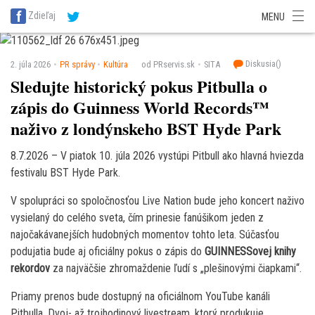
SITA Energetika
SITA Zdravotníctvo
SITA Financie
SITA Doprava
Zdieľaj
MENU
SITA Potravinárstvo
SITA Reality
SITA Školstvo
SITA Vidiek
Diskusia(
)
2. júla 2026
PR správy
Kultúra
od PRservis.sk
SITA
Sledujte historický pokus Pitbulla o
zápis do Guinness World Records™
naživo z londýnskeho BST Hyde Park
8.7.2026 – V piatok 10. júla 2026 vystúpi Pitbull ako hlavná hviezda
festivalu BST Hyde Park.
V spolupráci so spoločnosťou Live Nation bude jeho koncert naživo
vysielaný do celého sveta, čím prinesie fanúšikom jeden z
najočakávanejších hudobných momentov tohto leta. Súčasťou
podujatia bude aj oficiálny pokus o zápis do
GUINNESSovej knihy
rekordov
za najväčšie zhromaždenie ľudí s „plešinovými čiapkami“.
Priamy prenos bude dostupný na oficiálnom YouTube kanáli
Pitbulla. Dvoj- až trojhodinový livestream, ktorý produkuje