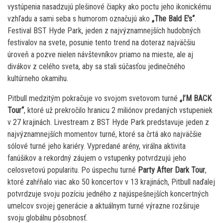
vystúpenia nasadzujú plešinové čiapky ako poctu jeho ikonickému
vzhľadu a sami seba s humorom označujú ako
„The Bald E’s“
.
Festival BST Hyde Park, jeden z najvýznamnejších hudobných
festivalov na svete, posunie tento trend na doteraz najväčšiu
úroveň a pozve nielen návštevníkov priamo na mieste, ale aj
divákov z celého sveta, aby sa stali súčasťou jedinečného
kultúrneho okamihu.
Pitbull medzitým pokračuje vo svojom svetovom turné
„I’M BACK
Tour“
, ktoré už prekročilo hranicu 2 miliónov predaných vstupeniek
v 27 krajinách. Livestream z BST Hyde Park predstavuje jeden z
najvýznamnejších momentov turné, ktoré sa črtá ako najväčšie
sólové turné jeho kariéry. Vypredané arény, virálna aktivita
fanúšikov a rekordný záujem o vstupenky potvrdzujú jeho
celosvetovú popularitu. Po úspechu turné
Party After Dark Tour
,
ktoré zahŕňalo viac ako 50 koncertov v 13 krajinách, Pitbull naďalej
potvrdzuje svoju pozíciu jedného z najúspešnejších koncertných
umelcov svojej generácie a aktuálnym turné výrazne rozširuje
svoju globálnu pôsobnosť.