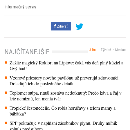
Informačný servis
Zdieľať
3 Dni
Týždeň
Mesiac
NAJČÍTANEJŠIE
Zažite magický Rokfort na Liptove: čaká vás deň plný kúziel a
živý had!
Vzorové priestory nového pavilónu už preverujú zdravotníci.
Dolaďujú ich do posledného detailu
Teplomer stúpa, rituál zostáva nedotknutý: Prečo káva a čaj v
lete nemiznú, len menia tvár
Tropické šestonedelie. Čo robia horúčavy s telom mamy a
bábätka?
SPP pokračuje v napĺňaní zásobníkov plynu. Druhý míľnik
splní s predstihom