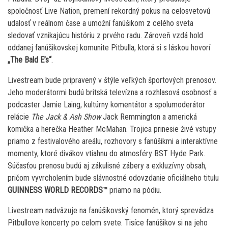
spoločnosť Live Nation, premení rekordný pokus na celosvetovú
udalosť v reálnom čase a umožní fanúšikom z celého sveta
sledovať vznikajúcu históriu z prvého radu. Zároveň vzdá hold
oddanej fanúšikovskej komunite Pitbulla, ktorá si s láskou hovorí
„The Bald E’s“
.
Livestream bude pripravený v štýle veľkých športových prenosov.
Jeho moderátormi budú britská televízna a rozhlasová osobnosť a
podcaster Jamie Laing, kultúrny komentátor a spolumoderátor
relácie
The Jack & Ash Show
Jack Remmington a americká
komička a herečka Heather McMahan. Trojica prinesie živé vstupy
priamo z festivalového areálu, rozhovory s fanúšikmi a interaktívne
momenty, ktoré divákov vtiahnu do atmosféry BST Hyde Park.
Súčasťou prenosu budú aj zákulisné zábery a exkluzívny obsah,
pričom vyvrcholením bude slávnostné odovzdanie oficiálneho titulu
GUINNESS WORLD RECORDS™
priamo na pódiu.
Livestream nadväzuje na fanúšikovský fenomén, ktorý sprevádza
Pitbullove koncerty po celom svete. Tisíce fanúšikov si na jeho