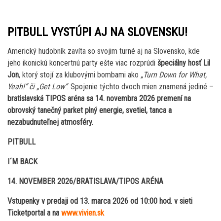
PITBULL VYSTÚPI AJ NA SLOVENSKU!
Americký hudobník zavíta so svojim turné aj na Slovensko, kde
jeho ikonickú koncertnú party ešte viac rozprúdi
špeciálny hosť Lil
Jon
, ktorý stojí za klubovými bombami ako
„Turn Down for What,
Yeah!“ či „Get Low“
. Spojenie týchto dvoch mien znamená jediné –
bratislavská TIPOS aréna sa 14. novembra 2026 premení na
obrovský tanečný parket plný energie, svetiel, tanca a
nezabudnuteľnej atmosféry.
PITBULL
I´M BACK
14. NOVEMBER 2026/BRATISLAVA/TIPOS ARÉNA
Vstupenky v predaji od 13. marca 2026 od 10:00 hod.
v sieti
Ticketportal a na
www.vivien.sk