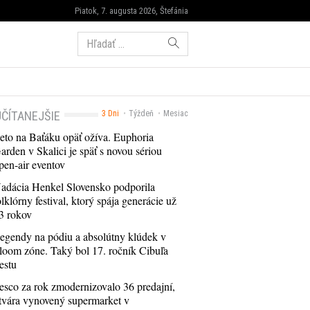
Piatok, 7. augusta 2026, Štefánia
Hľadať:
ČÍTANEJŠIE
3 Dni
Týždeň
Mesiac
eto na Baťáku opäť ožíva. Euphoria
arden v Skalici je späť s novou sériou
pen-air eventov
adácia Henkel Slovensko podporila
olklórny festival, ktorý spája generácie už
3 rokov
egendy na pódiu a absolútny klúdek v
loom zóne. Taký bol 17. ročník Cibuľa
estu
esco za rok zmodernizovalo 36 predajní,
tvára vynovený supermarket v