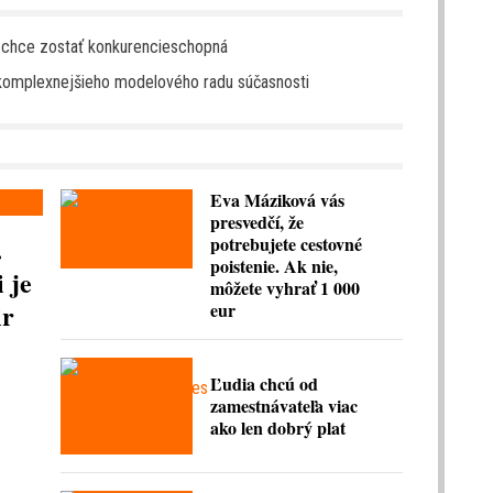
ak chce zostať konkurencieschopná
komplexnejšieho modelového radu súčasnosti
Eva Máziková vás
presvedčí, že
.
potrebujete cestovné
poistenie. Ak nie,
 je
môžete vyhrať 1 000
ir
eur
Ľudia chcú od
zamestnávateľa viac
ako len dobrý plat