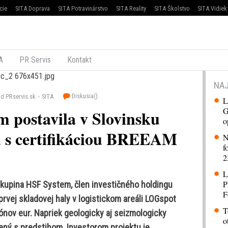
cie
SITA Doprava
SITA Potravinárstvo
SITA Reality
SITA Školstvo
SITA Vidiek
A
PR Servis
Kontakt
NAJ
Diskusia(
)
d PRservis.sk
SITA
L
G
 postavila v Slovinsku
o
lu s certifikáciou BREEAM
N
f
2
L
P
kupina HSF System, člen investičného holdingu
F
rvej skladovej haly v logistickom areáli LOGspot
T
ónov eur. Napriek geologicky aj seizmologicky
o
ný s predstihom. Investorom projektu je