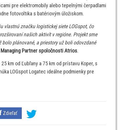
icami pre elektromobily alebo tepelnými čerpadlami
dne fotovoltika s batériovým úložiskom.
šu vlastnú značku logistickej siete LOGspot, čo
rozširovaní našich aktivít v regióne. Projekt sme
ž bolo plánované, a priestory už boli odovzdané
 Managing Partner spoločnosti Atrios
.
25 km od Ľubľany a 75 km od prístavu Koper, s
onúka LOGspot Logatec ideálne podmienky pre
Zdieľať