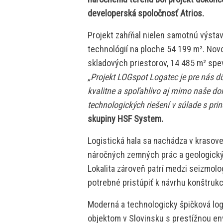
developerská spoločnosť Atrios.
Projekt zahŕňal nielen samotnú výstavbu
technológií na ploche 54 199 m². Nov
skladových priestorov, 14 485 m² spe
„Projekt LOGspot Logatec je pre nás d
kvalitne a spoľahlivo aj mimo naše d
technologických riešení v súlade s pri
skupiny HSF System.
Logistická hala sa nachádza v krasove
náročných zemných prác a geologický
Lokalita zároveň patrí medzi seizmolog
potrebné pristúpiť k návrhu konštruk
Moderná a technologicky špičková log
objektom v Slovinsku s prestížnou e