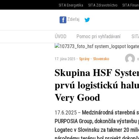
SITA Energetika
SITA Zdravotníctvo
SITA Finan
Zdieľaj
ÚVOD
Pomoc pri vyhľadávaní
SIT
17. júna 2025
Správy
Slovensko
o
Skupina HSF System
prvú logistickú ha
Very Good
17.6.2025 –
Medzinárodná stavebná s
PURPOSIA Group, dokončila výstavbu p
Logatec v Slovinsku za takmer 20 mili
náročnému terénu bol projekt dokonče