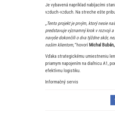
Je vybavená napríklad nabíjacími stan
vzduch-vzduch. Na streche ešte pribu
„Tento projekt je prvým, ktorý nesie na
predstavuje významný krok v rozvoji a 
navyše dokončili o dva týždne skôr, ne
našim klientom,“
hovorí
Michal Bubán,
Vďaka strategickému umiestneniu len 
priamym napojením na diaľnicu A1, p
efektívnu logistiku.
Informačný servis