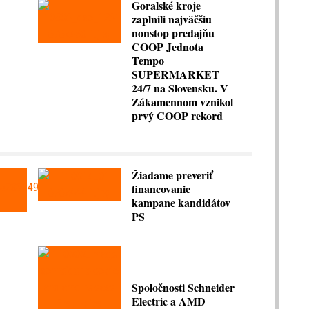
Goralské kroje
zaplnili najväčšiu
nonstop predajňu
COOP Jednota
Tempo
SUPERMARKET
24/7 na Slovensku. V
Zákamennom vznikol
prvý COOP rekord
Žiadame preveriť
financovanie
kampane kandidátov
PS
Spoločnosti Schneider
Electric a AMD