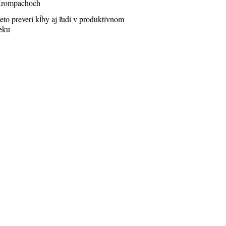
rompachoch
eto preverí kĺby aj ľudí v produktívnom
eku