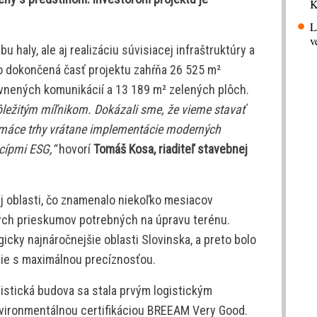
K
L
v
 haly, ale aj realizáciu súvisiacej infraštruktúry a
o dokončená časť projektu zahŕňa 26 525 m²
vnených komunikácií a 13 189 m² zelených plôch.
ôležitým míľnikom. Dokázali sme, že vieme stavať
omáce trhy vrátane implementácie moderných
ncípmi ESG,“
hovorí
Tomáš Kosa, riaditeľ stavebnej
j oblasti, čo znamenalo niekoľko mesiacov
ch prieskumov potrebných na úpravu terénu.
icky najnáročnejšie oblasti Slovinska, a preto bolo
cie s maximálnou precíznosťou.
istická budova sa stala prvým logistickým
nvironmentálnou certifikáciou BREEAM Very Good.