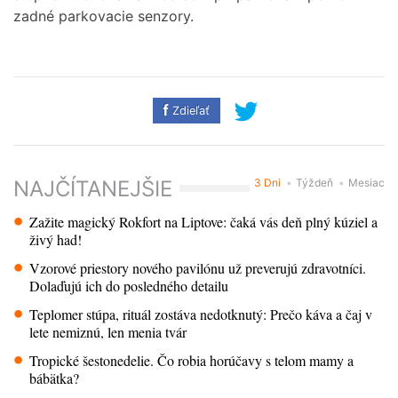
zadné parkovacie senzory.
Zdieľať
3 Dni
Týždeň
Mesiac
NAJČÍTANEJŠIE
Zažite magický Rokfort na Liptove: čaká vás deň plný kúziel a
živý had!
Vzorové priestory nového pavilónu už preverujú zdravotníci.
Dolaďujú ich do posledného detailu
Teplomer stúpa, rituál zostáva nedotknutý: Prečo káva a čaj v
lete nemiznú, len menia tvár
Tropické šestonedelie. Čo robia horúčavy s telom mamy a
bábätka?