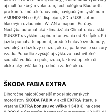
aj multifunkčným volantom, technológiou Bluetooth
pre komfortné telefonovanie, navigačným systémom
AMUNDSEN so 6,5“ displejom, SD a USB slotom,
hlasovým ovládaním, WLAN a mapami Európy.
Nechýba automatická klimatizácia Climatronic a sklá
SUNSET s vyšším stupňom tónovania od B stĺpika. Pri
jazde pomáha tempomat, predné hmlové svetlomety,
svetelný a dažďový senzor, ako aj parkovacie senzory
vzadu. Pohodlie zvyšujú aj výškovo nastaviteľné
sedadlá vodiča a spolujazdca, lakťová opierka či
elektricky ovládané predné a zadné okná.
ŠKODA FABIA EXTRA
Dlhoročne najobľúbenejší model slovenských
motoristov
ŠKODA FABIA
v akcii
EXTRA
štartuje
vrátane
EXTRA bonusu vo výške 1 340 €
na cene
9 990 €
s úsporným benzínovým motorom 1,0 MPI 44