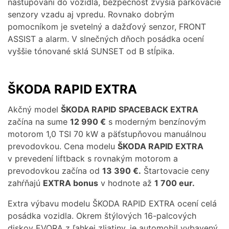
nastupovaní do vozidla, bezpečnosť zvýšia parkovacie
senzory vzadu aj vpredu. Rovnako dobrým
pomocníkom je svetelný a dažďový senzor, FRONT
ASSIST a alarm. V slnečných dňoch posádka ocení
vyššie tónované sklá SUNSET od B stĺpika.
ŠKODA RAPID EXTRA
Akčný model
ŠKODA RAPID SPACEBACK EXTRA
začína na sume
12 990 €
s moderným benzínovým
motorom 1,0 TSI 70 kW a päťstupňovou manuálnou
prevodovkou. Cena modelu
ŠKODA RAPID EXTRA
v prevedení liftback s rovnakým motorom a
prevodovkou začína od
13 390 €.
Štartovacie ceny
zahŕňajú
EXTRA bonus
v hodnote až
1 700 eur.
Extra výbavu modelu ŠKODA RAPID EXTRA ocení celá
posádka vozidla. Okrem štýlových 16-palcových
diskov EVORA z ľahkej zliatiny, je automobil vybavený