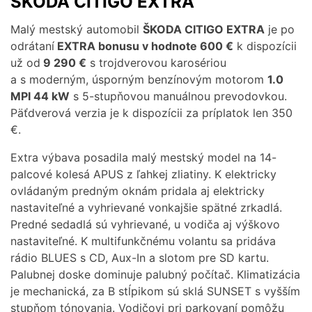
ŠKODA CITIGO EXTRA
Malý mestský automobil
ŠKODA CITIGO EXTRA
je po
odrátaní
EXTRA bonusu v hodnote 600 €
k dispozícii
už od
9 290 €
s trojdverovou karosériou
a s moderným, úsporným benzínovým motorom
1.0
MPI 44 kW
s 5-stupňovou manuálnou prevodovkou.
Päťdverová verzia je k dispozícii za príplatok len 350
€.
Extra výbava posadila malý mestský model na 14-
palcové kolesá APUS z ľahkej zliatiny. K elektricky
ovládaným predným oknám pridala aj elektricky
nastaviteľné a vyhrievané vonkajšie spätné zrkadlá.
Predné sedadlá sú vyhrievané, u vodiča aj výškovo
nastaviteľné. K multifunkčnému volantu sa pridáva
rádio BLUES s CD, Aux-In a slotom pre SD kartu.
Palubnej doske dominuje palubný počítač. Klimatizácia
je mechanická, za B stĺpikom sú sklá SUNSET s vyšším
stupňom tónovania. Vodičovi pri parkovaní pomôžu