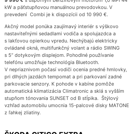
kW a päťstupňovou manuálnou prevodovkou. V
prevedení Combi je k dispozícii od 10 990 €.
Akčný model ponúka zaujímavý interiér s výškovo
nastaviteľnými sedadlami vodiča a spolujazdca a
s lakťovou opierkou vpredu. Nechýbajú elektricky
ovládané okná, multifunkčný volant a rádio SWING
s 5“ dotykovým displejom. Pohodlné používanie
telefónu umožňuje technológia Bluetooth.
V nepriaznivom počasí vodiči ocenia predné hmlovky,
pri dlhých jazdách tempomat a pri parkovaní zadné
parkovacie senzory. K pohode v kabíne pomôže
automatická klimatizácia Climatronic a sklá s vyšším
stupňom tónovania SUNSET od B stĺpika. Štýlový
vzhľad automobilu umocnia 15-palcové disky MATONE
z ľahkej zliatiny.