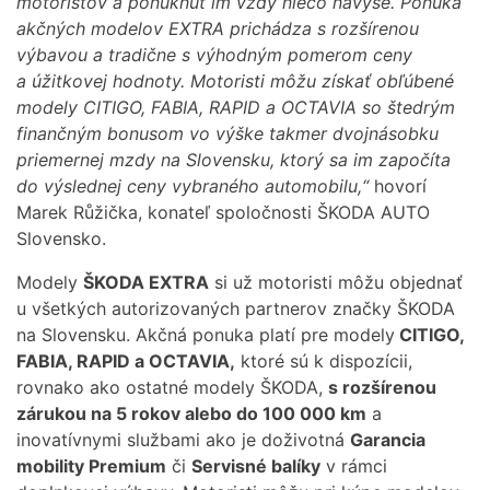
motoristov a ponúknuť im vždy niečo navyše. Ponuka
akčných modelov EXTRA prichádza s rozšírenou
výbavou a tradične s výhodným pomerom ceny
a úžitkovej hodnoty. Motoristi môžu získať obľúbené
modely CITIGO, FABIA, RAPID a OCTAVIA so štedrým
finančným bonusom vo výške takmer dvojnásobku
priemernej mzdy na Slovensku, ktorý sa im započíta
do výslednej ceny vybraného automobilu,“
hovorí
Marek Růžička, konateľ spoločnosti ŠKODA AUTO
Slovensko.
Modely
ŠKODA EXTRA
si už motoristi môžu objednať
u všetkých autorizovaných partnerov značky ŠKODA
na Slovensku. Akčná ponuka platí pre modely
CITIGO,
FABIA, RAPID a OCTAVIA,
ktoré sú k dispozícii,
rovnako ako ostatné modely ŠKODA,
s rozšírenou
zárukou na 5 rokov alebo do 100 000 km
a
inovatívnymi službami ako je doživotná
Garancia
mobility Premium
či
Servisné balíky
v rámci