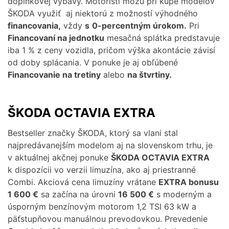
doplnkovej výbavy. Motoristi môžu pri kúpe modelov
ŠKODA využiť aj niektorú z možností výhodného
financovania,
vždy
s
0-percentným úrokom.
Pri
Financovaní na jednotku
mesačná splátka predstavuje
iba 1 % z ceny vozidla, pričom výška akontácie závisí
od doby splácania. V ponuke je aj obľúbené
Financovanie na tretiny
alebo
na štvrtiny.
ŠKODA OCTAVIA EXTRA
Bestseller značky ŠKODA, ktorý sa vlani stal
najpredávanejším modelom aj na slovenskom trhu, je
v aktuálnej akčnej ponuke
ŠKODA OCTAVIA EXTRA
k dispozícii vo verzii limuzína, ako aj priestranné
Combi. Akciová cena limuzíny vrátane
EXTRA bonusu
1 600 €
sa začína na úrovni
16 500 €
s moderným a
úsporným benzínovým motorom 1,2 TSI 63 kW a
päťstupňovou manuálnou prevodovkou. Prevedenie