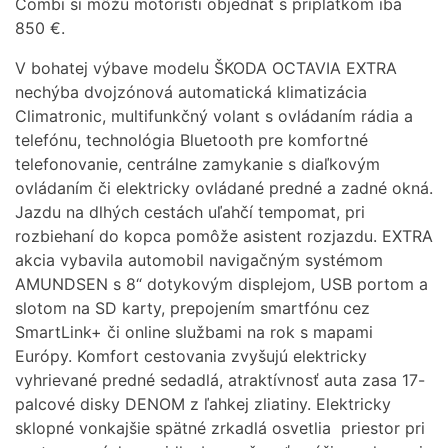
Combi si môžu motoristi objednať s príplatkom iba
850 €.
V bohatej výbave modelu ŠKODA OCTAVIA EXTRA
nechýba dvojzónová automatická klimatizácia
Climatronic, multifunkčný volant s ovládaním rádia a
telefónu, technológia Bluetooth pre komfortné
telefonovanie, centrálne zamykanie s diaľkovým
ovládaním či elektricky ovládané predné a zadné okná.
Jazdu na dlhých cestách uľahčí tempomat, pri
rozbiehaní do kopca pomôže asistent rozjazdu. EXTRA
akcia vybavila automobil navigačným systémom
AMUNDSEN s 8“ dotykovým displejom, USB portom a
slotom na SD karty, prepojením smartfónu cez
SmartLink+ či online službami na rok s mapami
Európy. Komfort cestovania zvyšujú elektricky
vyhrievané predné sedadlá, atraktívnosť auta zasa 17-
palcové disky DENOM z ľahkej zliatiny. Elektricky
sklopné vonkajšie spätné zrkadlá osvetlia priestor pri