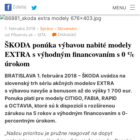
SITA Energetika
SITA Zdravotníctvo
SITA Financie
Zdieľaj
MENU
SITA Doprava
SITA Potravinárstvo
SITA Reality
SITA Školstvo
SITA Vidiek
1. februára 2018
Správy
Slovensko
Diskusia(
)
od PRservis.sk
SITA
ŠKODA ponúka výbavou nabité modely
EXTRA s výhodným financovaním s 0 %
úrokom
BRATISLAVA 1. februára 2018 – ŠKODA uvádza na
slovenský trh sériu akčných modelov EXTRA
s výbavou navyše a bonusom až do výšky 1 700 eur.
Ponuka platí pre modely CITIGO, FABIA, RAPID
a OCTAVIA, ktoré sú k dispozícii s rozšírenou
zárukou na 5 rokov a výhodným financovaním s 0-
percentným úrokom.
„Našou prioritou je pružne reagovať na dopyt