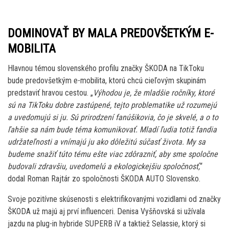
DOMINOVAŤ BY MALA PREDOVŠETKÝM E-
MOBILITA
Hlavnou témou slovenského profilu značky ŠKODA na TikToku
bude predovšetkým e-mobilita, ktorú chcú cieľovým skupinám
predstaviť hravou cestou. „
Výhodou je, že mladšie ročníky, ktoré
sú na TikToku dobre zastúpené, tejto problematike už rozumejú
a uvedomujú si ju. Sú prirodzení fanúšikovia, čo je skvelé, a o to
ľahšie sa nám bude téma komunikovať. Mladí ľudia totiž fandia
udržateľnosti a vnímajú ju ako dôležitú súčasť života. My sa
budeme snažiť túto tému ešte viac zdôrazniť, aby sme spoločne
budovali zdravšiu, uvedomelú a ekologickejšiu spoločnosť,
“
dodal Roman Rajtár zo spoločnosti ŠKODA AUTO Slovensko.
Svoje pozitívne skúsenosti s elektrifikovanými vozidlami od značky
ŠKODA už majú aj prví influenceri. Denisa Vyšňovská si užívala
jazdu na plug-in hybride SUPERB iV a taktiež Selassie, ktorý si