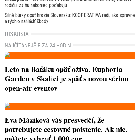
rodičia za ňu nakoniec poďakujú
Silné búrky opäť hrozia Slovensku: KOOPERATIVA radí, ako správne
a rýchlo nahlásiť škody
DISKUSIA
NAJČÍTANEJŠIE ZA 24 HODÍN
Leto na Baťáku opäť ožíva. Euphoria
Garden v Skalici je späť s novou sériou
open-air eventov
Eva Máziková vás presvedčí, že
potrebujete cestovné poistenie. Ak nie,
môžete vyhrať 1 000 eur