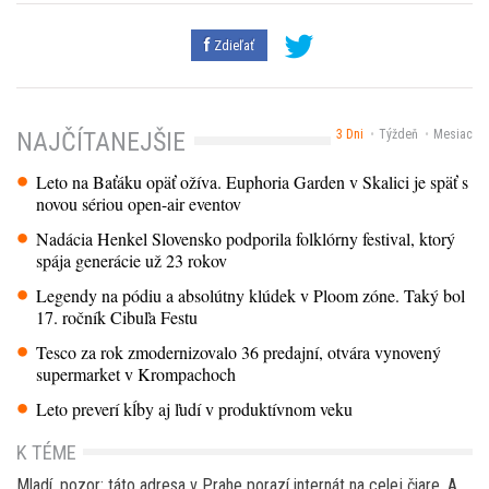
Zdieľať
3 Dni
Týždeň
Mesiac
NAJČÍTANEJŠIE
Leto na Baťáku opäť ožíva. Euphoria Garden v Skalici je späť s
novou sériou open-air eventov
Nadácia Henkel Slovensko podporila folklórny festival, ktorý
spája generácie už 23 rokov
Legendy na pódiu a absolútny klúdek v Ploom zóne. Taký bol
17. ročník Cibuľa Festu
Tesco za rok zmodernizovalo 36 predajní, otvára vynovený
supermarket v Krompachoch
Leto preverí kĺby aj ľudí v produktívnom veku
K TÉME
Mladí, pozor: táto adresa v Prahe porazí internát na celej čiare. A