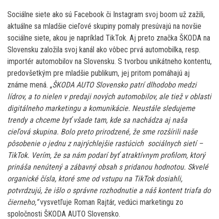
Sociálne siete ako sú Facebook či Instagram svoj boom už zažili,
aktuálne sa mladšie cieľové skupiny pomaly presúvajú na novšie
sociálne siete, akou je napríklad TikTok. Aj preto značka ŠKODA na
Slovensku založila svoj kanál ako vôbec prvá automobilka, resp.
importér automobilov na Slovensku. S tvorbou unikátneho kontentu,
predovšetkým pre mladšie publikum, jej pritom pomáhajú aj
známe mená. „
ŠKODA AUTO Slovensko patrí dlhodobo medzi
lídrov, a to nielen v predaji nových automobilov, ale tiež v oblasti
digitálneho marketingu a komunikácie. Neustále sledujeme
trendy a chceme byť všade tam, kde sa nachádza aj naša
cieľová skupina. Bolo preto prirodzené, že sme rozšírili naše
pôsobenie o jednu z najrýchlejšie rastúcich sociálnych sietí –
TikTok. Verím, že sa nám podarí byť atraktívnym profilom, ktorý
prináša nenútený a zábavný obsah s pridanou hodnotou. Skvelé
organické čísla, ktoré sme od vstupu na TikTok dosiahli,
potvrdzujú, že išlo o správne rozhodnutie a náš kontent triafa do
čierneho,“
vysvetľuje Roman Rajtár, vedúci marketingu zo
spoločnosti ŠKODA AUTO Slovensko.