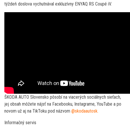
týždeň doslova vychutnával exkluzívny ENYAQ RS Coupé iV.
ŠKODA AUTO Slovensko pôsobí na viacerých sociálnych sieťach,
jej obsah môžete nájsť na Facebooku, Instagrame, YouTube a po
novom už aj na TikToku pod názvom
@skodaautosk.
Informačný servis