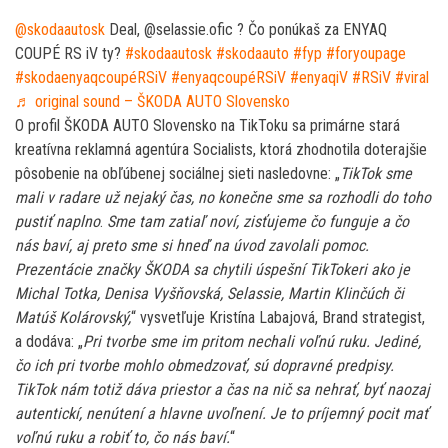
@skodaautosk
Deal, @selassie.ofic ? Čo ponúkaš za ENYAQ
COUPÉ RS iV ty?
#skodaautosk
#skodaauto
#fyp
#foryoupage
#skodaenyaqcoupéRSiV
#enyaqcoupéRSiV
#enyaqiV
#RSiV
#viral
♬ original sound – ŠKODA AUTO Slovensko
O profil ŠKODA AUTO Slovensko na TikToku sa primárne stará
kreatívna reklamná agentúra Socialists, ktorá zhodnotila doterajšie
pôsobenie na obľúbenej sociálnej sieti nasledovne: „
TikTok sme
mali v radare už nejaký čas, no konečne sme sa rozhodli do toho
pustiť naplno
.
Sme tam zatiaľ noví, zisťujeme čo funguje a čo
nás baví, aj preto sme si hneď na úvod zavolali pomoc.
Prezentácie značky ŠKODA sa chytili úspešní TikTokeri ako je
Michal Totka, Denisa Vyšňovská, Selassie, Martin Klinčúch či
Matúš Kolárovský,
“ vysvetľuje Kristína Labajová, Brand strategist,
a dodáva: „
Pri tvorbe sme im pritom nechali voľnú ruku. Jediné,
čo ich pri tvorbe mohlo obmedzovať, sú dopravné predpisy.
TikTok nám totiž dáva priestor a čas na nič sa nehrať, byť naozaj
autentickí, nenútení a hlavne uvoľnení. Je to príjemný pocit mať
voľnú ruku a robiť to, čo nás baví.
“