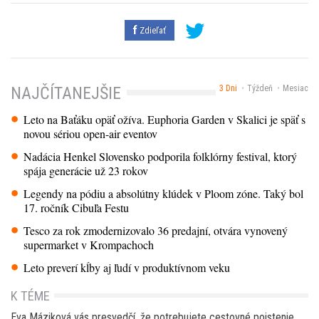
Zdieľať
3 Dni
Týždeň
Mesiac
NAJČÍTANEJŠIE
Leto na Baťáku opäť ožíva. Euphoria Garden v Skalici je späť s
novou sériou open-air eventov
Nadácia Henkel Slovensko podporila folklórny festival, ktorý
spája generácie už 23 rokov
Legendy na pódiu a absolútny klúdek v Ploom zóne. Taký bol
17. ročník Cibuľa Festu
Tesco za rok zmodernizovalo 36 predajní, otvára vynovený
supermarket v Krompachoch
Leto preverí kĺby aj ľudí v produktívnom veku
K TÉME
Eva Máziková vás presvedčí, že potrebujete cestovné poistenie.