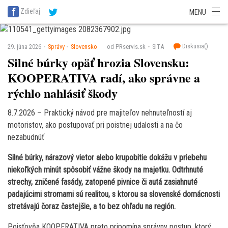
SITA Energetika
SITA Zdravotníctvo
SITA Financie
SITA Doprava
Zdieľaj
MENU
SITA Potravinárstvo
SITA Reality
SITA Školstvo
SITA Vidiek
Diskusia(
)
29. júna 2026
Správy
Slovensko
od PRservis.sk
SITA
Silné búrky opäť hrozia Slovensku:
KOOPERATIVA radí, ako správne a
rýchlo nahlásiť škody
8.7.2026 – Praktický návod pre majiteľov nehnuteľností aj
motoristov, ako postupovať pri poistnej udalosti a na čo
nezabudnúť
Silné búrky, nárazový vietor alebo krupobitie dokážu v priebehu
niekoľkých minút spôsobiť vážne škody na majetku. Odtrhnuté
strechy, zničené fasády, zatopené pivnice či autá zasiahnuté
padajúcimi stromami sú realitou, s ktorou sa slovenské domácnosti
stretávajú čoraz častejšie, a to bez ohľadu na región.
Poisťovňa KOOPERATIVA preto pripomína správny postup, ktorý