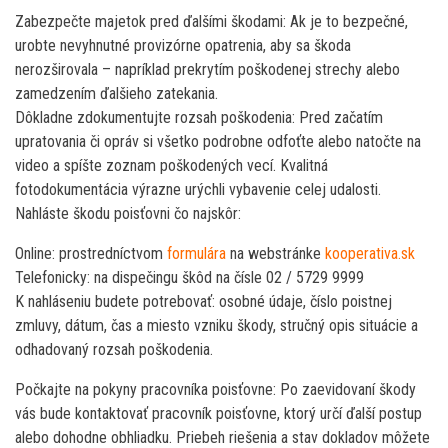
Zabezpečte majetok pred ďalšími škodami: Ak je to bezpečné,
urobte nevyhnutné provizórne opatrenia, aby sa škoda
nerozširovala – napríklad prekrytím poškodenej strechy alebo
zamedzením ďalšieho zatekania.
Dôkladne zdokumentujte rozsah poškodenia: Pred začatím
upratovania či opráv si všetko podrobne odfoťte alebo natočte na
video a spíšte zoznam poškodených vecí. Kvalitná
fotodokumentácia výrazne urýchli vybavenie celej udalosti.
Nahláste škodu poisťovni čo najskôr:
Online: prostredníctvom
formulára
na webstránke
kooperativa.sk
Telefonicky: na dispečingu škôd na čísle 02 / 5729 9999
K nahláseniu budete potrebovať: osobné údaje, číslo poistnej
zmluvy, dátum, čas a miesto vzniku škody, stručný opis situácie a
odhadovaný rozsah poškodenia.
Počkajte na pokyny pracovníka poisťovne: Po zaevidovaní škody
vás bude kontaktovať pracovník poisťovne, ktorý určí ďalší postup
alebo dohodne obhliadku. Priebeh riešenia a stav dokladov môžete