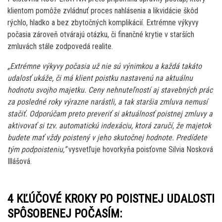
klientom pomôže zvládnuť proces nahlásenia a likvidácie škôd
rýchlo, hladko a bez zbytočných komplikácií. Extrémne výkyvy
počasia zároveň otvárajú otázku, či finančné krytie v starších
zmluvách stále zodpovedá realite.
„Extrémne výkyvy počasia už nie sú výnimkou a každá takáto
udalosť ukáže, či má klient poistku nastavenú na aktuálnu
hodnotu svojho majetku. Ceny nehnuteľností aj stavebných prác
za posledné roky výrazne narástli, a tak staršia zmluva nemusí
stačiť. Odporúčam preto preveriť si aktuálnosť poistnej zmluvy a
aktivovať si tzv. automatickú indexáciu, ktorá zaručí, že majetok
budete mať vždy poistený v jeho skutočnej hodnote. Predídete
tým podpoisteniu,”
vysvetľuje hovorkyňa poisťovne Silvia Nosková
Illášová.
4 KĽÚČOVÉ KROKY PO POISTNEJ UDALOSTI
SPÔSOBENEJ POČASÍM: