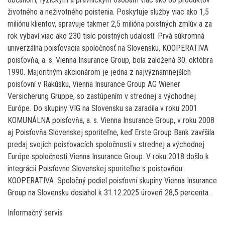
životného a neživotného poistenia. Poskytuje služby viac ako 1,5
miliónu klientov, spravuje takmer 2,5 milióna poistných zmlúv a za
rok vybaví viac ako 230 tisíc poistných udalostí. Prvá súkromná
univerzálna poisťovacia spoločnosť na Slovensku, KOOPERATIVA
poisťovňa, a. s. Vienna Insurance Group, bola založená 30. októbra
1990. Majoritným akcionárom je jedna z najvýznamnejších
poisťovní v Rakúsku, Vienna Insurance Group AG Wiener
Versicherung Gruppe, so zastúpením v strednej a východnej
Európe. Do skupiny VIG na Slovensku sa zaradila v roku 2001
KOMUNÁLNA poisťovňa, a. s. Vienna Insurance Group, v roku 2008
aj Poisťovňa Slovenskej sporiteľne, keď Erste Group Bank zavŕšila
predaj svojich poisťovacích spoločností v strednej a východnej
Európe spoločnosti Vienna Insurance Group. V roku 2018 došlo k
integrácii Poisťovne Slovenskej sporiteľne s poisťovňou
KOOPERATIVA. Spoločný podiel poisťovní skupiny Vienna Insurance
Group na Slovensku dosiahol k 31.12.2025 úroveň 28,5 percenta.
Informačný servis