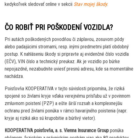
kedykoľvek sledovať online v sekcii
Stav mojej škody
.
ČO ROBIŤ PRI POŠKODENÍ VOZIDLA?
Pri autách poškodených povodňou či záplavou, zosuvom pôdy
alebo padajúcimi stromami, resp. inými predmetmi platí obdobný
postup. K nahláseniu škody si pripravte aj evidenčné číslo vozidla
(EČV), VIN číslo a technický preukaz. Ak je vozidlo po búrke
nepojazdné, nezabudnite uviesť presnú adresu, kde sa momentálne
nachádza.
Poisťovňa KOOPERATIVA v tejto súvislosti pripomína, že riziká
spojené so živlami kryje vďaka verejnému prísľubu už v povinnom
zmluvnom poistení (PZP) a ešte širší rozsah a komplexnejšiu
ochranu pred živlami ponúka v rámci havarijného poistenia (napr.
kryje aj riziká ako sú krupobitie a búrlivý vietor).
KOOPERATIVA poisťovňa, a. s. Vienna Insurance Group
ponúka
občanom, fyzickým a právnickým osobám viac ako 80 produktov