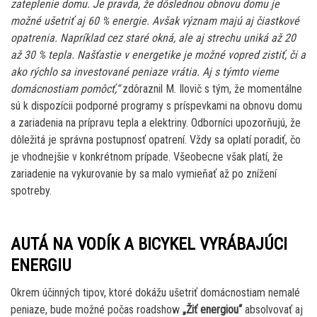
zateplenie domu. Je pravda, že dôslednou obnovu domu je
možné ušetriť aj 60 % energie. Avšak význam majú aj čiastkové
opatrenia. Napríklad cez staré okná, ale aj strechu uniká až 20
až 30 % tepla. Našťastie v energetike je možné vopred zistiť, či a
ako rýchlo sa investované peniaze vrátia. Aj s týmto vieme
domácnostiam pomôcť,“
zdôraznil M. Ilovič s tým, že momentálne
sú k dispozícii podporné programy s príspevkami na obnovu domu
a zariadenia na prípravu tepla a elektriny. Odborníci upozorňujú, že
dôležitá je správna postupnosť opatrení. Vždy sa oplatí poradiť, čo
je vhodnejšie v konkrétnom prípade. Všeobecne však platí, že
zariadenie na vykurovanie by sa malo vymieňať až po znížení
spotreby.
AUTÁ NA VODÍK A BICYKEL VYRÁBAJÚCI
ENERGIU
Okrem účinných tipov, ktoré dokážu ušetriť domácnostiam nemalé
peniaze, bude možné počas roadshow
„Žiť energiou“
absolvovať aj