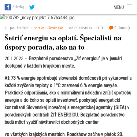
SITA Energetika
SITA Zdravotníctvo
SITA Financie
SITA Doprava
Zdieľaj
MENU
SITA Potravinárstvo
SITA Reality
SITA Školstvo
SITA Vidiek
Diskusia(
)
20. januára 2023
Správy
Slovensko
od PRservis.sk
SITA
Šetriť energiu sa oplatí. Špecialisti na
úspory poradia, ako na to
20.1.2023 –
Bezplatné poradenstvo „Žiť energiou“ je v januári
dostupné v každom krajskom meste.
Až 73 % energie spotrebujú slovenské domácnosti pri vykurovaní a
každé zvýšenie teploty o 1°C znamená 6 % energie navyše.
Praktické odporúčania, ako s minimálnymi nákladmi znížiť spotrebu
energie a do čoho sa oplatí investovať, poskytujú energetickí
konzultanti Slovenskej inovačnej a energetickej agentúry (SIEA) v
poradenských centrách ŽIŤ ENERGIOU. Bezplatné poradenstvo
budú môcť využiť návštevníci obchodných centier
vo všetkých krajských mestách. Roadshow začína v piatok 20.