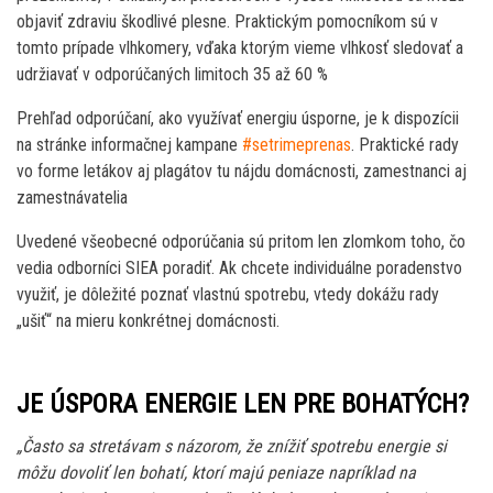
objaviť zdraviu škodlivé plesne. Praktickým pomocníkom sú v
tomto prípade vlhkomery, vďaka ktorým vieme vlhkosť sledovať a
udržiavať v odporúčaných limitoch 35 až 60 %
Prehľad odporúčaní, ako využívať energiu úsporne, je k dispozícii
na stránke informačnej kampane
#setrimeprenas
. Praktické rady
vo forme letákov aj plagátov tu nájdu domácnosti, zamestnanci aj
zamestnávatelia
Uvedené všeobecné odporúčania sú pritom len zlomkom toho, čo
vedia odborníci SIEA poradiť. Ak chcete individuálne poradenstvo
využiť, je dôležité poznať vlastnú spotrebu, vtedy dokážu rady
„ušiť“ na mieru konkrétnej domácnosti.
JE ÚSPORA ENERGIE LEN PRE BOHATÝCH?
„Často sa stretávam s názorom, že znížiť spotrebu energie si
môžu dovoliť len bohatí, ktorí majú peniaze napríklad na