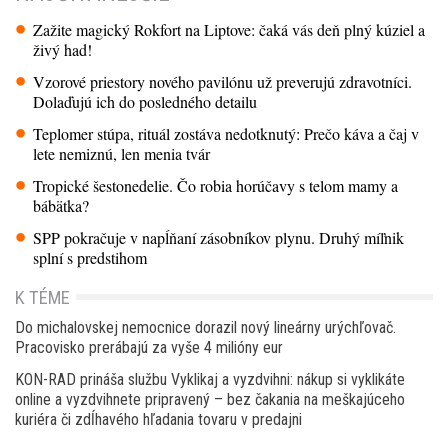
Zažite magický Rokfort na Liptove: čaká vás deň plný kúziel a
živý had!
Vzorové priestory nového pavilónu už preverujú zdravotníci.
Dolaďujú ich do posledného detailu
Teplomer stúpa, rituál zostáva nedotknutý: Prečo káva a čaj v
lete nemiznú, len menia tvár
Tropické šestonedelie. Čo robia horúčavy s telom mamy a
bábätka?
SPP pokračuje v napĺňaní zásobníkov plynu. Druhý míľnik
splní s predstihom
K TÉME
Do michalovskej nemocnice dorazil nový lineárny urýchľovač.
Pracovisko prerábajú za vyše 4 milióny eur
KON-RAD prináša službu Vyklikaj a vyzdvihni: nákup si vyklikáte
online a vyzdvihnete pripravený – bez čakania na meškajúceho
kuriéra či zdĺhavého hľadania tovaru v predajni