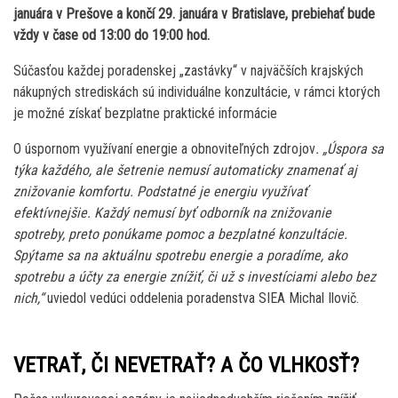
januára v Prešove a končí 29. januára v Bratislave, prebiehať bude
vždy v čase od 13:00 do 19:00 hod.
Súčasťou každej poradenskej „zastávky“ v najväčších krajských
nákupných strediskách sú individuálne konzultácie, v rámci ktorých
je možné získať bezplatne praktické informácie
O úspornom využívaní energie a obnoviteľných zdrojov
. „Úspora sa
týka každého, ale šetrenie nemusí automaticky znamenať aj
znižovanie komfortu. Podstatné je energiu využívať
efektívnejšie. Každý nemusí byť odborník na znižovanie
spotreby, preto ponúkame pomoc a bezplatné konzultácie.
Spýtame sa na aktuálnu spotrebu energie a poradíme, ako
spotrebu a účty za energie znížiť, či už s investíciami alebo bez
nich,“
uviedol vedúci oddelenia poradenstva SIEA Michal Ilovič.
VETRAŤ, ČI NEVETRAŤ? A ČO VLHKOSŤ?