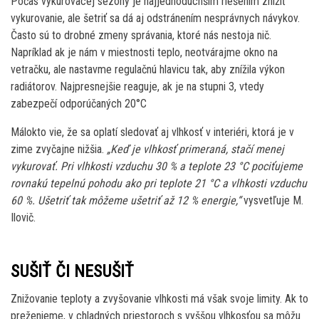
Počas vykurovacej sezóny je najjednoduchším riešením znížiť
vykurovanie, ale šetriť sa dá aj odstránením nesprávnych návykov.
Často sú to drobné zmeny správania, ktoré nás nestoja nič.
Napríklad ak je nám v miestnosti teplo, neotvárajme okno na
vetračku, ale nastavme regulačnú hlavicu tak, aby znížila výkon
radiátorov. Najpresnejšie reaguje, ak je na stupni 3, vtedy
zabezpečí odporúčaných 20°C
Málokto vie, že sa oplatí sledovať aj vlhkosť v interiéri, ktorá je v
zime zvyčajne nižšia.
„Keď je vlhkosť primeraná, stačí menej
vykurovať. Pri vlhkosti vzduchu 30 % a teplote 23 °C pociťujeme
rovnakú tepelnú pohodu ako pri teplote 21 °C a vlhkosti vzduchu
60 %. Ušetriť tak môžeme ušetriť až 12 % energie,“
vysvetľuje M.
Ilovič.
SUŠIŤ ČI NESUŠIŤ
Znižovanie teploty a zvyšovanie vlhkosti má však svoje limity. Ak to
preženieme, v chladných priestoroch s vyššou vlhkosťou sa môžu