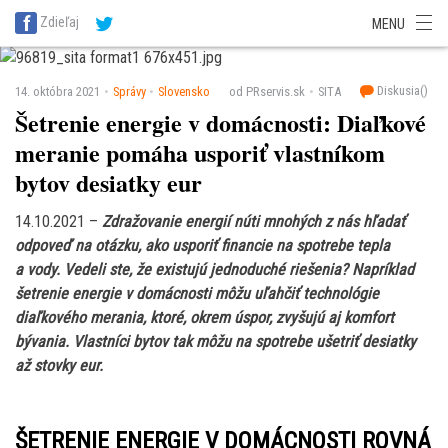
SITA Energetika
SITA Zdravotníctvo
SITA Financie
SITA Doprava
Zdieľaj
MENU
SITA Potravinárstvo
SITA Reality
SITA Školstvo
SITA Vidiek
Diskusia(
)
14. októbra 2021
Správy
Slovensko
od PRservis.sk
SITA
Šetrenie energie v domácnosti: Diaľkové
meranie pomáha usporiť vlastníkom
bytov desiatky eur
14.10.2021 –
Zdražovanie energií núti mnohých z nás hľadať
odpoveď na otázku, ako usporiť financie na spotrebe tepla
a vody. Vedeli ste, že existujú jednoduché riešenia? Napríklad
šetrenie energie v domácnosti môžu uľahčiť technológie
diaľkového merania, ktoré, okrem úspor, zvyšujú aj komfort
bývania. Vlastníci bytov tak môžu na spotrebe ušetriť desiatky
až stovky eur.
ŠETRENIE ENERGIE V DOMÁCNOSTI ROVNÁ