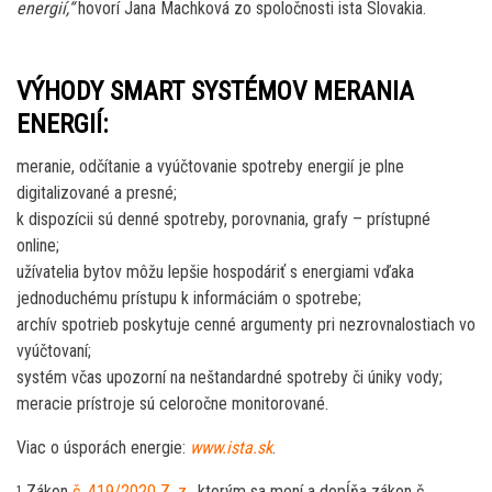
energií,“
hovorí Jana Machková zo spoločnosti ista Slovakia.
VÝHODY SMART SYSTÉMOV MERANIA
ENERGIÍ:
meranie, odčítanie a vyúčtovanie spotreby energií je plne
digitalizované a presné;
k dispozícii sú denné spotreby, porovnania, grafy – prístupné
online;
užívatelia bytov môžu lepšie hospodáriť s energiami vďaka
jednoduchému prístupu k informáciám o spotrebe;
archív spotrieb poskytuje cenné argumenty pri nezrovnalostiach vo
vyúčtovaní;
systém včas upozorní na neštandardné spotreby či úniky vody;
meracie prístroje sú celoročne monitorované.
Viac o úsporách energie:
www.ista.sk
.
¹ Zákon
č. 419/2020 Z. z
., ktorým sa mení a dopĺňa zákon č.