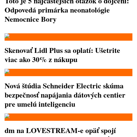
Toto je 5 najčastejších otázok o dojčení:
Odpovedá primárka neonatológie
Nemocnice Bory
Skenovať Lidl Plus sa oplatí: Ušetrite
viac ako 30% z nákupu
Nová štúdia Schneider Electric skúma
bezpečnosť napájania dátových centier
pre umelú inteligenciu
dm na LOVESTREAM-e opäť spojí