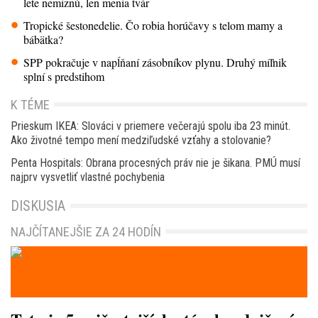
lete nemiznú, len menia tvár
Tropické šestonedelie. Čo robia horúčavy s telom mamy a
bábätka?
SPP pokračuje v napĺňaní zásobníkov plynu. Druhý míľnik
splní s predstihom
K TÉME
Prieskum IKEA: Slováci v priemere večerajú spolu iba 23 minút.
Ako životné tempo mení medziľudské vzťahy a stolovanie?
Penta Hospitals: Obrana procesných práv nie je šikana. PMÚ musí
najprv vysvetliť vlastné pochybenia
DISKUSIA
NAJČÍTANEJŠIE ZA 24 HODÍN