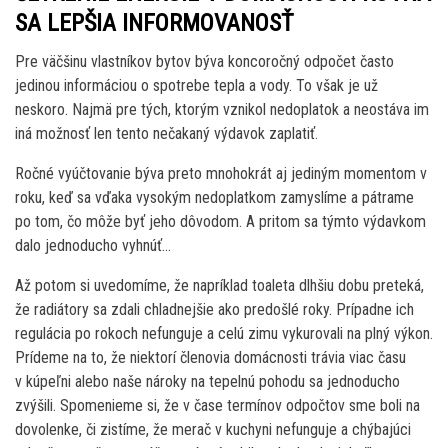
SA LEPŠIA INFORMOVANOSŤ
Pre väčšinu vlastníkov bytov býva koncoročný odpočet často
jedinou informáciou o spotrebe tepla a vody. To však je už
neskoro. Najmä pre tých, ktorým vznikol nedoplatok a neostáva im
iná možnosť len tento nečakaný výdavok zaplatiť.
Ročné vyúčtovanie býva preto mnohokrát aj jediným momentom v
roku, keď sa vďaka vysokým nedoplatkom zamyslíme a pátrame
po tom, čo môže byť jeho dôvodom. A pritom sa týmto výdavkom
dalo jednoducho vyhnúť…
Až potom si uvedomíme, že napríklad toaleta dlhšiu dobu preteká,
že radiátory sa zdali chladnejšie ako predošlé roky. Prípadne ich
regulácia po rokoch nefunguje a celú zimu vykurovali na plný výkon.
Prídeme na to, že niektorí členovia domácnosti trávia viac času
v kúpeľni alebo naše nároky na tepelnú pohodu sa jednoducho
zvýšili. Spomenieme si, že v čase termínov odpočtov sme boli na
dovolenke, či zistíme, že merač v kuchyni nefunguje a chýbajúci