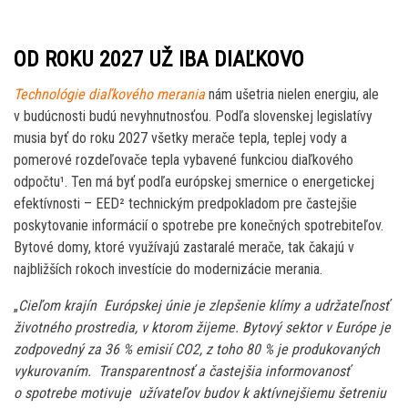
OD ROKU 2027 UŽ IBA DIAĽKOVO
Technológie diaľkového merania
nám ušetria nielen energiu, ale
v budúcnosti budú nevyhnutnosťou. Podľa slovenskej legislatívy
musia byť do roku 2027 všetky merače tepla, teplej vody a
pomerové rozdeľovače tepla vybavené funkciou diaľkového
odpočtu¹. Ten má byť podľa európskej smernice o energetickej
efektívnosti – EED² technickým predpokladom pre častejšie
poskytovanie informácií o spotrebe pre konečných spotrebiteľov.
Bytové domy, ktoré využívajú zastaralé merače, tak čakajú v
najbližších rokoch investície do modernizácie merania.
„
Cieľom krajín Európskej únie je zlepšenie klímy a udržateľnosť
životného prostredia, v ktorom žijeme. Bytový sektor v Európe je
zodpovedný za 36 % emisií CO2­­, z toho 80 % je produkovaných
vykurovaním. Transparentnosť a častejšia informovanosť
o spotrebe motivuje užívateľov budov k aktívnejšiemu šetreniu