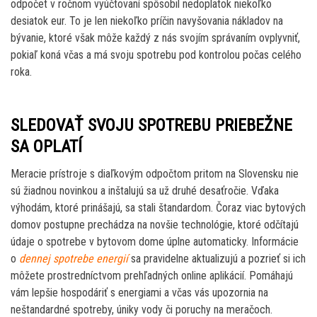
odpočet v ročnom vyúčtovaní spôsobil nedoplatok niekoľko
desiatok eur. To je len niekoľko príčin navyšovania nákladov na
bývanie, ktoré však môže každý z nás svojím správaním ovplyvniť,
pokiaľ koná včas a má svoju spotrebu pod kontrolou počas celého
roka.
SLEDOVAŤ SVOJU SPOTREBU PRIEBEŽNE
SA OPLATÍ
Meracie prístroje s diaľkovým odpočtom pritom na Slovensku nie
sú žiadnou novinkou a inštalujú sa už druhé desaťročie. Vďaka
výhodám, ktoré prinášajú, sa stali štandardom. Čoraz viac bytových
domov postupne prechádza na novšie technológie, ktoré odčítajú
údaje o spotrebe v bytovom dome úplne automaticky. Informácie
o
dennej spotrebe energií
sa pravidelne aktualizujú a pozrieť si ich
môžete prostredníctvom prehľadných online aplikácií. Pomáhajú
vám lepšie hospodáriť s energiami a včas vás upozornia na
neštandardné spotreby, úniky vody či poruchy na meračoch.