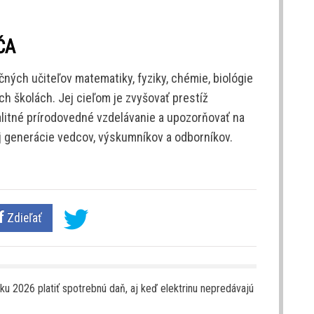
ČA
ných učiteľov matematiky, fyziky, chémie, biológie
ch školách. Jej cieľom je zvyšovať prestíž
alitné prírodovedné vzdelávanie a upozorňovať na
 generácie vedcov, výskumníkov a odborníkov.
Zdieľať
oku 2026 platiť spotrebnú daň, aj keď elektrinu nepredávajú