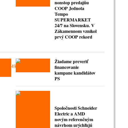
nonstop predajňu
COOP Jednota
Tempo
SUPERMARKET
24/7 na Slovensku. V
Zákamennom vznikol
prvý COOP rekord
Žiadame preveriť
financovanie
kampane kandidátov
PS
Spoločnosti Schneider
Electric a AMD
novým referenčným
návrhom urýchľujú