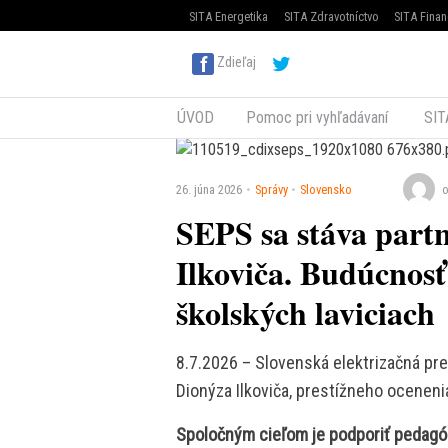
SITA Energetika
SITA Zdravotníctvo
SITA Finan
Zdieľaj
ÚVOD
Pomoc pri vyhľadávaní
SIT
26. júna 2026
Správy
Slovensko
o
SEPS sa stáva par
Ilkoviča. Budúcnosť
školských laviciach
8.7.2026 – Slovenská elektrizačná p
Dionýza Ilkoviča, prestížneho oceneni
Spoločným cieľom je podporiť pedagóg