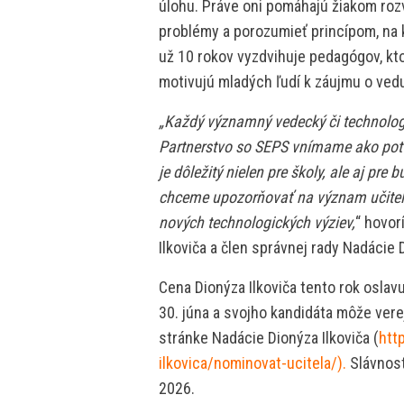
úlohu. Práve oni pomáhajú žiakom rozv
problémy a porozumieť princípom, na k
už 10 rokov vyzdvihuje pedagógov, kt
motivujú mladých ľudí k záujmu o vedu
„Každý významný vedecký či technolog
Partnerstvo so SEPS vnímame ako potv
je dôležitý nielen pre školy, ale aj pr
chceme upozorňovať na význam učiteľov
nových technologických výziev,
“ hovor
Ilkoviča a člen správnej rady Nadácie D
Cena Dionýza Ilkoviča tento rok oslavu
30. júna a svojho kandidáta môže vere
stránke Nadácie Dionýza Ilkoviča (
htt
ilkovica/nominovat-ucitela/).
Slávnost
2026.