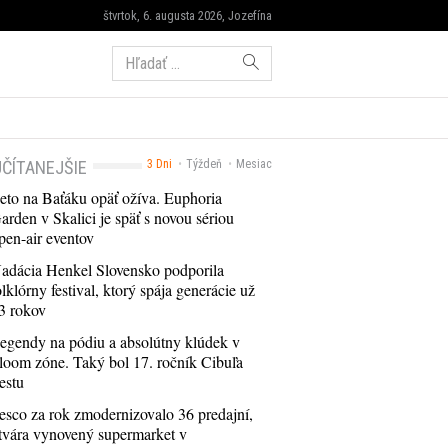
štvrtok, 6. augusta 2026, Jozefína
Hľadať:
ČÍTANEJŠIE
3 Dni
Týždeň
Mesiac
eto na Baťáku opäť ožíva. Euphoria
arden v Skalici je späť s novou sériou
pen-air eventov
adácia Henkel Slovensko podporila
olklórny festival, ktorý spája generácie už
3 rokov
egendy na pódiu a absolútny klúdek v
loom zóne. Taký bol 17. ročník Cibuľa
estu
esco za rok zmodernizovalo 36 predajní,
tvára vynovený supermarket v