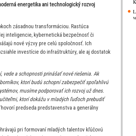
K
 moderná energetika ani technologický rozvoj
L
v
okoch zásadnou transformáciou. Rastúca
melej inteligencie, kybernetická bezpečnosť či
nášajú nové výzvy pre celú spoločnosť. Ich
zsiahle investície do infraštruktúry, ale aj dostatok
, vede a schopnosti prinášať nové riešenia. Ak
orníkov, ktorí budú schopní zabezpečiť spoľahlivú
ystémov, musíme podporovať ich rozvoj už dnes.
učiteľmi, ktorí dokážu v mladých ľuďoch prebudiť
hovorí predseda predstavenstva a generálny
hrávajú pri formovaní mladých talentov kľúčovú