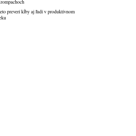
rompachoch
eto preverí kĺby aj ľudí v produktívnom
eku