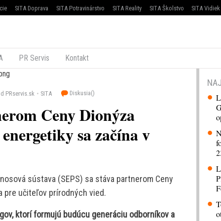
cie
SITA Doprava
SITA Potravinárstvo
SITA Reality
SITA Školstvo
SITA Vidiek
A
PR Servis
Kontakt
NAJ
Diskusia(
)
d PRservis.sk
SITA
L
G
tnerom Ceny Dionýza
o
 energetiky sa začína v
N
f
2
L
P
renosová sústava (SEPS) sa stáva partnerom Ceny
F
a pre učiteľov prírodných vied.
T
o
ov, ktorí formujú budúcu generáciu odborníkov a