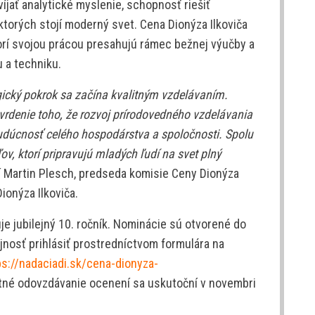
íjať analytické myslenie, schopnosť riešiť
torých stojí moderný svet. Cena Dionýza Ilkoviča
orí svojou prácou presahujú rámec bežnej výučby a
 a techniku.
ický pokrok sa začína kvalitným vzdelávaním.
rdenie toho, že rozvoj prírodovedného vzdelávania
e budúcnosť celého hospodárstva a spoločnosti. Spolu
, ktorí pripravujú mladých ľudí na svet plný
í Martin Plesch, predseda komisie Ceny Dionýza
ionýza Ilkoviča.
je jubilejný 10. ročník. Nominácie sú otvorené do
jnosť prihlásiť prostredníctvom formulára na
ps://nadaciadi.sk/cena-dionyza-
né odovzdávanie ocenení sa uskutoční v novembri