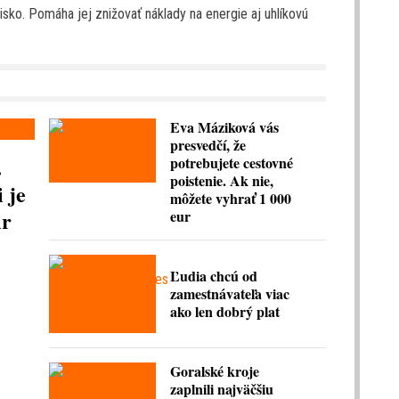
ko. Pomáha jej znižovať náklady na energie aj uhlíkovú
Eva Máziková vás
presvedčí, že
.
potrebujete cestovné
poistenie. Ak nie,
 je
môžete vyhrať 1 000
ir
eur
Ľudia chcú od
zamestnávateľa viac
ako len dobrý plat
Goralské kroje
zaplnili najväčšiu