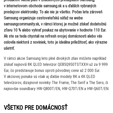
v internetovom obchode samsung.sk a u ďalších vybraných
predajcov elektroniky. To ale nie je všetko. Počas leta zároveň
Samsung organizuje cestovateľskú súťaž na webe
samsungcommunity.sk, v rámci ktorej je možné získať dodatočnú
zľavu 10 % alebo vyhrať poukaz na ubytovanie v hodnote 110 Eur.
Ak ste sa teda chystali na refresh svojej domácnosti alebo vás
oslovila niektorá z noviniek, toto je ideálna príležitosť, ako výrazne
ušetriť.
V rámci akcie Samsung leto plné divokých zliav môžete napríklad
získať najnovší 8K QLED televízor QE85Q950TSTXXH už za 9 999
Eur, čo predstavuje bonus oproti pôvodnej cene až 2 000 Eur.
V akciovej ponuke sú však aj ďalšie modely 8K a 4K QLED
televízorov, dizajnové novinky The Frame, The Serif a The Sero, či
najnovšie soundbary HW-Q800T/EN, HW-Q70T/EN a HW-Q60T/EN.
VŠETKO PRE DOMÁCNOSŤ