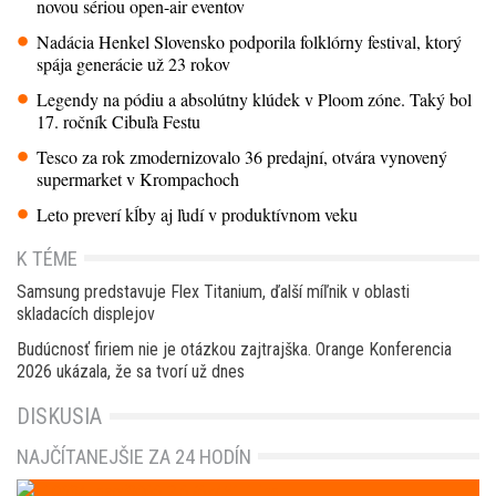
novou sériou open-air eventov
Nadácia Henkel Slovensko podporila folklórny festival, ktorý
spája generácie už 23 rokov
Legendy na pódiu a absolútny klúdek v Ploom zóne. Taký bol
17. ročník Cibuľa Festu
Tesco za rok zmodernizovalo 36 predajní, otvára vynovený
supermarket v Krompachoch
Leto preverí kĺby aj ľudí v produktívnom veku
K TÉME
Samsung predstavuje Flex Titanium, ďalší míľnik v oblasti
skladacích displejov
Budúcnosť firiem nie je otázkou zajtrajška. Orange Konferencia
2026 ukázala, že sa tvorí už dnes
DISKUSIA
NAJČÍTANEJŠIE ZA 24 HODÍN