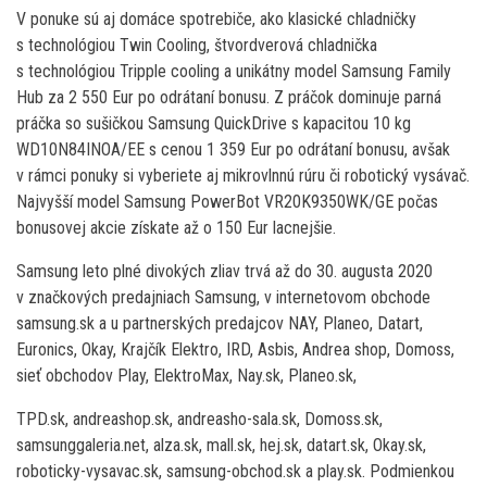
V ponuke sú aj domáce spotrebiče, ako klasické chladničky
s technológiou Twin Cooling, štvordverová chladnička
s technológiou Tripple cooling a unikátny model Samsung Family
Hub za 2 550 Eur po odrátaní bonusu. Z práčok dominuje parná
práčka so sušičkou Samsung QuickDrive s kapacitou 10 kg
WD10N84INOA/EE s cenou 1 359 Eur po odrátaní bonusu, avšak
v rámci ponuky si vyberiete aj mikrovlnnú rúru či robotický vysávač.
Najvyšší model Samsung PowerBot VR20K9350WK/GE počas
bonusovej akcie získate až o 150 Eur lacnejšie.
Samsung leto plné divokých zliav trvá až do 30. augusta 2020
v značkových predajniach Samsung, v internetovom obchode
samsung.sk a u partnerských predajcov NAY, Planeo, Datart,
Euronics, Okay, Krajčík Elektro, IRD, Asbis, Andrea shop, Domoss,
sieť obchodov Play, ElektroMax, Nay.sk, Planeo.sk,
TPD.sk, andreashop.sk, andreasho-sala.sk, Domoss.sk,
samsunggaleria.net, alza.sk, mall.sk, hej.sk, datart.sk, Okay.sk,
roboticky-vysavac.sk, samsung-obchod.sk a play.sk. Podmienkou