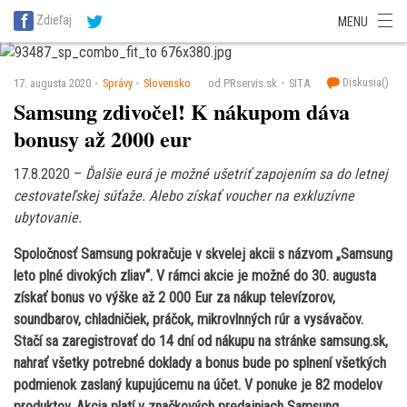
SITA Energetika
SITA Zdravotníctvo
SITA Financie
SITA Doprava
Zdieľaj
MENU
SITA Potravinárstvo
SITA Reality
SITA Školstvo
SITA Vidiek
Diskusia(
)
17. augusta 2020
Správy
Slovensko
od PRservis.sk
SITA
Samsung zdivočel! K nákupom dáva
bonusy až 2000 eur
17.8.2020 –
Ďalšie eurá je možné ušetriť zapojením sa do letnej
cestovateľskej súťaže. Alebo získať voucher na exkluzívne
ubytovanie.
Spoločnosť Samsung pokračuje v skvelej akcii s názvom „Samsung
leto plné divokých zliav“. V rámci akcie je možné do 30. augusta
získať bonus vo výške až 2 000 Eur za nákup televízorov,
soundbarov, chladničiek, práčok, mikrovlnných rúr a vysávačov.
Stačí sa zaregistrovať do 14 dní od nákupu na stránke samsung.sk,
nahrať všetky potrebné doklady a bonus bude po splnení všetkých
podmienok zaslaný kupujúcemu na účet. V ponuke je 82 modelov
produktov. Akcia platí v značkových predajniach Samsung,