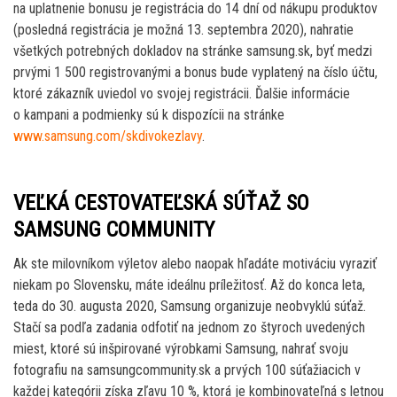
na uplatnenie bonusu je registrácia do 14 dní od nákupu produktov
(posledná registrácia je možná 13. septembra 2020), nahratie
všetkých potrebných dokladov na stránke samsung.sk, byť medzi
prvými 1 500 registrovanými a bonus bude vyplatený na číslo účtu,
ktoré zákazník uviedol vo svojej registrácii. Ďalšie informácie
o kampani a podmienky sú k dispozícii na stránke
www.samsung.com/skdivokezlavy
.
VEĽKÁ CESTOVATEĽSKÁ SÚŤAŽ SO
SAMSUNG COMMUNITY
Ak ste milovníkom výletov alebo naopak hľadáte motiváciu vyraziť
niekam po Slovensku, máte ideálnu príležitosť. Až do konca leta,
teda do 30. augusta 2020, Samsung organizuje neobvyklú súťaž.
Stačí sa podľa zadania odfotiť na jednom zo štyroch uvedených
miest, ktoré sú inšpirované výrobkami Samsung, nahrať svoju
fotografiu na samsungcommunity.sk a prvých 100 súťažiacich v
každej kategórii získa zľavu 10 %, ktorá je kombinovateľná s letnou