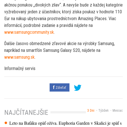
akčnou ponukou „divokých zliav“. A navyše bude z každej kategórie
vyžrebovaný jeden z účastníkov, ktorý získa poukaz v hodnote 110
Eur na nákup ubytovania prostredníctvom Amazing Places. Viac
informácií, podrobné zadanie a pravidlá nájdete na
www.samsungcommunity.sk
.
Ďalšie časovo obmedzené zľavové akcie na výrobky Samsung,
napríklad na smartfón Samsung Galaxy S20, nájdete na
www.samsung.sk
.
Informačný servis
Zdieľať
3 Dni
Týždeň
Mesiac
NAJČÍTANEJŠIE
Leto na Baťáku opäť ožíva. Euphoria Garden v Skalici je späť s