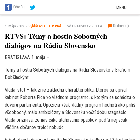
SITA Energetika
SITA Zdravotníctvo
SITA Financie
SITA Doprava
Zdieľaj
MENU
SITA Potravinárstvo
SITA Reality
SITA Školstvo
SITA Vidiek
Diskusia(
)
4. mája 2012
Vyhlásenia
Ostatné
od PRservis.sk
SITA
RTVS: Témy a hostia Sobotných
dialógov na Rádiu Slovensko
BRATISLAVA 4. mája –
Témy a hostia Sobotných dialógov na Rádiu Slovensko s Braňom
Dobšinským:
Vláda istôt – tak znie základná charakteristika, ktorou sa opísal
kabinet Roberta Fica vo vládnom programe, s ktorým sa uchádza o
dôveru parlamentu. Opozícia však vládny program hodnotí ako príliš
všeobecný, málo ambiciózny a Slovensku veští dobu stagnácie.
Vláda priznáva, že nás čaká uťahovanie opaskov, podľa nej však
väčšina občanov trpieť nebude.
V Sobotných dialógoch na Rádiu Slovensko krátko po 12-tej hodine