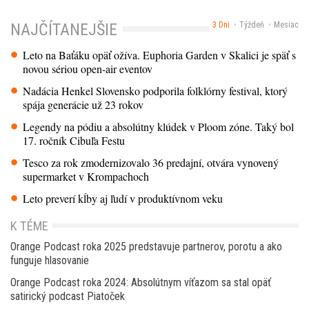
3 Dni
Týždeň
Mesiac
NAJČÍTANEJŠIE
Leto na Baťáku opäť ožíva. Euphoria Garden v Skalici je späť s
novou sériou open-air eventov
Nadácia Henkel Slovensko podporila folklórny festival, ktorý
spája generácie už 23 rokov
Legendy na pódiu a absolútny klúdek v Ploom zóne. Taký bol
17. ročník Cibuľa Festu
Tesco za rok zmodernizovalo 36 predajní, otvára vynovený
supermarket v Krompachoch
Leto preverí kĺby aj ľudí v produktívnom veku
K TÉME
Orange Podcast roka 2025 predstavuje partnerov, porotu a ako
funguje hlasovanie
Orange Podcast roka 2024: Absolútnym víťazom sa stal opäť
satirický podcast Piatoček