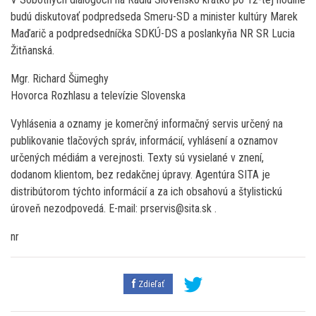
budú diskutovať podpredseda Smeru-SD a minister kultúry Marek
Maďarič a podpredsedníčka SDKÚ-DS a poslankyňa NR SR Lucia
Žitňanská.
Mgr. Richard Šümeghy
Hovorca Rozhlasu a televízie Slovenska
Vyhlásenia a oznamy je komerčný informačný servis určený na
publikovanie tlačových správ, informácií, vyhlásení a oznamov
určených médiám a verejnosti. Texty sú vysielané v znení,
dodanom klientom, bez redakčnej úpravy. Agentúra SITA je
distribútorom týchto informácií a za ich obsahovú a štylistickú
úroveň nezodpovedá. E-mail: prservis@sita.sk .
nr
Zdieľať