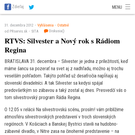
SITA Energetika
SITA Zdravotníctvo
SITA Financie
SITA Doprava
Zdieľaj
MENU
SITA Potravinárstvo
SITA Reality
SITA Školstvo
SITA Vidiek
31. decembra 2012
Vyhlásenia
Ostatné
Diskusia(
)
od PRservis.sk
SITA
RTVS: Silvester a Nový rok s Rádiom
Regina
BRATISLAVA 31. decembra – Silvester je jedna z príležitostí, keď
máme šancu sa pozerať na svet aj z nadhľadu, možno aj trochu
veselším pohľadom. Takýto pohľad už desaťročia napĺňajú aj
slovenskí divadelníci. A tak Silvester sa kedysi spájal
predovšetkým so zábavou a taký zostal aj dnes. Presvedčí vás o
tom silvestrovský program Rádia Regina.
O 12.05 v relácii Na silvestrovskú scénu, prosím! vám priblížime
atmosféru silvestrovských predstavení v troch slovenských
regiónoch. V Košiciach a Banskej Bystrici stavili na hudobno-
zábavné divadlo, v Nitre zasa na činoherné predstavenie – na