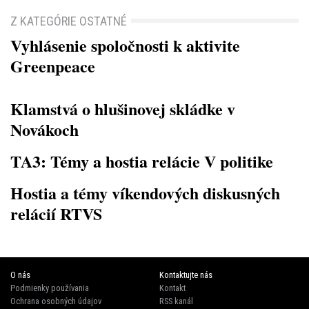
Z KATEGÓRIE OSTATNÉ
Vyhlásenie spoločnosti k aktivite
Greenpeace
Klamstvá o hlušinovej skládke v
Novákoch
TA3: Témy a hostia relácie V politike
Hostia a témy víkendových diskusných
relácií RTVS
O nás
Kontaktujte nás
Podmienky používania
Kontakt
Ochrana osobných údajov
RSS kanál