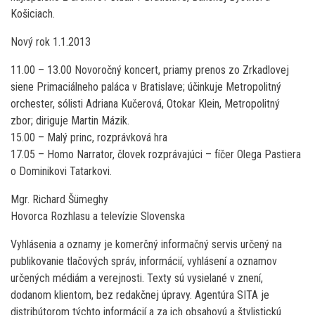
Košiciach.
Nový rok 1.1.2013
11.00 – 13.00 Novoročný koncert, priamy prenos zo Zrkadlovej
siene Primaciálneho paláca v Bratislave; účinkuje Metropolitný
orchester, sólisti Adriana Kučerová, Otokar Klein, Metropolitný
zbor; diriguje Martin Mázik.
15.00 – Malý princ, rozprávková hra
17.05 – Homo Narrator, človek rozprávajúci – fíčer Olega Pastiera
o Dominikovi Tatarkovi.
Mgr. Richard Šümeghy
Hovorca Rozhlasu a televízie Slovenska
Vyhlásenia a oznamy je komerčný informačný servis určený na
publikovanie tlačových správ, informácií, vyhlásení a oznamov
určených médiám a verejnosti. Texty sú vysielané v znení,
dodanom klientom, bez redakčnej úpravy. Agentúra SITA je
distribútorom týchto informácií a za ich obsahovú a štylistickú