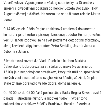
Veselú vdovu. Vypočujeme si však aj spomienky na Silvestre v
spojení s divadelnými doskami od hercov Jozefa Dóczyho, Hildy
Augustovičovej a ďalších. Na stretnutie sa teší autor relácie Martin
Jurčo.
O 14.05 vysiela Rádio Regina rozhlasový umelecký dokument o
humore a jeho tvorbe v písanej i kreslenej podobe Humor je vážna
vec. S Hanou Rodovou sa na svet pozrieme cez optiku aforizmov,
ale aj kreslené vtipy humoristov Petra Sedláka, Jozefa Jurka a
Ľubomíra Juhása.
Silvestrovská rozprávka Vlada Puchalu s hudbou Mariána
Čekovského Dobrodružstvá strašiaka do maku (vysielame od
15.00) je o nespokojnom strašiakovi, ktorý tak túžil po spoznávaní
nových vecí a nájdení toho svojho kúska šťastia, až zistil, že platí
staré známe porekadlo všade dobre, doma najlepšie.
Od 20.00 až do 05.00 čaká poslucháčov Rádia Regina Silvestrovská
paráda – striedanie humoru a ľudovej hudby – výber toho
najlepšieho z archívov štúdií v Bratislave, Banskej Bystrici a