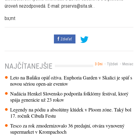
úroveň nezodpovedá. E-mail: prservis@sita.sk .
bx;mt
Zdieľať
3 Dni
Týždeň
Mesiac
NAJČÍTANEJŠIE
Leto na Baťáku opäť ožíva. Euphoria Garden v Skalici je späť s
novou sériou open-air eventov
Nadácia Henkel Slovensko podporila folklórny festival, ktorý
spája generácie už 23 rokov
Legendy na pódiu a absolútny klúdek v Ploom zóne. Taký bol
17. ročník Cibuľa Festu
Tesco za rok zmodernizovalo 36 predajní, otvára vynovený
supermarket v Krompachoch