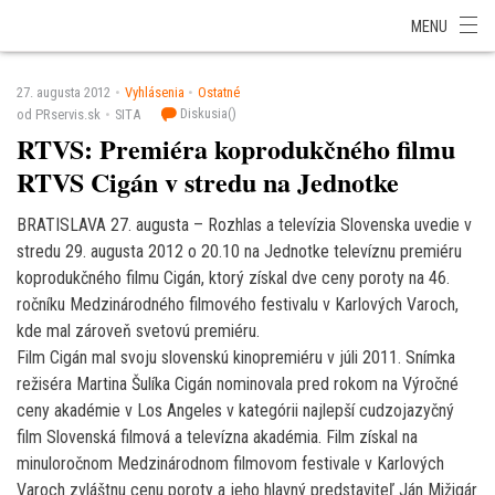
SITA Energetika
SITA Zdravotníctvo
SITA Financie
SITA Doprava
MENU
SITA Potravinárstvo
SITA Reality
SITA Školstvo
SITA Vidiek
27. augusta 2012
Vyhlásenia
Ostatné
Diskusia(
)
od PRservis.sk
SITA
RTVS: Premiéra koprodukčného filmu
RTVS Cigán v stredu na Jednotke
BRATISLAVA 27. augusta – Rozhlas a televízia Slovenska uvedie v
stredu 29. augusta 2012 o 20.10 na Jednotke televíznu premiéru
koprodukčného filmu Cigán, ktorý získal dve ceny poroty na 46.
ročníku Medzinárodného filmového festivalu v Karlových Varoch,
kde mal zároveň svetovú premiéru.
Film Cigán mal svoju slovenskú kinopremiéru v júli 2011. Snímka
režiséra Martina Šulíka Cigán nominovala pred rokom na Výročné
ceny akadémie v Los Angeles v kategórii najlepší cudzojazyčný
film Slovenská filmová a televízna akadémia. Film získal na
minuloročnom Medzinárodnom filmovom festivale v Karlových
Varoch zvláštnu cenu poroty a jeho hlavný predstaviteľ Ján Mižigár