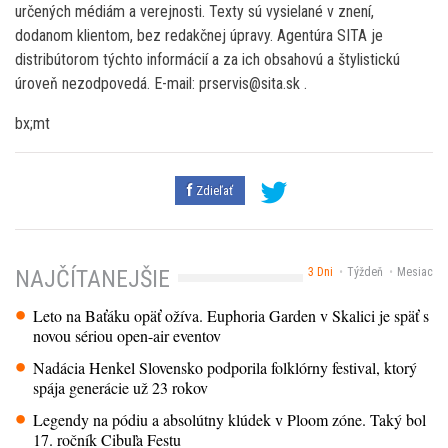
určených médiám a verejnosti. Texty sú vysielané v znení,
dodanom klientom, bez redakčnej úpravy. Agentúra SITA je
distribútorom týchto informácií a za ich obsahovú a štylistickú
úroveň nezodpovedá. E-mail: prservis@sita.sk .
bx;mt
Zdieľať
3 Dni
Týždeň
Mesiac
NAJČÍTANEJŠIE
Leto na Baťáku opäť ožíva. Euphoria Garden v Skalici je späť s
novou sériou open-air eventov
Nadácia Henkel Slovensko podporila folklórny festival, ktorý
spája generácie už 23 rokov
Legendy na pódiu a absolútny klúdek v Ploom zóne. Taký bol
17. ročník Cibuľa Festu