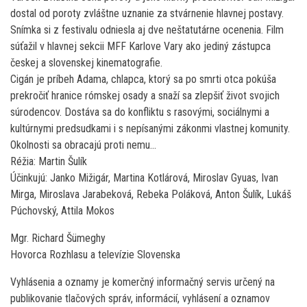
dostal od poroty zvláštne uznanie za stvárnenie hlavnej postavy.
Snímka si z festivalu odniesla aj dve neštatutárne ocenenia. Film
súťažil v hlavnej sekcii MFF Karlove Vary ako jediný zástupca
českej a slovenskej kinematografie.
Cigán je príbeh Adama, chlapca, ktorý sa po smrti otca pokúša
prekročiť hranice rómskej osady a snaží sa zlepšiť život svojich
súrodencov. Dostáva sa do konfliktu s rasovými, sociálnymi a
kultúrnymi predsudkami i s nepísanými zákonmi vlastnej komunity.
Okolnosti sa obracajú proti nemu…
Réžia: Martin Šulík
Účinkujú: Janko Mižigár, Martina Kotlárová, Miroslav Gyuas, Ivan
Mirga, Miroslava Jarabeková, Rebeka Poláková, Anton Šulík, Lukáš
Púchovský, Attila Mokos
Mgr. Richard Šümeghy
Hovorca Rozhlasu a televízie Slovenska
Vyhlásenia a oznamy je komerčný informačný servis určený na
publikovanie tlačových správ, informácií, vyhlásení a oznamov