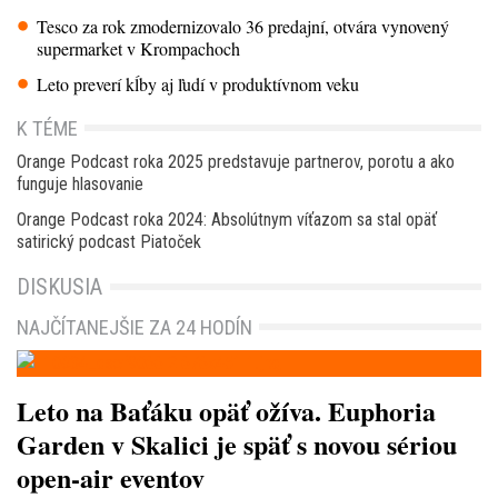
Tesco za rok zmodernizovalo 36 predajní, otvára vynovený
supermarket v Krompachoch
Leto preverí kĺby aj ľudí v produktívnom veku
K TÉME
Orange Podcast roka 2025 predstavuje partnerov, porotu a ako
funguje hlasovanie
Orange Podcast roka 2024: Absolútnym víťazom sa stal opäť
satirický podcast Piatoček
DISKUSIA
NAJČÍTANEJŠIE ZA 24 HODÍN
Leto na Baťáku opäť ožíva. Euphoria
Garden v Skalici je späť s novou sériou
open-air eventov