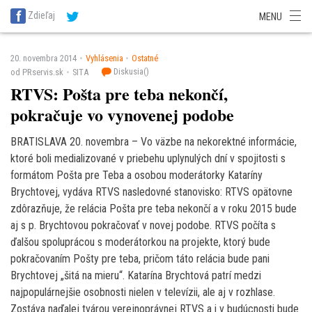
SITA Energetika
SITA Zdravotníctvo
SITA Financie
SITA Doprava
Zdieľaj
MENU
SITA Potravinárstvo
SITA Reality
SITA Školstvo
SITA Vidiek
20. novembra 2014
Vyhlásenia
Ostatné
Diskusia(
)
od PRservis.sk
SITA
RTVS: Pošta pre teba nekončí,
pokračuje vo vynovenej podobe
BRATISLAVA 20. novembra – Vo väzbe na nekorektné informácie,
ktoré boli medializované v priebehu uplynulých dní v spojitosti s
formátom Pošta pre Teba a osobou moderátorky Kataríny
Brychtovej, vydáva RTVS nasledovné stanovisko: RTVS opätovne
zdôrazňuje, že relácia Pošta pre teba nekončí a v roku 2015 bude
aj s p. Brychtovou pokračovať v novej podobe. RTVS počíta s
ďalšou spoluprácou s moderátorkou na projekte, ktorý bude
pokračovaním Pošty pre teba, pričom táto relácia bude pani
Brychtovej „šitá na mieru“. Katarína Brychtová patrí medzi
najpopulárnejšie osobnosti nielen v televízii, ale aj v rozhlase.
Zostáva naďalej tvárou verejnoprávnej RTVS a i v budúcnosti bude