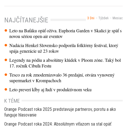
3 Dni
Týždeň
Mesiac
NAJČÍTANEJŠIE
Leto na Baťáku opäť ožíva. Euphoria Garden v Skalici je späť s
novou sériou open-air eventov
Nadácia Henkel Slovensko podporila folklórny festival, ktorý
spája generácie už 23 rokov
Legendy na pódiu a absolútny klúdek v Ploom zóne. Taký bol
17. ročník Cibuľa Festu
Tesco za rok zmodernizovalo 36 predajní, otvára vynovený
supermarket v Krompachoch
Leto preverí kĺby aj ľudí v produktívnom veku
K TÉME
Orange Podcast roka 2025 predstavuje partnerov, porotu a ako
funguje hlasovanie
Orange Podcast roka 2024: Absolútnym víťazom sa stal opäť