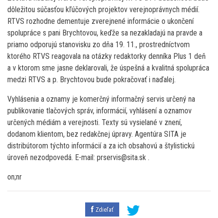
dôležitou súčasťou kľúčových projektov verejnoprávnych médií.
RTVS rozhodne dementuje zverejnené informácie o ukončení
spolupráce s pani Brychtovou, keďže sa nezakladajú na pravde a
priamo odporujú stanovisku zo dňa 19. 11., prostredníctvom
ktorého RTVS reagovala na otázky redaktorky denníka Plus 1 deň
a v ktorom sme jasne deklarovali, že úspešná a kvalitná spolupráca
medzi RTVS a p. Brychtovou bude pokračovať i naďalej.
Vyhlásenia a oznamy je komerčný informačný servis určený na
publikovanie tlačových správ, informácií, vyhlásení a oznamov
určených médiám a verejnosti. Texty sú vysielané v znení,
dodanom klientom, bez redakčnej úpravy. Agentúra SITA je
distribútorom týchto informácií a za ich obsahovú a štylistickú
úroveň nezodpovedá. E-mail: prservis@sita.sk .
on;nr
Zdieľať