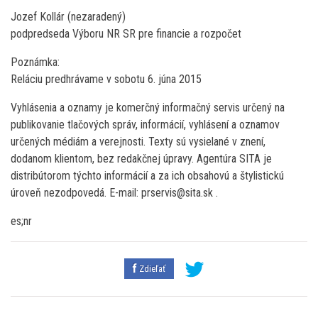
Jozef Kollár (nezaradený)
podpredseda Výboru NR SR pre financie a rozpočet
Poznámka:
Reláciu predhrávame v sobotu 6. júna 2015
Vyhlásenia a oznamy je komerčný informačný servis určený na
publikovanie tlačových správ, informácií, vyhlásení a oznamov
určených médiám a verejnosti. Texty sú vysielané v znení,
dodanom klientom, bez redakčnej úpravy. Agentúra SITA je
distribútorom týchto informácií a za ich obsahovú a štylistickú
úroveň nezodpovedá. E-mail: prservis@sita.sk .
es;nr
Zdieľať