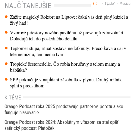
3 Dni
Týždeň
Mesiac
NAJČÍTANEJŠIE
Zažite magický Rokfort na Liptove: čaká vás deň plný kúziel a
živý had!
Vzorové priestory nového pavilónu už preverujú zdravotníci.
Dolaďujú ich do posledného detailu
Teplomer stúpa, rituál zostáva nedotknutý: Prečo káva a čaj v
lete nemiznú, len menia tvár
Tropické šestonedelie. Čo robia horúčavy s telom mamy a
bábätka?
SPP pokračuje v napĺňaní zásobníkov plynu. Druhý míľnik
splní s predstihom
K TÉME
Orange Podcast roka 2025 predstavuje partnerov, porotu a ako
funguje hlasovanie
Orange Podcast roka 2024: Absolútnym víťazom sa stal opäť
satirický podcast Piatoček