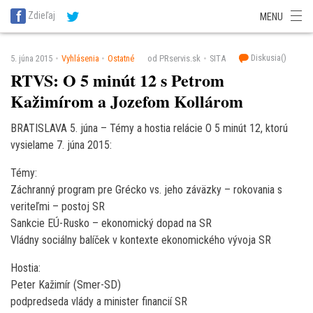
SITA Energetika
SITA Zdravotníctvo
SITA Financie
SITA Doprava
Zdieľaj
MENU
SITA Potravinárstvo
SITA Reality
SITA Školstvo
SITA Vidiek
Diskusia(
)
5. júna 2015
Vyhlásenia
Ostatné
od PRservis.sk
SITA
RTVS: O 5 minút 12 s Petrom
Kažimírom a Jozefom Kollárom
BRATISLAVA 5. júna – Témy a hostia relácie O 5 minút 12, ktorú
vysielame 7. júna 2015:
Témy:
Záchranný program pre Grécko vs. jeho záväzky – rokovania s
veriteľmi – postoj SR
Sankcie EÚ-Rusko – ekonomický dopad na SR
Vládny sociálny balíček v kontexte ekonomického vývoja SR
Hostia:
Peter Kažimír (Smer-SD)
podpredseda vlády a minister financií SR