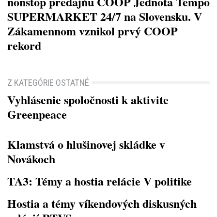
nonstop predajňu COOP Jednota Tempo
SUPERMARKET 24/7 na Slovensku. V
Zákamennom vznikol prvý COOP
rekord
Z KATEGÓRIE OSTATNÉ
Vyhlásenie spoločnosti k aktivite
Greenpeace
Klamstvá o hlušinovej skládke v
Novákoch
TA3: Témy a hostia relácie V politike
Hostia a témy víkendových diskusných