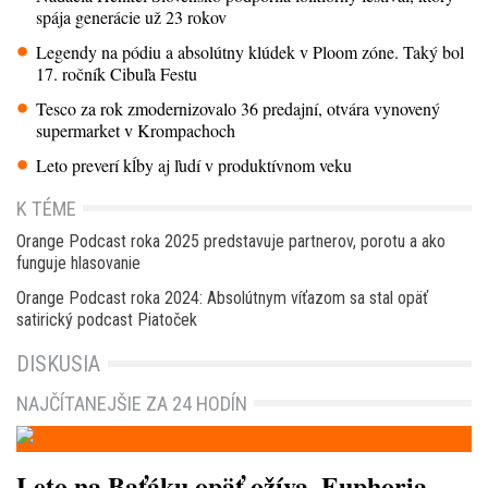
spája generácie už 23 rokov
Legendy na pódiu a absolútny klúdek v Ploom zóne. Taký bol
17. ročník Cibuľa Festu
Tesco za rok zmodernizovalo 36 predajní, otvára vynovený
supermarket v Krompachoch
Leto preverí kĺby aj ľudí v produktívnom veku
K TÉME
Orange Podcast roka 2025 predstavuje partnerov, porotu a ako
funguje hlasovanie
Orange Podcast roka 2024: Absolútnym víťazom sa stal opäť
satirický podcast Piatoček
DISKUSIA
NAJČÍTANEJŠIE ZA 24 HODÍN
Leto na Baťáku opäť ožíva. Euphoria