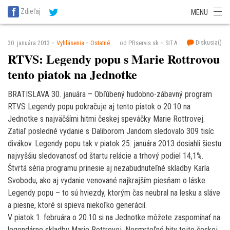
SITA Energetika
SITA Zdravotníctvo
SITA Financie
SITA Doprava
Zdieľaj
MENU
SITA Potravinárstvo
SITA Reality
SITA Školstvo
SITA Vidiek
Diskusia(
)
30. januára 2013
Vyhlásenia
Ostatné
od PRservis.sk
SITA
RTVS: Legendy popu s Marie Rottrovou
tento piatok na Jednotke
BRATISLAVA 30. januára – Obľúbený hudobno-zábavný program
RTVS Legendy popu pokračuje aj tento piatok o 20.10 na
Jednotke s najväčšími hitmi českej speváčky Marie Rottrovej.
Zatiaľ posledné vydanie s Daliborom Jandom sledovalo 309 tisíc
divákov. Legendy popu tak v piatok 25. januára 2013 dosiahli šiestu
najvyššiu sledovanosť od štartu relácie a trhový podiel 14,1%.
Štvrtá séria programu prinesie aj nezabudnuteľné skladby Karla
Svobodu, ako aj vydanie venované najkrajším piesňam o láske.
Legendy popu – to sú hviezdy, ktorým čas neubral na lesku a sláve
a piesne, ktoré si spieva niekoľko generácií.
V piatok 1. februára o 20.10 si na Jednotke môžete zaspomínať na
legendárne skladby Marie Rottrovej. Nesmrteľné hity tejto českej