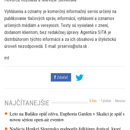
Vyhlásenia a oznamy je komerčný informačný servis určený na
publikovanie tlačových správ, informácií, vyhlásení a oznamov
určených médiám a verejnosti. Texty sú vysielané v znení,
dodanom klientom, bez redakčnej úpravy. Agentúra SITA je
distribútorom týchto informácií a za ich obsahovú a štylistickú
úroveň nezodpovedá. E-mail: prservis@sita.sk .
mt
Zdieľať
3 Dni
Týždeň
Mesiac
NAJČÍTANEJŠIE
Leto na Baťáku opäť ožíva. Euphoria Garden v Skalici je späť s
novou sériou open-air eventov
Nadácia Henkel Slovensko podporila folklórny festival, ktorý