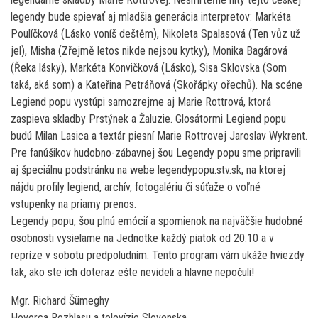
legendy bude spievať aj mladšia generácia interpretov: Markéta
Poulíčková (Lásko voníš deštěm), Nikoleta Spalasová (Ten vůz už
jel), Misha (Zřejmě letos nikde nejsou kytky), Monika Bagárová
(Řeka lásky), Markéta Konvičková (Lásko), Sisa Sklovska (Som
taká, aká som) a Kateřina Petráňová (Skořápky ořechů). Na scéne
Legiend popu vystúpi samozrejme aj Marie Rottrová, ktorá
zaspieva skladby Prstýnek a Žaluzie. Glosátormi Legiend popu
budú Milan Lasica a textár piesní Marie Rottrovej Jaroslav Wykrent.
Pre fanúšikov hudobno-zábavnej šou Legendy popu sme pripravili
aj špeciálnu podstránku na webe legendypopu.stv.sk, na ktorej
nájdu profily legiend, archív, fotogalériu či súťaže o voľné
vstupenky na priamy prenos.
Legendy popu, šou plnú emócií a spomienok na najväčšie hudobné
osobnosti vysielame na Jednotke každý piatok od 20.10 a v
repríze v sobotu predpoludním. Tento program vám ukáže hviezdy
tak, ako ste ich doteraz ešte nevideli a hlavne nepočuli!
Mgr. Richard Šümeghy
Hovorca Rozhlasu a televízie Slovenska