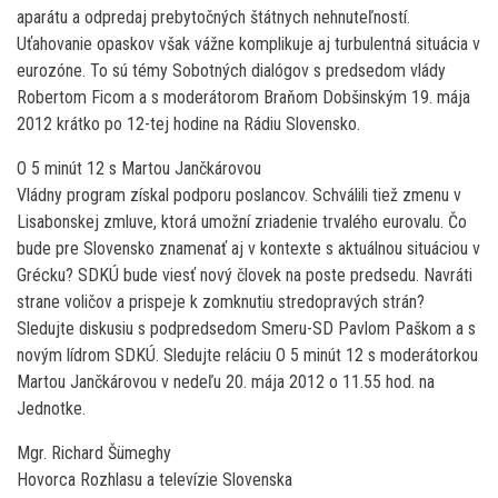
aparátu a odpredaj prebytočných štátnych nehnuteľností.
Uťahovanie opaskov však vážne komplikuje aj turbulentná situácia v
eurozóne. To sú témy Sobotných dialógov s predsedom vlády
Robertom Ficom a s moderátorom Braňom Dobšinským 19. mája
2012 krátko po 12-tej hodine na Rádiu Slovensko.
O 5 minút 12 s Martou Jančkárovou
Vládny program získal podporu poslancov. Schválili tiež zmenu v
Lisabonskej zmluve, ktorá umožní zriadenie trvalého eurovalu. Čo
bude pre Slovensko znamenať aj v kontexte s aktuálnou situáciou v
Grécku? SDKÚ bude viesť nový človek na poste predsedu. Navráti
strane voličov a prispeje k zomknutiu stredopravých strán?
Sledujte diskusiu s podpredsedom Smeru-SD Pavlom Paškom a s
novým lídrom SDKÚ. Sledujte reláciu O 5 minút 12 s moderátorkou
Martou Jančkárovou v nedeľu 20. mája 2012 o 11.55 hod. na
Jednotke.
Mgr. Richard Šümeghy
Hovorca Rozhlasu a televízie Slovenska