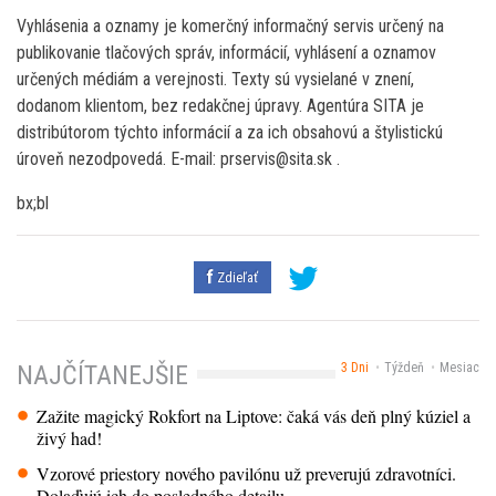
Vyhlásenia a oznamy je komerčný informačný servis určený na
publikovanie tlačových správ, informácií, vyhlásení a oznamov
určených médiám a verejnosti. Texty sú vysielané v znení,
dodanom klientom, bez redakčnej úpravy. Agentúra SITA je
distribútorom týchto informácií a za ich obsahovú a štylistickú
úroveň nezodpovedá. E-mail: prservis@sita.sk .
bx;bl
Zdieľať
3 Dni
Týždeň
Mesiac
NAJČÍTANEJŠIE
Zažite magický Rokfort na Liptove: čaká vás deň plný kúziel a
živý had!
Vzorové priestory nového pavilónu už preverujú zdravotníci.
Dolaďujú ich do posledného detailu