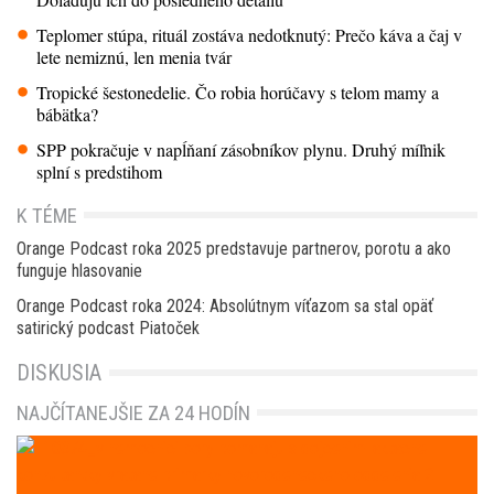
Teplomer stúpa, rituál zostáva nedotknutý: Prečo káva a čaj v
lete nemiznú, len menia tvár
Tropické šestonedelie. Čo robia horúčavy s telom mamy a
bábätka?
SPP pokračuje v napĺňaní zásobníkov plynu. Druhý míľnik
splní s predstihom
K TÉME
Orange Podcast roka 2025 predstavuje partnerov, porotu a ako
funguje hlasovanie
Orange Podcast roka 2024: Absolútnym víťazom sa stal opäť
satirický podcast Piatoček
DISKUSIA
NAJČÍTANEJŠIE ZA 24 HODÍN