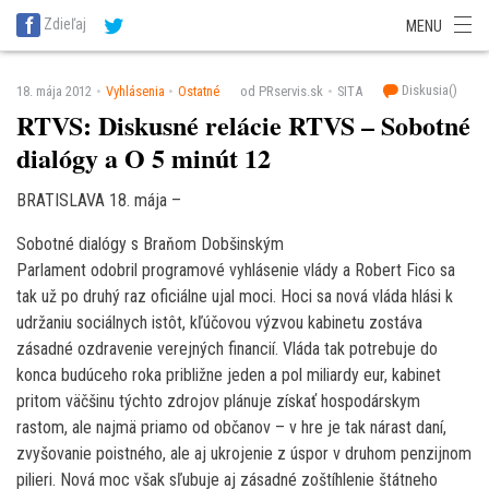
SITA Energetika
SITA Zdravotníctvo
SITA Financie
SITA Doprava
Zdieľaj
MENU
SITA Potravinárstvo
SITA Reality
SITA Školstvo
SITA Vidiek
Diskusia(
)
18. mája 2012
Vyhlásenia
Ostatné
od PRservis.sk
SITA
RTVS: Diskusné relácie RTVS – Sobotné
dialógy a O 5 minút 12
BRATISLAVA 18. mája –
Sobotné dialógy s Braňom Dobšinským
Parlament odobril programové vyhlásenie vlády a Robert Fico sa
tak už po druhý raz oficiálne ujal moci. Hoci sa nová vláda hlási k
udržaniu sociálnych istôt, kľúčovou výzvou kabinetu zostáva
zásadné ozdravenie verejných financií. Vláda tak potrebuje do
konca budúceho roka približne jeden a pol miliardy eur, kabinet
pritom väčšinu týchto zdrojov plánuje získať hospodárskym
rastom, ale najmä priamo od občanov – v hre je tak nárast daní,
zvyšovanie poistného, ale aj ukrojenie z úspor v druhom penzijnom
pilieri. Nová moc však sľubuje aj zásadné zoštíhlenie štátneho