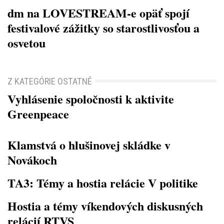
dm na LOVESTREAM-e opäť spojí
festivalové zážitky so starostlivosťou a
osvetou
Z KATEGÓRIE OSTATNÉ
Vyhlásenie spoločnosti k aktivite
Greenpeace
Klamstvá o hlušinovej skládke v
Novákoch
TA3: Témy a hostia relácie V politike
Hostia a témy víkendových diskusných
relácií RTVS