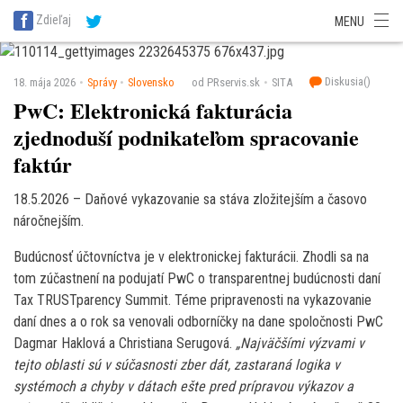
SITA Energetika
SITA Zdravotníctvo
SITA Financie
SITA Doprava
Zdieľaj
MENU
SITA Potravinárstvo
SITA Reality
SITA Školstvo
SITA Vidiek
Diskusia(
)
18. mája 2026
Správy
Slovensko
od PRservis.sk
SITA
PwC: Elektronická fakturácia
zjednoduší podnikateľom spracovanie
faktúr
18.5.2026 – Daňové vykazovanie sa stáva zložitejším a časovo
náročnejším.
Budúcnosť účtovníctva je v elektronickej fakturácii. Zhodli sa na
tom zúčastnení na podujatí PwC o transparentnej budúcnosti daní
Tax TRUSTparency Summit. Téme pripravenosti na vykazovanie
daní dnes a o rok sa venovali odborníčky na dane spoločnosti PwC
Dagmar Haklová a Christiana Serugová.
„Najväčšími výzvami v
tejto oblasti sú v súčasnosti zber dát, zastaraná logika v
systémoch a chyby v dátach ešte pred prípravou výkazov a