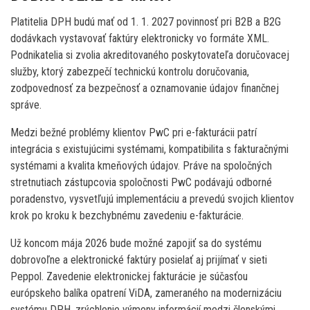
Platitelia DPH budú mať od 1. 1. 2027 povinnosť pri B2B a B2G
dodávkach vystavovať faktúry elektronicky vo formáte XML.
Podnikatelia si zvolia akreditovaného poskytovateľa doručovacej
služby, ktorý zabezpečí technickú kontrolu doručovania,
zodpovednosť za bezpečnosť a oznamovanie údajov finančnej
správe.
Medzi bežné problémy klientov PwC pri e-fakturácii patrí
integrácia s existujúcimi systémami, kompatibilita s fakturačnými
systémami a kvalita kmeňových údajov. Práve na spoločných
stretnutiach zástupcovia spoločnosti PwC podávajú odborné
poradenstvo, vysvetľujú implementáciu a prevedú svojich klientov
krok po kroku k bezchybnému zavedeniu e-fakturácie.
Už koncom mája 2026 bude možné zapojiť sa do systému
dobrovoľne a elektronické faktúry posielať aj prijímať v sieti
Peppol. Zavedenie elektronickej fakturácie je súčasťou
európskeho balíka opatrení ViDA, zameraného na modernizáciu
systému DPH, zrýchlenie výmeny informácií medzi členskými