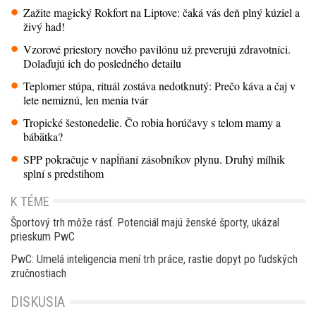
Zažite magický Rokfort na Liptove: čaká vás deň plný kúziel a
živý had!
Vzorové priestory nového pavilónu už preverujú zdravotníci.
Dolaďujú ich do posledného detailu
Teplomer stúpa, rituál zostáva nedotknutý: Prečo káva a čaj v
lete nemiznú, len menia tvár
Tropické šestonedelie. Čo robia horúčavy s telom mamy a
bábätka?
SPP pokračuje v napĺňaní zásobníkov plynu. Druhý míľnik
splní s predstihom
K TÉME
Športový trh môže rásť. Potenciál majú ženské športy, ukázal
prieskum PwC
PwC: Umelá inteligencia mení trh práce, rastie dopyt po ľudských
zručnostiach
DISKUSIA