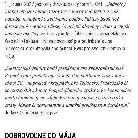
1. januára 2027 jednotný štruktúrovaný formát XML.
„Jednotný
formát umožní automatizované spracovanie faktúr a zníži
potrebu manuálneho zadávania údajov. Faktúry budú tiež
doručované v reálnom čase, čo urýchli platobný cyklus a zlepší
finančné toky,“
vysvetľuje výhody e-fakturácie Dagmar Haklová.
Webinár eFaktúra – Nová povinnosť pre podnikateľov na
Slovensku. organizovala spoločnosť PwC pre svojich klientov 5.
mája.
„Elektronické faktúry budú prenášané cez zabezpečenú sieť
Peppol, ktorá predstavuje štandardnú platformu využívanú v
rámci EÚ – napríklad v krajinách, ako Taliansko, Francúzsko či
severské štáty, kde je Peppol dlhodobo využívaný v komunikácii
medzi firmami aj vo vzťahu k verejnej správe, čo zníži riziko
straty údajov či dokumentov a umožní preukázanie doručenia,“
dodáva Christiana Serugová.
DOBROVOĽNE OD MÁJA