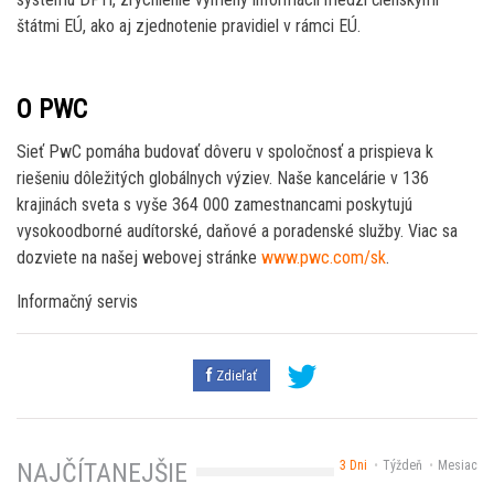
štátmi EÚ, ako aj zjednotenie pravidiel v rámci EÚ.
O PWC
Sieť PwC pomáha budovať dôveru v spoločnosť a prispieva k
riešeniu dôležitých globálnych výziev. Naše kancelárie v 136
krajinách sveta s vyše 364 000 zamestnancami poskytujú
vysokoodborné audítorské, daňové a poradenské služby. Viac sa
dozviete na našej webovej stránke
www.pwc.com/sk
.
Informačný servis
Zdieľať
3 Dni
Týždeň
Mesiac
NAJČÍTANEJŠIE