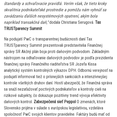
štandardy a schvaľovacie pravidlá. Verím však, že tieto kroky
skvalitnia podnikateľské prostredie a pomôžu nám vyhnúť sa
zavádzaniu ďalších nesystémových opatrení, akým bola
napríklad transakčná daň,“
dodala Christiana Serugová.
Tax
TRUSTparency Summit
Na podujatí PwC o transparentnej budúcnosti daní Tax
TRUSTparency Summit prezentovali predstavitelia Finančnej
správy SR Akčný plán boja proti daňovým podvodom. Základným
nástrojom na odhaľovanie daňových podvodov je podľa prezidenta
finančnej správy Finančného riaditeľstva SR Jozefa Kissa
analytický systém kontrolných výkazov DPH. Odbornú verejnosť na
podujatí informoval tiež o prísnejších sankciách a intenzívnejšej
kontrole všetkých druhov daní. Hostí ubezpečil, že Finančná správa
sa snaží nezaťažovať poctivých podnikateľov a kontroly cieli na
rizikové subjekty, čo dokazuje pozitívny trend vývoja efektivity
daňových kontrol.
Zabezpečená sieť Peppol
O zmenách, ktoré
Slovensko prijíma v súlade s európskou legislatívou, vzdeláva
spoločnosť PwC svojich klientov pravidelne. Faktúry budú mať od