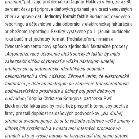
priznaní,“
približuje problematiku Dagmar Haklová s tým, že až 80
percent času pri príprave daňových priznaní je v praxi venovaných
zberu a oprave dát.
Jednotný formát faktúr
Budúcnosť daňového
reportingu a účtovníctva vidia odborníci v elektronickej fakturácii a
priebežnom reportingu. Faktúry vystavené po 1. januári budúceho
roka budú mať jednotný formát. Podnikateľom, firmám a
živnostníkom tento nový spôsob zjednoduší fakturačné procesy.
„Automatizované účtovanie elektronických faktúr by malo
zabezpečiť nižšiu chybovosť a vďaka nástrojom umelej
inteligencie aj automatickú identifikáciu anomálií,
nekonzistencií a rizík v dátach. Zároveň verím, že elektronická
fakturácia je dobrým nástrojom na zlepšenie transparentnosti
podnikateľského prostredia a účinný boj proti daňovým
podvodom,“
dopĺňa Christiana Serugová, partnerka PwC.
Elektronická fakturácia by mala tiež prispieť k tomu, aby poctivé
firmy prestali doplácať na daňových podvodníkov.
„Na druhej
strane si uvedomujeme, že si to vyžiada relatívne veľké zmeny v
účtovných systémoch a v nastavení interných procesov vo
firmách, ako aj vyššie nároky na bezpečnosť dát, jasné dátové