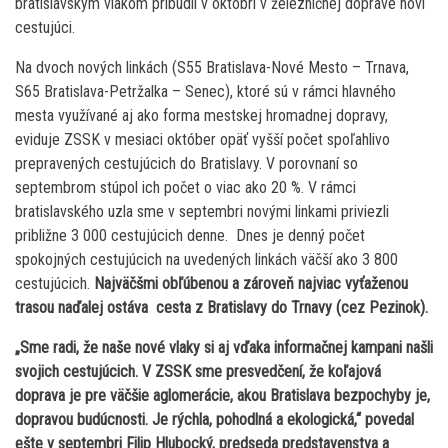
bratislavským vlakom pribudli v októbri v železničnej doprave noví
cestujúci.
Na dvoch nových linkách (S55 Bratislava-Nové Mesto – Trnava,
S65 Bratislava-Petržalka – Senec), ktoré sú v rámci hlavného
mesta využívané aj ako forma mestskej hromadnej dopravy,
eviduje ZSSK v mesiaci október opäť vyšší počet spoľahlivo
prepravených cestujúcich do Bratislavy. V porovnaní so
septembrom stúpol ich počet o viac ako 20 %. V rámci
bratislavského uzla sme v septembri novými linkami priviezli
približne 3 000 cestujúcich denne. Dnes je denný počet
spokojných cestujúcich na uvedených linkách väčší ako 3 800
cestujúcich.
Najväčšmi obľúbenou a zároveň najviac vyťaženou
trasou naďalej ostáva cesta z Bratislavy do Trnavy (cez Pezinok).
„Sme radi, že naše nové vlaky si aj vďaka informačnej kampani našli
svojich cestujúcich. V ZSSK sme presvedčení, že koľajová
doprava je pre väčšie aglomerácie, akou Bratislava bezpochyby je,
dopravou budúcnosti. Je rýchla, pohodlná a ekologická,“ povedal
ešte v septembri Filip Hlubocký, predseda predstavenstva a