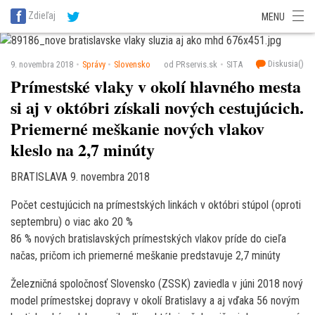
SITA Energetika
SITA Zdravotníctvo
SITA Financie
SITA Doprava
Zdieľaj
MENU
SITA Potravinárstvo
SITA Reality
SITA Školstvo
SITA Vidiek
Diskusia(
)
9. novembra 2018
Správy
Slovensko
od PRservis.sk
SITA
Prímestské vlaky v okolí hlavného mesta
si aj v októbri získali nových cestujúcich.
Priemerné meškanie nových vlakov
kleslo na 2,7 minúty
BRATISLAVA 9. novembra 2018
Počet cestujúcich na prímestských linkách v októbri stúpol (oproti
septembru) o viac ako 20 %
86 % nových bratislavských prímestských vlakov príde do cieľa
načas, pričom ich priemerné meškanie predstavuje 2,7 minúty
Železničná spoločnosť Slovensko (ZSSK) zaviedla v júni 2018 nový
model prímestskej dopravy v okolí Bratislavy a aj vďaka 56 novým