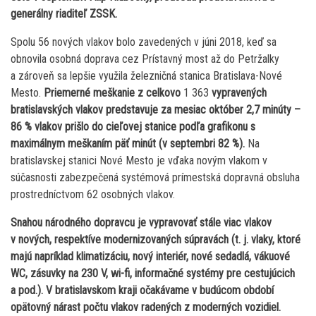
generálny riaditeľ ZSSK.
Spolu 56 nových vlakov bolo zavedených v júni 2018, keď sa
obnovila osobná doprava cez Prístavný most až do Petržalky
a zároveň sa lepšie využila železničná stanica Bratislava-Nové
Mesto.
Priemerné meškanie z celkovo
1 363
vypravených
bratislavských vlakov predstavuje za mesiac október 2,7 minúty –
86 % vlakov prišlo do cieľovej stanice podľa grafikonu s
maximálnym meškaním päť minút (v septembri 82 %).
Na
bratislavskej stanici Nové Mesto je vďaka novým vlakom v
súčasnosti zabezpečená systémová prímestská dopravná obsluha
prostredníctvom 62 osobných vlakov.
Snahou národného dopravcu je vypravovať stále viac vlakov
v nových, respektíve modernizovaných súpravách (t. j. vlaky, ktoré
majú napríklad klimatizáciu, nový interiér, nové sedadlá, vákuové
WC, zásuvky na 230 V, wi-fi, informačné systémy pre cestujúcich
a pod.). V bratislavskom kraji očakávame v budúcom období
opätovný nárast počtu vlakov radených z moderných vozidiel.