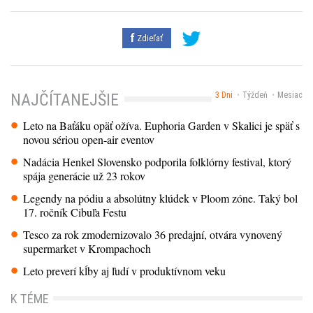
Zdieľať
3 Dni
Týždeň
Mesiac
NAJČÍTANEJŠIE
Leto na Baťáku opäť ožíva. Euphoria Garden v Skalici je späť s
novou sériou open-air eventov
Nadácia Henkel Slovensko podporila folklórny festival, ktorý
spája generácie už 23 rokov
Legendy na pódiu a absolútny klúdek v Ploom zóne. Taký bol
17. ročník Cibuľa Festu
Tesco za rok zmodernizovalo 36 predajní, otvára vynovený
supermarket v Krompachoch
Leto preverí kĺby aj ľudí v produktívnom veku
K TÉME