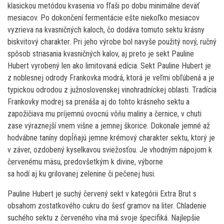
klasickou metódou kvasenia vo fľaši po dobu minimálne deväť
mesiacov. Po dokončení fermentácie ešte niekoľko mesiacov
vyzrieva na kvasničných kaloch, čo dodáva tomuto sektu krásny
biskvitový charakter. Pri jeho výrobe bol navyše použitý nový, ručný
spôsob striasania kvasničných kalov, aj preto je sekt Pauline
Hubert vyrobený len ako limitovaná edícia. Sekt Pauline Hubert je
z noblesnej odrody Frankovka modrá, ktorá je veľmi obľúbená a je
typickou odrodou z južnoslovenskej vinohradníckej oblasti. Tradícia
Frankovky modrej sa prenáša aj do tohto krásneho sektu a
zapožičiava mu príjemnú ovocnú vôňu maliny a černice, v chuti
zase výraznejší vnem višne a jemnej škorice. Dokonale jemné až
hodvábne taníny dopĺňajú jemne krémový charakter sektu, ktorý je
v záver, ozdobený kyselkavou sviežosťou. Je vhodným nápojom k
červenému mäsu, predovšetkým k divine, výborne
sa hodí aj ku grilovanej zelenine či pečenej husi.
Pauline Hubert je suchý červený sekt v kategórii Extra Brut s
obsahom zostatkového cukru do šesť gramov na liter. Chladenie
suchého sektu z červeného vína má svoje špecifiká. Najlepšie