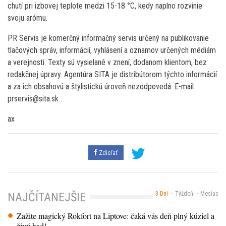
chutí pri izbovej teplote medzi 15-18 °C, kedy naplno rozvinie
svoju arómu.
PR Servis je komerčný informačný servis určený na publikovanie
tlačových správ, informácií, vyhlásení a oznamov určených médiám
a verejnosti. Texty sú vysielané v znení, dodanom klientom, bez
redakčnej úpravy. Agentúra SITA je distribútorom týchto informácií
a za ich obsahovú a štylistickú úroveň nezodpovedá. E-mail:
prservis@sita.sk .
ax
Zdieľať
3 Dni
Týždeň
Mesiac
NAJČÍTANEJŠIE
Zažite magický Rokfort na Liptove: čaká vás deň plný kúziel a
živý had!