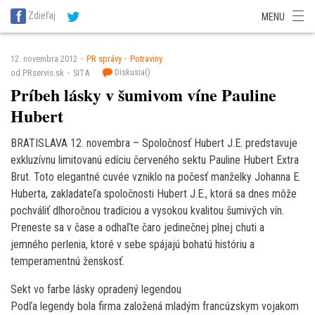
SITA Energetika
SITA Zdravotníctvo
SITA Financie
SITA Doprava
Zdieľaj
MENU
SITA Potravinárstvo
SITA Reality
SITA Školstvo
SITA Vidiek
12. novembra 2012
PR správy
Potraviny
Diskusia(
)
od PRservis.sk
SITA
Príbeh lásky v šumivom víne Pauline
Hubert
BRATISLAVA 12. novembra – Spoločnosť Hubert J.E. predstavuje
exkluzívnu limitovanú edíciu červeného sektu Pauline Hubert Extra
Brut. Toto elegantné cuvée vzniklo na počesť manželky Johanna E.
Huberta, zakladateľa spoločnosti Hubert J.E., ktorá sa dnes môže
pochváliť dlhoročnou tradíciou a vysokou kvalitou šumivých vín.
Preneste sa v čase a odhaľte čaro jedinečnej plnej chuti a
jemného perlenia, ktoré v sebe spájajú bohatú históriu a
temperamentnú ženskosť.
Sekt vo farbe lásky opradený legendou
Podľa legendy bola firma založená mladým francúzskym vojakom