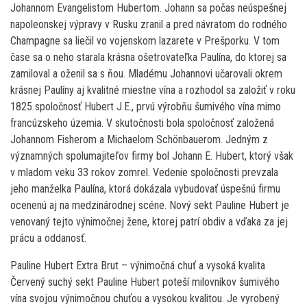
Johannom Evangelistom Hubertom. Johann sa počas neúspešnej
napoleonskej výpravy v Rusku zranil a pred návratom do rodného
Champagne sa liečil vo vojenskom lazarete v Prešporku. V tom
čase sa o neho starala krásna ošetrovateľka Paulína, do ktorej sa
zamiloval a oženil sa s ňou. Mladému Johannovi učarovali okrem
krásnej Paulíny aj kvalitné miestne vína a rozhodol sa založiť v roku
1825 spoločnosť Hubert J.E., prvú výrobňu šumivého vína mimo
francúzskeho územia. V skutočnosti bola spoločnosť založená
Johannom Fisherom a Michaelom Schönbauerom. Jedným z
významných spolumajiteľov firmy bol Johann E. Hubert, ktorý však
v mladom veku 33 rokov zomrel. Vedenie spoločnosti prevzala
jeho manželka Paulína, ktorá dokázala vybudovať úspešnú firmu
ocenenú aj na medzinárodnej scéne. Nový sekt Pauline Hubert je
venovaný tejto výnimočnej žene, ktorej patrí obdiv a vďaka za jej
prácu a oddanosť.
Pauline Hubert Extra Brut – výnimočná chuť a vysoká kvalita
Červený suchý sekt Pauline Hubert poteší milovníkov šumivého
vína svojou výnimočnou chuťou a vysokou kvalitou. Je vyrobený