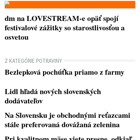
dm na LOVESTREAM-e opäť spojí
festivalové zážitky so starostlivosťou a
osvetou
Z KATEGÓRIE POTRAVINY
Bezlepková pochúťka priamo z farmy
Lidl hľadá nových slovenských
dodávateľov
Na Slovensku je obchodnými reťazcami
stále preferovaná dovážaná zelenina
Pri kvalitnom mäse viete presne, odkiaľ