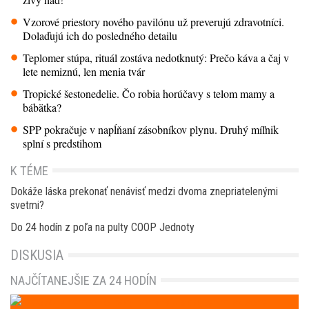
Vzorové priestory nového pavilónu už preverujú zdravotníci.
Dolaďujú ich do posledného detailu
Teplomer stúpa, rituál zostáva nedotknutý: Prečo káva a čaj v
lete nemiznú, len menia tvár
Tropické šestonedelie. Čo robia horúčavy s telom mamy a
bábätka?
SPP pokračuje v napĺňaní zásobníkov plynu. Druhý míľnik
splní s predstihom
K TÉME
Dokáže láska prekonať nenávisť medzi dvoma znepriatelenými
svetmi?
Do 24 hodín z poľa na pulty COOP Jednoty
DISKUSIA
NAJČÍTANEJŠIE ZA 24 HODÍN