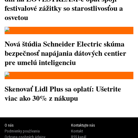
festivalové zážitky so starostlivosťou a
osvetou
Nová štúdia Schneider Electric skúma
bezpečnosť napájania dátových centier
pre umelú inteligenciu
Skenovať Lidl Plus sa oplatí: Ušetrite
viac ako 30% z nákupu
O nás
Kontaktujte nás
Podmienky používania
Kontakt
Ochrana osobných údajov
RSS kanál