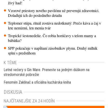
živý had!
Vzorové priestory nového pavilónu už preverujú zdravotníci.
Dolaďujú ich do posledného detailu
Teplomer stúpa, rituál zostáva nedotknutý: Prečo káva a čaj v
lete nemiznú, len menia tvár
Tropické šestonedelie. Čo robia horúčavy s telom mamy a
bábätka?
SPP pokračuje v napĺňaní zásobníkov plynu. Druhý míľnik
splní s predstihom
K TÉME
Letné večery s Gin Mare. Preneste sa jedným dúškom na
stredomorské pobrežie
Fenomén Zaklínač a oficiálna kuchárska kniha
DISKUSIA
NAJČÍTANEJŠIE ZA 24 HODÍN