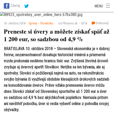
SITA Energetika
SITA Zdravotníctvo
SITA Financie
SITA Doprava
Zdieľaj
MENU
SITA Potravinárstvo
SITA Reality
SITA Školstvo
SITA Vidiek
Diskusia(
)
10. októbra 2018
Správy
Slovensko
od PRservis.sk
SITA
Preneste si úvery a môžete získať späť až
1 200 eur, so sadzbou od 4,9 %
BRATISLAVA 10. októbra 2018 – Slovenská ekonomika je v dobrej
forme, nezamestnanosť dosahuje historické minimá a priemerná
mzda prekonala nedávno hranicu tisíc eur. Zvýšená životná úroveň
zvyšuje aj úverový apetít Slovákov. Netýka sa len bývania, ale aj
spotreby. Slováci si požičiavajú najmä na auto, na rekonštrukciu
svojho bývania či využívajú obdobie klesajúcich úrokových sadzieb
na konsolidovanie úverov. Práve vďaka preneseniu úverov môžu
dnes Slováci získať od Slovenskej sporiteľne až 1 200 eur a úver
so sadzbou od 4,9 % bez akýchkoľvek poplatkov. Nemusia pritom
ani navštíviť pobočku, úver si vedia vybaviť online z pohodlia svojej
obývačky.