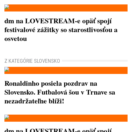
dm na LOVESTREAM-e opäť spojí
festivalové zážitky so starostlivosťou a
osvetou
Z KATEGÓRIE SLOVENSKO
Ronaldinho posiela pozdrav na
Slovensko. Futbalová šou v Trnave sa
nezadržateľne blíži!
dm na LOVESTREAM-e opäť spojí