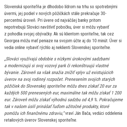
Slovenská sporiteľňa je dlhodobo lídrom na trhu so spotrebnými
úvermi, jej podiel v nových pôžičkách stále prekračuje 30-
percentnú úroveň. Pri úvere od najväčšej banky pritom
nepotrebujú Slováci navštíviť pobočku, úver si môžu vybaviť
z pohodlia svojej obývačky. Ak sú klientom sporiteľne, tak cez
Georgea môžu mať peniaze na svojom účte aj do 10 minút. Úver si
vedia online vybaviť rýchlo aj neklienti Slovenskej sporiteľne.
„Slováci využívajú obdobie s nízkymi úrokovými sadzbami
a modernizujú si svoj vozový park či rekonštruujú vlastné
bývanie. Zároveň sa však snažia znížiť vplyv už existujúcich
úverov na svoj rodinný rozpočet. Prenesením svojich starých
pôžičiek do Slovenskej sporiteľne môžu dnes získať 20 eur za
každých 500 prenesených eur, maximálne tak môžu získať 1 200
eur. Zároveň môžu získať výhodnú sadzbu od 4,9 %. Pokračujeme
tak v našom úsilí prinášať ľuďom užitočné produkty, ktoré
pomôžu ich finančnému zdraviu,“
vraví Ján Bača, vedúci oddelenia
retailových úverov Slovenskej sporiteľne.