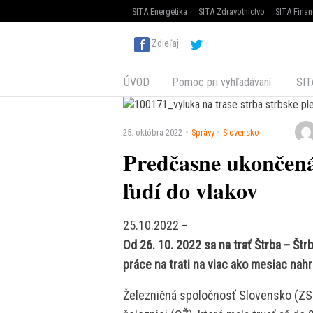
SITA Energetika
SITA Zdravotníctvo
SITA Finan
Zdieľaj
ÚVOD
Pomoc pri vyhľadávaní
SIT
25. októbra 2022
Správy
Slovensko
Predčasne ukončená
ľudí do vlakov
25.10.2022 –
Od 26. 10. 2022 sa na trať Štrba – Štrb
práce na trati na viac ako mesiac na
Železničná spoločnosť Slovensko (ZSS