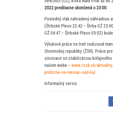
železnici (OŽ), ktorá mala trvať až d
2022 predčasne ukončená o 23:00
.
Posledný vlak nahradený náhradnou 
(Štrbské Pleso 22:42 – Štrba OŽ 23:0
OŽ 04:47 – Štrbské Pleso 05:02) bud
Výlukové práce na trati realizoval man
Slovenskej republiky (ŽSR). Práce pre
súvisiace so stabilizáciou koľajového 
našom webe –
www.zssk.sk/aktuality/
priblizne-na-mesiac-nad-ka/
.
Informačný servis