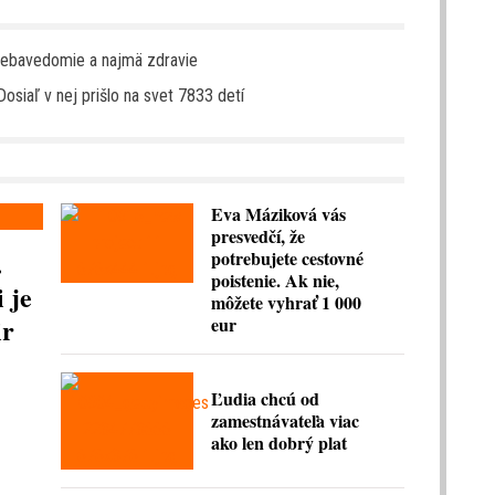
 sebavedomie a najmä zdravie
osiaľ v nej prišlo na svet 7833 detí
Eva Máziková vás
presvedčí, že
.
potrebujete cestovné
poistenie. Ak nie,
 je
môžete vyhrať 1 000
ir
eur
Ľudia chcú od
zamestnávateľa viac
ako len dobrý plat