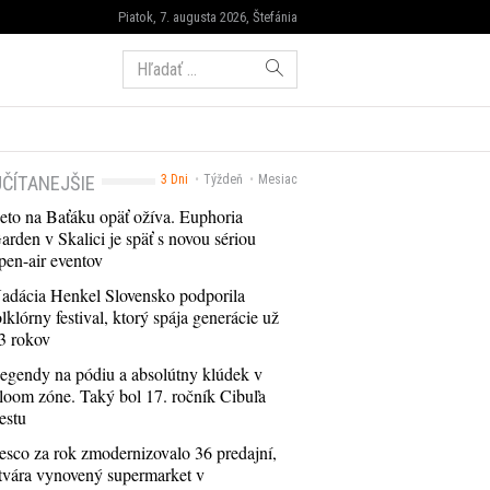
Piatok, 7. augusta 2026, Štefánia
Hľadať:
ČÍTANEJŠIE
3 Dni
Týždeň
Mesiac
eto na Baťáku opäť ožíva. Euphoria
arden v Skalici je späť s novou sériou
pen-air eventov
adácia Henkel Slovensko podporila
olklórny festival, ktorý spája generácie už
3 rokov
egendy na pódiu a absolútny klúdek v
loom zóne. Taký bol 17. ročník Cibuľa
estu
esco za rok zmodernizovalo 36 predajní,
tvára vynovený supermarket v