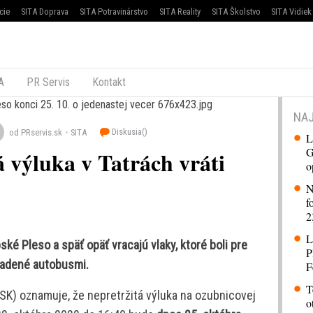
cie
SITA Doprava
SITA Potravinárstvo
SITA Reality
SITA Školstvo
SITA Vidiek
A
PR Servis
Kontakt
NAJ
Diskusia(
)
od PRservis.sk
SITA
L
G
 výluka v Tatrách vráti
o
N
f
2
L
ské Pleso a späť opäť vracajú vlaky, ktoré boli pre
P
hradené autobusmi.
F
T
K) oznamuje, že nepretržitá výluka na ozubnicovej
o