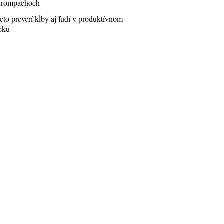
rompachoch
eto preverí kĺby aj ľudí v produktívnom
eku