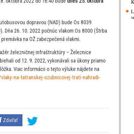
o 28. októbra 2022 do 16:40 bude
dnes 25. októbra
K
L
v
autobusovou dopravou (NAD) bude Os 8039
0). Dňa 26. 10. 2022 počnúc vlakom Os 8000 (Štrba
e premávka na OŽ zabezpečená vlakmi.
ažér železničnej infraštruktúry – Železnice
biehali od 12. 9. 2022, vykonávali sa úkony priamo
lôžka. Viac informácii o tejto výluke nájdete na
vlaky-na-tatranskej-ozubnicovej-trati-nahradi-
Zdieľať