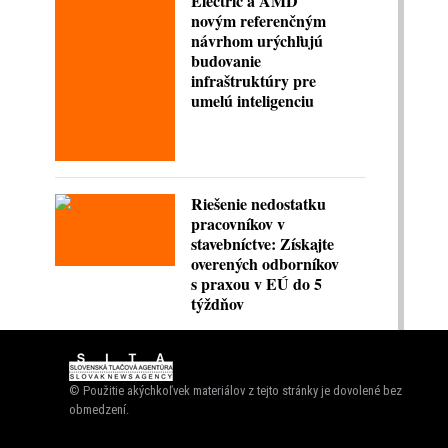
Electric a AMD
novým referenčným
návrhom urýchľujú
budovanie
infraštruktúry pre
umelú inteligenciu
Riešenie nedostatku
pracovníkov v
stavebníctve: Získajte
overených odborníkov
s praxou v EÚ do 5
týždňov
© Použitie akýchkoľvek materiálov z tejto stránky je dovolené bez
obmedzení.