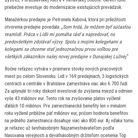
priebežne investuje do modernizácie existujúcich prevádzok.
Manažérkou predajne je Petronela Kubová, ktorá pri príležitosti
otvorenia predajne povedala: „
Som hrdá, že môžem byť súčasťou
teamlidl. Práca v Lidli mi pomáha rásť a napredovať, no
predovšetkým zdolávať výzvy. Spolu s mojimi kolegyňami a
kolegami sa chceme stať jednoznačnou prvou voľbou pre
všetkých zákazníkov našej novej predajne v Dunajskej Lužnej
.“
Ročne reťazec vytvára v priemere stovky nových pracovných
miest po celom Slovensku. Lidl v 169 predajniach, 3 logistických
centrách a centrále v Bratislave zamestnáva viac ako 6 700 ľudí.
Za uplynulé tri roky diskont investoval do zvýšenia miezd a odmien
vyše 43 miliónov eur. Tento rok na zvyšovanie platov vyčlenil
ďalších 10 miliónov. Pre zamestnanecké benefity len v minulom
roku vyčlenil približne päť miliónov eur, pričom hodnota benefitov
na jedného zamestnanca dosahuje viac ako 800 eur. Aj vďaka tomu
je reťazec už šesťnásobným Najzamestnávateľom podľa
hlasovania verejnosti a deväťnásobným držiteľom ocenenia Top