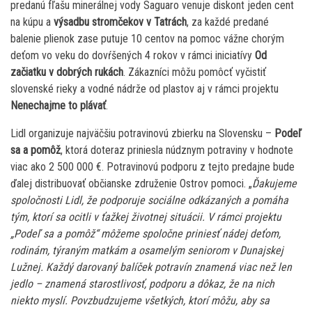
predanú fľašu minerálnej vody Saguaro venuje diskont jeden cent
na kúpu a
výsadbu stromčekov v Tatrách
, za každé predané
balenie plienok zase putuje 10 centov na pomoc vážne chorým
deťom vo veku do dovŕšených 4 rokov v rámci iniciatívy
Od
začiatku v dobrých rukách
. Zákazníci môžu pomôcť vyčistiť
slovenské rieky a vodné nádrže od plastov aj v rámci projektu
Nenechajme to plávať
.
Lidl organizuje najväčšiu potravinovú zbierku na Slovensku –
Podeľ
sa a pomôž
, ktorá doteraz priniesla núdznym potraviny v hodnote
viac ako 2 500 000 €. Potravinovú podporu z tejto predajne bude
ďalej distribuovať občianske združenie Ostrov pomoci. „
Ďakujeme
spoločnosti Lidl, že podporuje sociálne odkázaných a pomáha
tým, ktorí sa ocitli v ťažkej životnej situácii. V rámci projektu
„Podeľ sa a pomôž“ môžeme spoločne priniesť nádej deťom,
rodinám, týraným matkám a osamelým seniorom v Dunajskej
Lužnej. Každý darovaný balíček potravín znamená viac než len
jedlo – znamená starostlivosť, podporu a dôkaz, že na nich
niekto myslí. Povzbudzujeme všetkých, ktorí môžu, aby sa