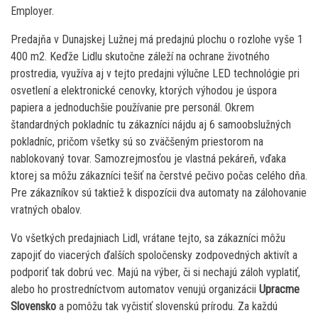
Employer.
Predajňa v Dunajskej Lužnej má predajnú plochu o rozlohe vyše 1
400 m2. Keďže Lidlu skutočne záleží na ochrane životného
prostredia, využíva aj v tejto predajni výlučne LED technológie pri
osvetlení a elektronické cenovky, ktorých výhodou je úspora
papiera a jednoduchšie používanie pre personál. Okrem
štandardných pokladníc tu zákazníci nájdu aj 6 samoobslužných
pokladníc, pričom všetky sú so zväčšeným priestorom na
nablokovaný tovar. Samozrejmosťou je vlastná pekáreň, vďaka
ktorej sa môžu zákazníci tešiť na čerstvé pečivo počas celého dňa.
Pre zákazníkov sú taktiež k dispozícii dva automaty na zálohovanie
vratných obalov.
Vo všetkých predajniach Lidl, vrátane tejto, sa zákazníci môžu
zapojiť do viacerých ďalších spoločensky zodpovedných aktivít a
podporiť tak dobrú vec. Majú na výber, či si nechajú záloh vyplatiť,
alebo ho prostredníctvom automatov venujú organizácii
Upracme
Slovensko
a pomôžu tak vyčistiť slovenskú prírodu. Za každú