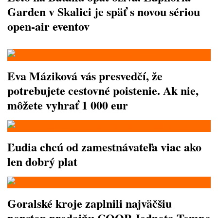
Garden v Skalici je späť s novou sériou
open-air eventov
Eva Máziková vás presvedčí, že
potrebujete cestovné poistenie. Ak nie,
môžete vyhrať 1 000 eur
Ľudia chcú od zamestnávateľa viac ako
len dobrý plat
Goralské kroje zaplnili najväčšiu
nonstop predajňu COOP Jednota Tempo