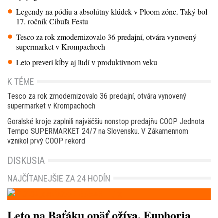
Legendy na pódiu a absolútny klúdek v Ploom zóne. Taký bol
17. ročník Cibuľa Festu
Tesco za rok zmodernizovalo 36 predajní, otvára vynovený
supermarket v Krompachoch
Leto preverí kĺby aj ľudí v produktívnom veku
K TÉME
Tesco za rok zmodernizovalo 36 predajní, otvára vynovený
supermarket v Krompachoch
Goralské kroje zaplnili najväčšiu nonstop predajňu COOP Jednota
Tempo SUPERMARKET 24/7 na Slovensku. V Zákamennom
vznikol prvý COOP rekord
DISKUSIA
NAJČÍTANEJŠIE ZA 24 HODÍN
Leto na Baťáku opäť ožíva. Euphoria