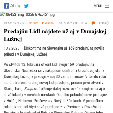
SITA Energetika
SITA Zdravotníctvo
SITA Financie
SITA Doprava
Zdieľaj
MENU
SITA Potravinárstvo
SITA Reality
SITA Školstvo
SITA Vidiek
Diskusia(
)
13. februára 2025
Správy
Slovensko
od PRservis.sk
SITA
Predajňu Lidl nájdete už aj v Dunajskej
Lužnej
13.2.2025 –
Diskont má na Slovensku už 169 predajní, najnovšia
pribudla v Dunajskej Lužnej.
Vo štvrtok 13. februára otvoril Lidl svoju 169. predajňu na
Slovensku. Nachádza sa v nákupnom centre na Orechovej ulici v
Dunajskej Lužnej a pracuje v nej 30 zamestnancov. V tomto roku
ide o otvorenie druhej novej Lidl predajne, pričom prvú otvoril v
Starej Turej.
Svoju
sieť plánuje ďalej rozširovať a zaujíma sa aj o
nové lokality v menších mestách. Onedlho pribudnú nové predajne
v Hnúšti, Hlohovci, Prešove a v Nových Zámkoch. V predošlom
roku otvoril Lidl štyri nové predajne – v Prešove, v Považskej
Bystrici, v bratislavskej Rači a v Rimavskej Sobote. Okrem toho