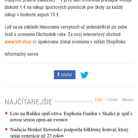
diskont 1 € na nákup športových pomôcok pre školy za každý
nákup v hodnote aspoň 10 €.
Lidl sa na základe hlasovania verejnosti už jedenásťkrát po sebe
tešil z ocenenia Obchodník roka. Za svoj internetový obchod
www.lidl-shop.sk
opakovane získal ocenenia v súťaži ShopRoku.
Informačný servis
Zdieľať
3 Dni
Týždeň
Mesiac
NAJČÍTANEJŠIE
Leto na Baťáku opäť ožíva. Euphoria Garden v Skalici je späť s
novou sériou open-air eventov
Nadácia Henkel Slovensko podporila folklórny festival, ktorý
spája generácie už 23 rokov