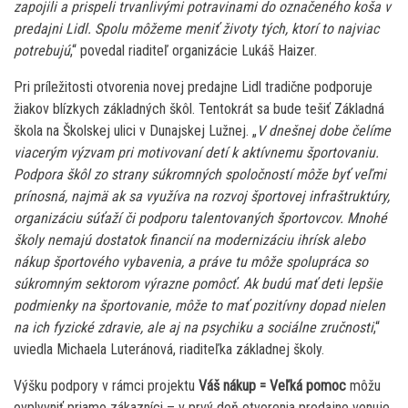
zapojili a prispeli trvanlivými potravinami do označeného koša v
predajni Lidl. Spolu môžeme meniť životy tých, ktorí to najviac
potrebujú
,“ povedal riaditeľ organizácie Lukáš Haizer.
Pri príležitosti otvorenia novej predajne Lidl tradične podporuje
žiakov blízkych základných škôl. Tentokrát sa bude tešiť Základná
škola na Školskej ulici v Dunajskej Lužnej. „
V dnešnej dobe čelíme
viacerým výzvam pri motivovaní detí k aktívnemu športovaniu.
Podpora škôl zo strany súkromných spoločností môže byť veľmi
prínosná, najmä ak sa využíva na rozvoj športovej infraštruktúry,
organizáciu súťaží či podporu talentovaných športovcov. Mnohé
školy nemajú dostatok financií na modernizáciu ihrísk alebo
nákup športového vybavenia, a práve tu môže spolupráca so
súkromným sektorom výrazne pomôcť. Ak budú mať deti lepšie
podmienky na športovanie, môže to mať pozitívny dopad nielen
na ich fyzické zdravie, ale aj na psychiku a sociálne zručnosti
,“
uviedla Michaela Luteránová, riaditeľka základnej školy.
Výšku podpory v rámci projektu
Váš nákup = Veľká pomoc
môžu
ovplyvniť priamo zákazníci – v prvý deň otvorenia predajne venuje