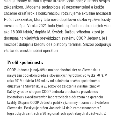
sleduje trendy na trhu a týmto krokom vyšla opäť v ústrety svojim
zákazníkom. „Moderné technológie sú nezastaviteľné a keďže
chceme držať krok s konkurenciou, rozširujeme aktuálne možnosti.
Počet zákazníkov, ktorý túto novú doplnkovú službu využíva, každý
mesiac stúpa. V roku 2021 bolo týmto spôsobom uhradených viac
ako 18 000 faktúr,” dopĺňa M. Švrček. Ďalšou výhodou, ktorá je
dostupná na všetkých prevádzkach systému COOP Jednota, je i
možnosť dobíjania kreditu cez platobný terminál. Službu podporujú
všetci slovenskí mobilní operátori.
Profil spoločnosti:
COOP Jednota je najväčšia maloobchodná sieť na Slovensku s
najvyšším podielom predaja slovenských výrobkov, vo výške 70 %. V
roku 2019 oslávila 150 rokov od založenia prvého spotrebného
družstva na Slovensku a 20 rokov od založenia vlastnej značky.
Každý výrobok s logom COOP Jednota prechádza pravidelnou
kontrolou v akreditovaných laboratóriách s dôrazom na garanciu
kvality. Skupina COOP Jednota patrí k významným zamestnávateľom
Slovenska. Poskytuje prácu viac než 14 tisíc zamestnancom v 9
logistických centrách a 30 regionálnych spotrebných družstvách. Z