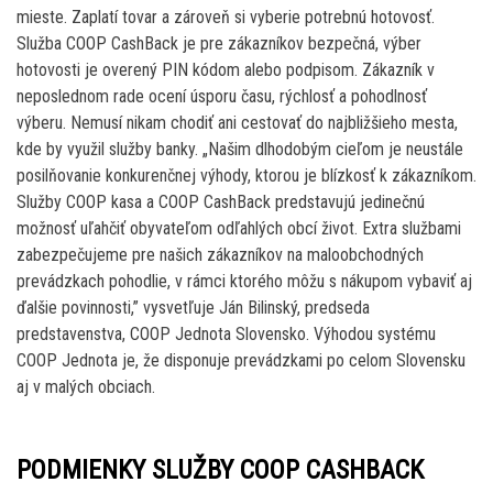
mieste. Zaplatí tovar a zároveň si vyberie potrebnú hotovosť.
Služba COOP CashBack je pre zákazníkov bezpečná, výber
hotovosti je overený PIN kódom alebo podpisom. Zákazník v
neposlednom rade ocení úsporu času, rýchlosť a pohodlnosť
výberu. Nemusí nikam chodiť ani cestovať do najbližšieho mesta,
kde by využil služby banky. „Našim dlhodobým cieľom je neustále
posilňovanie konkurenčnej výhody, ktorou je blízkosť k zákazníkom.
Služby COOP kasa a COOP CashBack predstavujú jedinečnú
možnosť uľahčiť obyvateľom odľahlých obcí život. Extra službami
zabezpečujeme pre našich zákazníkov na maloobchodných
prevádzkach pohodlie, v rámci ktorého môžu s nákupom vybaviť aj
ďalšie povinnosti,” vysvetľuje Ján Bilinský, predseda
predstavenstva, COOP Jednota Slovensko. Výhodou systému
COOP Jednota je, že disponuje prevádzkami po celom Slovensku
aj v malých obciach.
PODMIENKY SLUŽBY COOP CASHBACK