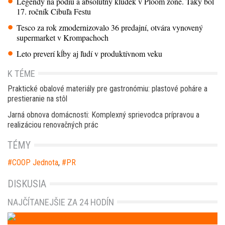
Legendy na pódiu a absolútny klúdek v Ploom zóne. Taký bol
17. ročník Cibuľa Festu
Tesco za rok zmodernizovalo 36 predajní, otvára vynovený
supermarket v Krompachoch
Leto preverí kĺby aj ľudí v produktívnom veku
K TÉME
Praktické obalové materiály pre gastronómiu: plastové poháre a
prestieranie na stôl
Jarná obnova domácnosti: Komplexný sprievodca prípravou a
realizáciou renovačných prác
TÉMY
COOP Jednota
,
PR
DISKUSIA
NAJČÍTANEJŠIE ZA 24 HODÍN