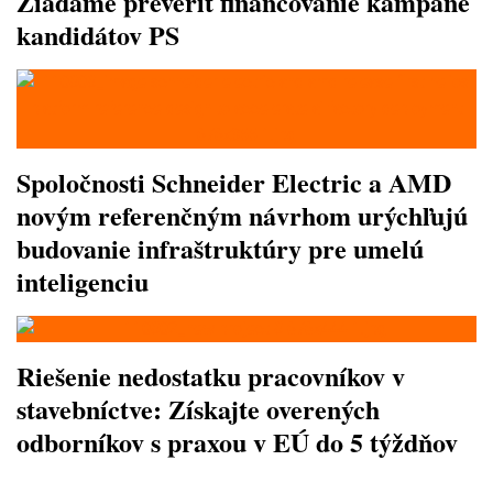
Žiadame preveriť financovanie kampane
kandidátov PS
Spoločnosti Schneider Electric a AMD
novým referenčným návrhom urýchľujú
budovanie infraštruktúry pre umelú
inteligenciu
Riešenie nedostatku pracovníkov v
stavebníctve: Získajte overených
odborníkov s praxou v EÚ do 5 týždňov