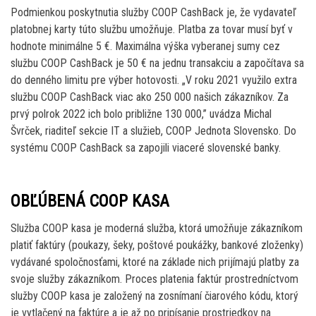
Podmienkou poskytnutia služby COOP CashBack je, že vydavateľ
platobnej karty túto službu umožňuje. Platba za tovar musí byť v
hodnote minimálne 5 €. Maximálna výška vyberanej sumy cez
službu COOP CashBack je 50 € na jednu transakciu a započítava sa
do denného limitu pre výber hotovosti. „V roku 2021 využilo extra
službu COOP CashBack viac ako 250 000 našich zákazníkov. Za
prvý polrok 2022 ich bolo približne 130 000,” uvádza Michal
Švrček, riaditeľ sekcie IT a služieb, COOP Jednota Slovensko. Do
systému COOP CashBack sa zapojili viaceré slovenské banky.
OBĽÚBENÁ COOP KASA
Služba COOP kasa je moderná služba, ktorá umožňuje zákazníkom
platiť faktúry (poukazy, šeky, poštové poukážky, bankové zloženky)
vydávané spoločnosťami, ktoré na základe nich prijímajú platby za
svoje služby zákazníkom. Proces platenia faktúr prostredníctvom
služby COOP kasa je založený na zosnímaní čiarového kódu, ktorý
je vytlačený na faktúre a je až po pripísanie prostriedkov na