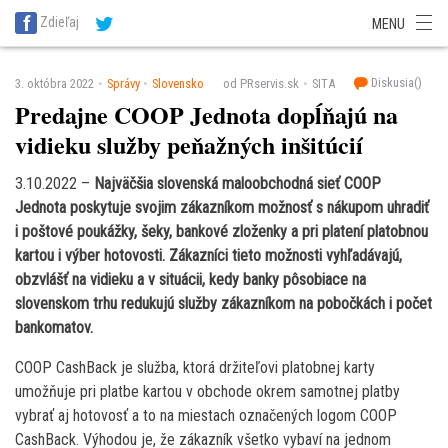
SITA Energetika
SITA Zdravotníctvo
SITA Financie
SITA Doprava
Zdieľaj
MENU
SITA Potravinárstvo
SITA Reality
SITA Školstvo
SITA Vidiek
Diskusia(
)
3. októbra 2022
Správy
Slovensko
od PRservis.sk
SITA
Predajne COOP Jednota dopĺňajú na
vidieku služby peňažných inšitúcií
3.10.2022 –
Najväčšia slovenská maloobchodná sieť COOP
Jednota poskytuje svojim zákazníkom možnosť s nákupom uhradiť
i poštové poukážky, šeky, bankové zloženky a pri platení platobnou
kartou i výber hotovosti. Zákazníci tieto možnosti vyhľadávajú,
obzvlášť na vidieku a v situácii, kedy banky pôsobiace na
slovenskom trhu redukujú služby zákazníkom na pobočkách i počet
bankomatov.
COOP CashBack je služba, ktorá držiteľovi platobnej karty
umožňuje pri platbe kartou v obchode okrem samotnej platby
vybrať aj hotovosť a to na miestach označených logom COOP
CashBack. Výhodou je, že zákazník všetko vybaví na jednom