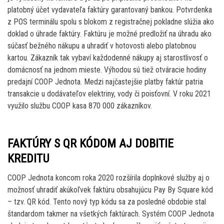
platobný účet vydavateľa faktúry garantovaný bankou. Potvrdenka
z POS terminálu spolu s blokom z registračnej pokladne slúžia ako
doklad o úhrade faktúry. Faktúru je možné predložiť na úhradu ako
súčasť bežného nákupu a uhradiť v hotovosti alebo platobnou
kartou. Zákazník tak vybaví každodenné nákupy aj starostlivosť o
domácnosť na jednom mieste. Výhodou sú tiež otváracie hodiny
predajní COOP Jednota. Medzi najčastejšie platby faktúr patria
transakcie u dodávateľov elektriny, vody či poisťovní. V roku 2021
využilo službu COOP kasa 870 000 zákazníkov.
FAKTÚRY S QR KÓDOM AJ DOBITIE
KREDITU
COOP Jednota koncom roka 2020 rozšírila doplnkové služby aj o
možnosť uhradiť akúkoľvek faktúru obsahujúcu Pay By Square kód
– tzv. QR kód. Tento nový typ kódu sa za posledné obdobie stal
štandardom takmer na všetkých faktúrach. Systém COOP Jednota