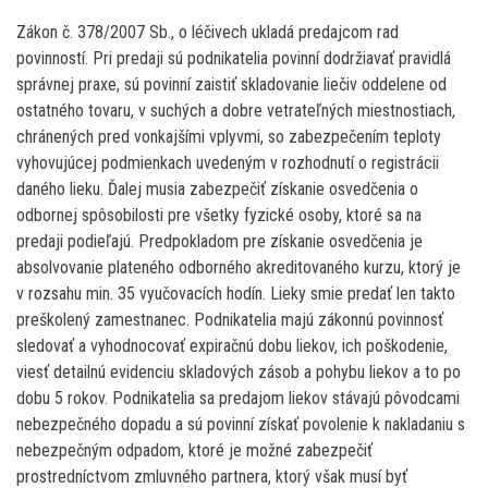
Zákon č. 378/2007 Sb., o léčivech ukladá predajcom rad
povinností. Pri predaji sú podnikatelia povinní dodržiavať pravidlá
správnej praxe, sú povinní zaistiť skladovanie liečiv oddelene od
ostatného tovaru, v suchých a dobre vetrateľných miestnostiach,
chránených pred vonkajšími vplyvmi, so zabezpečením teploty
vyhovujúcej podmienkach uvedeným v rozhodnutí o registrácii
daného lieku. Ďalej musia zabezpečiť získanie osvedčenia o
odbornej spôsobilosti pre všetky fyzické osoby, ktoré sa na
predaji podieľajú. Predpokladom pre získanie osvedčenia je
absolvovanie plateného odborného akreditovaného kurzu, ktorý je
v rozsahu min. 35 vyučovacích hodín. Lieky smie predať len takto
preškolený zamestnanec. Podnikatelia majú zákonnú povinnosť
sledovať a vyhodnocovať expiračnú dobu liekov, ich poškodenie,
viesť detailnú evidenciu skladových zásob a pohybu liekov a to po
dobu 5 rokov. Podnikatelia sa predajom liekov stávajú pôvodcami
nebezpečného dopadu a sú povinní získať povolenie k nakladaniu s
nebezpečným odpadom, ktoré je možné zabezpečiť
prostredníctvom zmluvného partnera, ktorý však musí byť