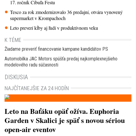
17. ročník Cibuľa Festu
Tesco za rok zmodernizovalo 36 predajní, otvára vynovený
supermarket v Krompachoch
Leto preverí kĺby aj ľudí v produktívnom veku
K TÉME
Žiadame preveriť financovanie kampane kandidátov PS
Automobilka JAC Motors spúšťa predaj najkomplexnejšieho
modelového radu súčasnosti
DISKUSIA
NAJČÍTANEJŠIE ZA 24 HODÍN
Leto na Baťáku opäť ožíva. Euphoria
Garden v Skalici je späť s novou sériou
open-air eventov