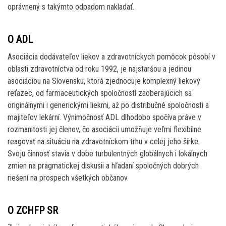
oprávnený s takýmto odpadom nakladať.
O ADL
Asociácia dodávateľov liekov a zdravotníckych pomôcok pôsobí v
oblasti zdravotníctva od roku 1992, je najstaršou a jedinou
asociáciou na Slovensku, ktorá zjednocuje komplexný liekový
reťazec, od farmaceutických spoločností zaoberajúcich sa
originálnymi i generickými liekmi, až po distribučné spoločnosti a
majiteľov lekární. Výnimočnosť ADL dlhodobo spočíva práve v
rozmanitosti jej členov, čo asociácii umožňuje veľmi flexibilne
reagovať na situáciu na zdravotníckom trhu v celej jeho šírke.
Svoju činnosť stavia v dobe turbulentných globálnych i lokálnych
zmien na pragmatickej diskusii a hľadaní spoločných dobrých
riešení na prospech všetkých občanov.
O ZCHFP SR