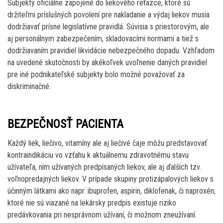
Subjekty oficiálne zapojené do liekového reťazce, ktoré sú
držiteľmi príslušných povolení pre nakladanie a výdaj liekov musia
dodržiavať prísne legislatívne pravidlá. Súvisia s priestorovým, ale
aj personálnym zabezpečením, skladovacími normami a tiež s
dodržiavaním pravidiel likvidácie nebezpečného dopadu. Vzhľadom
na uvedené skutočnosti by akékoľvek uvoľnenie daných pravidiel
pre iné podnikateľské subjekty bolo možné považovať za
diskriminačné.
BEZPEČNOSŤ PACIENTA
Každý liek, liečivo, vitamíny ale aj liečivé čaje môžu predstavovať
kontraindikáciu vo vzťahu k aktuálnemu zdravotnému stavu
užívateľa, ním užívaných predpísaných liekov, ale aj ďalších tzv.
voľnopredajných liekov. V prípade skupiny protizápalových liekov s
účinným látkami ako napr. ibuprofen, aspirin, diklofenak, či naproxén,
ktoré nie sú viazané na lekársky predpis existuje riziko
predávkovania pri nesprávnom užívaní, či možnom zneužívaní.