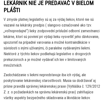
LEKÁRNIK NIE JE PREDAVAČ V BIELOM
PLÁŠTI
V zmysle platnej legislatívy sú aj za výdaj liekov, ktoré nie sú
viazané na lekársky predpis ( slangovo označované ako tzv.
„voľnopredajné“) lieky zodpovední príslušní odborní zamestnanci
lekárne, ktorí sú povinní pri výdaji lieku vysvetliť jeho dávkovanie,
upozorniť na prípadné varovania a možné kontraindikácie v
súvislosti s inými užívanými, či paralelne vydávanými liekmi.
Niektoré z týchto liekov podliehajú legislatíve o drogových
prekurzoroch a je možné vydávať ich len v limitovaných
množstvách.
Zaobchádzanie s liekmi nepredstavuje iba ich výdaj, ale
poskytovanie lekárenskej starostlivosti. Musia sa dodržiavať aj
prísne pravidlá správnej lekárenskej praxe (Vyhláška č. 129/2012
Z. z. o požiadavkách na správnu lekárenskú prax) zahŕňajúce
všetky aspekty bezpečného skladovania a likvidácie liekov.