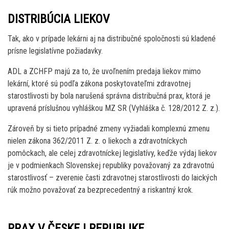
DISTRIBÚCIA LIEKOV
Tak, ako v prípade lekárni aj na distribučné spoločnosti sú kladené
prísne legislatívne požiadavky.
ADL a ZCHFP majú za to, že uvoľnením predaja liekov mimo
lekární, ktoré sú podľa zákona poskytovateľmi zdravotnej
starostlivosti by bola narušená správna distribučná prax, ktorá je
upravená príslušnou vyhláškou MZ SR (Vyhláška č. 128/2012 Z. z.).
Zároveň by si tieto prípadné zmeny vyžiadali komplexnú zmenu
nielen zákona 362/2011 Z. z. o liekoch a zdravotníckych
pomôckach, ale celej zdravotníckej legislatívy, keďže výdaj liekov
je v podmienkach Slovenskej republiky považovaný za zdravotnú
starostlivosť – zverenie časti zdravotnej starostlivosti do laických
rúk možno považovať za bezprecedentný a riskantný krok.
PRAX V ČESKEJ REPUBLIKE