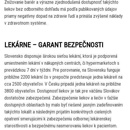
Znižovanie bariér a výrazne zjednodušená dostupnosť takýchto
liekov bez odborného dohľadu má podľa publikovaných údajov
priamy negatívny dopad na zdravie ľudí a prináša zvýšené náklady
v zdravotnom systéme.
LEKÁRNE – GARANT BEZPEČNOSTI
Slovensko disponuje širokou sieťou lekární, ktorá je podporená
umiestnením lekární v nákupných centrách, či hypermarketoch s
prevádzkou 7 dní v týždni. Pre porovnanie, na Slovensku funguje
približne 2200 lekární čo v prepočte predstavuje jedna lekáreň na
cca 2500 obyvateľov. V Česku pripadá jedna lekáreň na približne
3800 obyvateľov. Dostupnosť liekov je tak pre väčšinu Slovákov
dostatočne zabezpečená. Zabezpečenie liekov a liečiv v ťažšie
dostupných oblastiach by malo byť riešené jasným zadefinovaním
takýchto lokalít a následným prijatím konkrétnych cielených
opatrení smerujúcimi k zabezpečeniu odbornej lekárenskej
starostlivosti a bezpečnému nasmerovaniu liekov k pacientom.