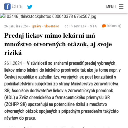
SITA Energetika
SITA Zdravotníctvo
SITA Financie
SITA Doprava
Zdieľaj
MENU
SITA Potravinárstvo
SITA Reality
SITA Školstvo
SITA Vidiek
Diskusia(
)
26. januára 2024
Správy
Slovensko
od PRservis.sk
SITA
Predaj liekov mimo lekární má
množstvo otvorených otázok, aj svoje
riziká
26.1.2024 –
V súvislosti so snahami presadiť predaj vybraných
liekov mimo lekárni do laického prostredia tak ako je tomu napr. v
Českej republike a začatím tzv. verejných ex post konzultácií s
podnikateľskými subjektmi zo strany Ministerstva zdravotníctva
SR, Asociácia dodávateľov liekov a zdravotníckych pomôcok
(ADL) a Zväz chemického a farmaceutického priemyslu SR
(ZCHFP SR) upozorňujú na potenciálne riziká a množstvo
otvorených otázok spojených s prípadným presadením takýchto
návrhov do praxe.