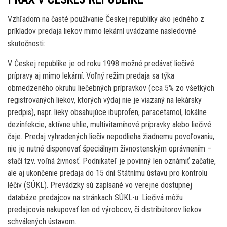
Vzhľadom na časté používanie Českej republiky ako jedného z
príkladov predaja liekov mimo lekární uvádzame nasledovné
skutočnosti:
V Českej republike je od roku 1998 možné predávať liečivé
prípravy aj mimo lekární. Voľný režim predaja sa týka
obmedzeného okruhu liečebných prípravkov (cca 5% zo všetkých
registrovaných liekov, ktorých výdaj nie je viazaný na lekársky
predpis), napr. lieky obsahujúce ibuprofen, paracetamol, lokálne
dezinfekcie, aktívne uhlie, multivitamínové prípravky alebo liečivé
čaje. Predaj vyhradených liečiv nepodlieha žiadnemu povoľovaniu,
nie je nutné disponovať špeciálnym živnostenským oprávnením –
stačí tzv. voľná živnosť. Podnikateľ je povinný len oznámiť začatie,
ale aj ukončenie predaja do 15 dní Státnímu ústavu pro kontrolu
léčiv (SÚKL). Prevádzky sú zapísané vo verejne dostupnej
databáze predajcov na stránkach SÚKL-u. Liečivá môžu
predajcovia nakupovať len od výrobcov, či distribútorov liekov
schválených ústavom.