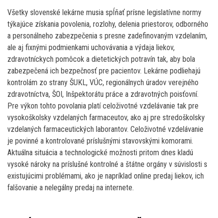
Všetky slovenské lekárne musia spĺňať prísne legislatívne normy
týkajúce získania povolenia, rozlohy, delenia priestorov, odborného
a personálneho zabezpečenia s presne zadefinovaným vzdelaním,
ale aj fixnými podmienkami uchovávania a výdaja liekov,
zdravotníckych pomôcok a dietetických potravín tak, aby bola
zabezpečená ich bezpečnosť pre pacientov. Lekárne podliehajú
kontrolám zo strany ŠUKL, VÚC, regionálnych úradov verejného
zdravotníctva, ŠOI, Inšpektorátu práce a zdravotných poisťovní.
Pre výkon tohto povolania platí celoživotné vzdelávanie tak pre
vysokoškolsky vzdelaných farmaceutov, ako aj pre stredoškolsky
vzdelaných farmaceutických laborantov. Celoživotné vzdelávanie
je povinné a kontrolované príslušnými stavovskými komorami.
Aktuálna situácia a technologické možnosti pritom dnes kladú
vysoké nároky na príslušné kontrolné a štátne orgány v súvislosti s
existujúcimi problémami, ako je napríklad online predaj liekov, ich
falšovanie a nelegálny predaj na internete.