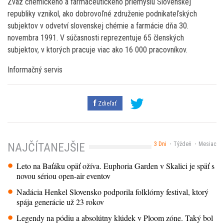
Zväz chemického a farmaceutického priemyslu Slovenskej
republiky vznikol, ako dobrovoľné združenie podnikateľských
subjektov v odvetví slovenskej chémie a farmácie dňa 30.
novembra 1991. V súčasnosti reprezentuje 65 členských
subjektov, v ktorých pracuje viac ako 16 000 pracovníkov.
Informačný servis
Zdieľať
3 Dni
Týždeň
Mesiac
NAJČÍTANEJŠIE
Leto na Baťáku opäť ožíva. Euphoria Garden v Skalici je späť s
novou sériou open-air eventov
Nadácia Henkel Slovensko podporila folklórny festival, ktorý
spája generácie už 23 rokov
Legendy na pódiu a absolútny klúdek v Ploom zóne. Taký bol