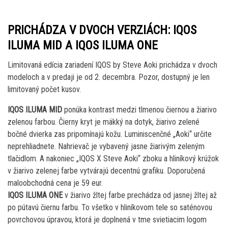
PRICHÁDZA V DVOCH VERZIÁCH: IQOS
ILUM
A MID A IQOS ILUMA ONE
Limitovaná edícia zariadení IQOS by Steve Aoki prichádza v dvoch
modeloch a v predaji je od 2. decembra. Pozor, dostupný je len
limitovaný počet kusov.
IQOS ILUMA MID
ponúka kontrast medzi tlmenou čiernou a žiarivo
zelenou farbou. Čierny kryt je mäkký na dotyk, žiarivo zelené
bočné dvierka zas pripomínajú kožu. Luminiscenčné „Aoki“ určite
neprehliadnete. Nahrievač je vybavený jasne žiarivým zeleným
tlačidlom. A nakoniec „IQOS X Steve Aoki“ zboku a hliníkový krúžok
v žiarivo zelenej farbe vytvárajú decentnú grafiku. Doporučená
maloobchodná cena je 59 eur.
IQOS ILUMA ONE
v žiarivo žltej farbe prechádza od jasnej žltej až
po pútavú čiernu farbu. To všetko v hliníkovom tele so saténovou
povrchovou úpravou, ktorá je doplnená v tme svietiacim logom