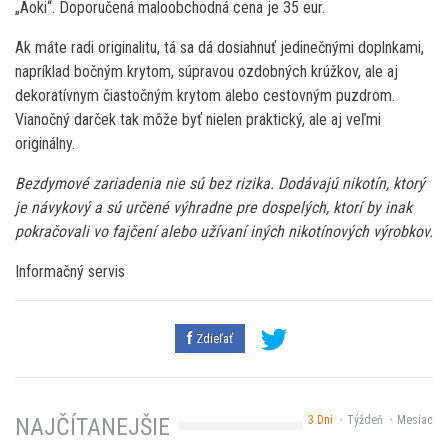
„Aoki“. Doporučená maloobchodná cena je 35 eur.
Ak máte radi originalitu, tá sa dá dosiahnuť jedinečnými doplnkami,
napríklad bočným krytom, súpravou ozdobných krúžkov, ale aj
dekoratívnym čiastočným krytom alebo cestovným puzdrom.
Vianočný darček tak môže byť nielen praktický, ale aj veľmi
originálny.
Bezdymové zariadenia nie sú bez rizika. Dodávajú nikotín, ktorý
je návykový a sú určené výhradne pre dospelých, ktorí by inak
pokračovali vo fajčení alebo užívaní iných nikotínových výrobkov.
Informačný servis
Zdieľať
3 Dni
Týždeň
Mesiac
NAJČÍTANEJŠIE