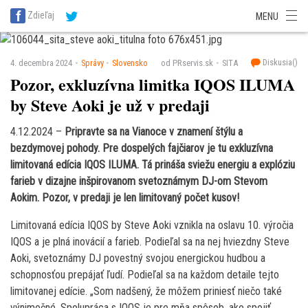
SITA Energetika
SITA Zdravotníctvo
SITA Financie
SITA Doprava
Zdieľaj
MENU
SITA Potravinárstvo
SITA Reality
SITA Školstvo
SITA Vidiek
Diskusia(
)
4. decembra 2024
Správy
Slovensko
od PRservis.sk
SITA
Pozor, exkluzívna limitka IQOS ILUMA
by Steve Aoki je už v predaji
4.12.2024 –
Pripravte sa na Vianoce v znamení štýlu a
bezdymovej pohody. Pre dospelých fajčiarov je tu exkluzívna
limitovaná edícia IQOS ILUMA. Tá prináša sviežu energiu a explóziu
farieb v dizajne inšpirovanom svetoznámym DJ-om Stevom
Aokim. Pozor, v predaji je len limitovaný počet kusov!
Limitovaná edícia IQOS by Steve Aoki vznikla na oslavu 10. výročia
IQOS a je plná inovácií a farieb. Podieľal sa na nej hviezdny Steve
Aoki, svetoznámy DJ povestný svojou energickou hudbou a
schopnosťou prepájať ľudí. Podieľal sa na každom detaile tejto
limitovanej edície. „Som nadšený, že môžem priniesť niečo také
výnimočné. Spolupráca s IQOS je pre mňa spôsob, ako spojiť