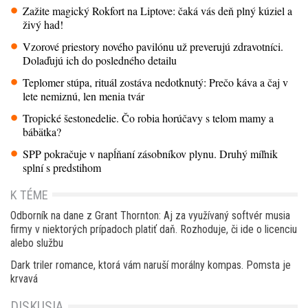
Zažite magický Rokfort na Liptove: čaká vás deň plný kúziel a
živý had!
Vzorové priestory nového pavilónu už preverujú zdravotníci.
Dolaďujú ich do posledného detailu
Teplomer stúpa, rituál zostáva nedotknutý: Prečo káva a čaj v
lete nemiznú, len menia tvár
Tropické šestonedelie. Čo robia horúčavy s telom mamy a
bábätka?
SPP pokračuje v napĺňaní zásobníkov plynu. Druhý míľnik
splní s predstihom
K TÉME
Odborník na dane z Grant Thornton: Aj za využívaný softvér musia
firmy v niektorých prípadoch platiť daň. Rozhoduje, či ide o licenciu
alebo službu
Dark triler romance, ktorá vám naruší morálny kompas. Pomsta je
krvavá
DISKUSIA