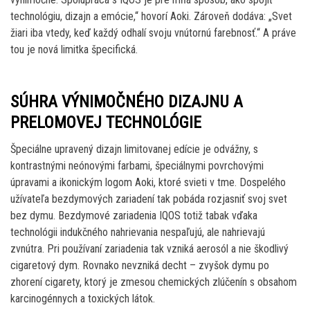
technológiu, dizajn a emócie,“ hovorí Aoki. Zároveň dodáva: „Svet
žiari iba vtedy, keď každý odhalí svoju vnútornú farebnosť.“ A práve
tou je nová limitka špecifická.
SÚHRA VÝNIMOČNÉHO DIZAJNU A
PRELOMOVEJ TECHNOLÓGIE
Špeciálne upravený dizajn limitovanej edície je odvážny, s
kontrastnými neónovými farbami, špeciálnymi povrchovými
úpravami a ikonickým logom Aoki, ktoré svieti v tme. Dospelého
užívateľa bezdymových zariadení tak pobáda rozjasniť svoj svet
bez dymu. Bezdymové zariadenia IQOS totiž tabak vďaka
technológii indukčného nahrievania nespaľujú, ale nahrievajú
zvnútra. Pri používaní zariadenia tak vzniká aerosól a nie škodlivý
cigaretový dym. Rovnako nevzniká decht – zvyšok dymu po
zhorení cigarety, ktorý je zmesou chemických zlúčenín s obsahom
karcinogénnych a toxických látok.