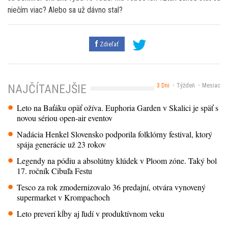
niečím viac? Alebo sa už dávno stal?
Zdieľať
3 Dni
Týždeň
Mesiac
NAJČÍTANEJŠIE
Leto na Baťáku opäť ožíva. Euphoria Garden v Skalici je späť s
novou sériou open-air eventov
Nadácia Henkel Slovensko podporila folklórny festival, ktorý
spája generácie už 23 rokov
Legendy na pódiu a absolútny klúdek v Ploom zóne. Taký bol
17. ročník Cibuľa Festu
Tesco za rok zmodernizovalo 36 predajní, otvára vynovený
supermarket v Krompachoch
Leto preverí kĺby aj ľudí v produktívnom veku