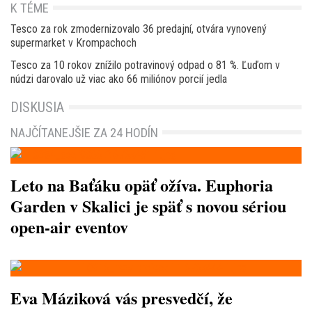
K TÉME
Tesco za rok zmodernizovalo 36 predajní, otvára vynovený
supermarket v Krompachoch
Tesco za 10 rokov znížilo potravinový odpad o 81 %. Ľuďom v
núdzi darovalo už viac ako 66 miliónov porcií jedla
DISKUSIA
NAJČÍTANEJŠIE ZA 24 HODÍN
Leto na Baťáku opäť ožíva. Euphoria
Garden v Skalici je späť s novou sériou
open-air eventov
Eva Máziková vás presvedčí, že