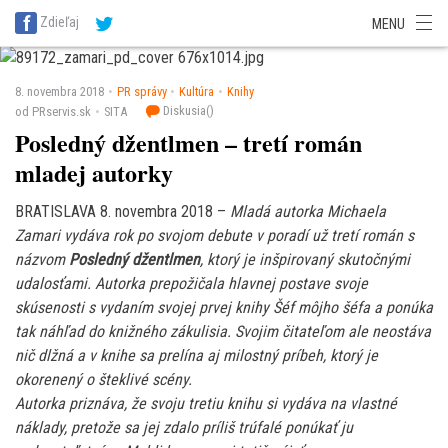
SITA Energetika
SITA Zdravotníctvo
SITA Financie
SITA Doprava
Zdieľaj
MENU
SITA Potravinárstvo
SITA Reality
SITA Školstvo
SITA Vidiek
8. novembra 2018
PR správy
Kultúra
Knihy
Diskusia(
)
od PRservis.sk
SITA
Posledný džentlmen – tretí román
mladej autorky
BRATISLAVA 8. novembra 2018 –
Mladá autorka Michaela
Zamari vydáva rok po svojom debute v poradí už tretí román s
názvom
Posledný džentlmen
, ktorý je inšpirovaný skutočnými
udalosťami. Autorka prepožičala hlavnej postave svoje
skúsenosti s vydaním svojej prvej knihy Šéf môjho šéfa a ponúka
tak náhľad do knižného zákulisia. Svojim čitateľom ale neostáva
nič dlžná a v knihe sa prelína aj milostný príbeh, ktorý je
okorenený o šteklivé scény.
Autorka priznáva, že svoju tretiu knihu si vydáva na vlastné
náklady, pretože sa jej zdalo príliš trúfalé ponúkať ju