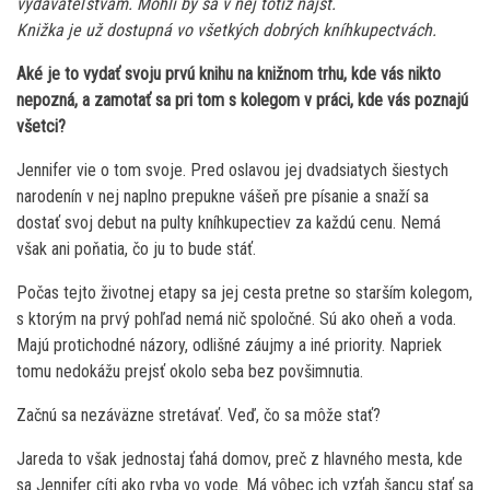
vydavateľstvám. Mohli by sa v nej totiž nájsť.
Knižka je už dostupná vo všetkých dobrých kníhkupectvách.
Aké je to vydať svoju prvú knihu na knižnom trhu, kde vás nikto
nepozná, a zamotať sa pri tom s kolegom v práci, kde vás poznajú
všetci?
Jennifer vie o tom svoje. Pred oslavou jej dvadsiatych šiestych
narodenín v nej naplno prepukne vášeň pre písanie a snaží sa
dostať svoj debut na pulty kníhkupectiev za každú cenu. Nemá
však ani poňatia, čo ju to bude stáť.
Počas tejto životnej etapy sa jej cesta pretne so starším kolegom,
s ktorým na prvý pohľad nemá nič spoločné. Sú ako oheň a voda.
Majú protichodné názory, odlišné záujmy a iné priority. Napriek
tomu nedokážu prejsť okolo seba bez povšimnutia.
Začnú sa nezáväzne stretávať. Veď, čo sa môže stať?
Jareda to však jednostaj ťahá domov, preč z hlavného mesta, kde
sa Jennifer cíti ako ryba vo vode. Má vôbec ich vzťah šancu stať sa