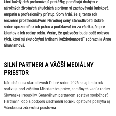
ktorí každý deň prekonávajú prekážky, pomáhajú druhým v
náročných životných situáciách a pritom si zachovávajú ľudskosť,
empatiu a profesionálny prístup. Som hrdá, že aj tento rok
môžeme prostredníctvom Národnej ceny starostlivosti Dobré
srdce upozorniť na ich prácu a poďakovať im za všetko, čo pre
klientov a ich rodiny robia. Verím, že galavečer bude opäť oslavou
tých, ktorí sú skutočnými hrdinami každodennosti,“
zdôraznila
Anna
Ghannamová.
SILNÍ PARTNERI A VÄČŠÍ MEDIÁLNY
PRIESTOR
Národná cena starostlivosti Dobré srdce 2026 sa aj tento rok
realizuje pod záštitou Ministerstva práce, sociálnych vecí a rodiny
Slovenskej republiky. Generálnym partnerom zostáva spoločnosť
Hartmann Rico a podporu siedmemu ročníku opätovne poskytla aj
Všeobecná zdravotná poisťovňa.