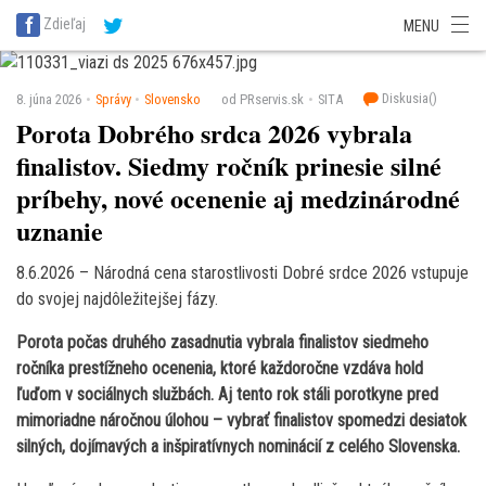
SITA Energetika
SITA Zdravotníctvo
SITA Financie
SITA Doprava
Zdieľaj
MENU
SITA Potravinárstvo
SITA Reality
SITA Školstvo
SITA Vidiek
Diskusia(
)
8. júna 2026
Správy
Slovensko
od PRservis.sk
SITA
Porota Dobrého srdca 2026 vybrala
finalistov. Siedmy ročník prinesie silné
príbehy, nové ocenenie aj medzinárodné
uznanie
8.6.2026 – Národná cena starostlivosti Dobré srdce 2026 vstupuje
do svojej najdôležitejšej fázy.
Porota počas druhého zasadnutia vybrala finalistov siedmeho
ročníka prestížneho ocenenia, ktoré každoročne vzdáva hold
ľuďom v sociálnych službách. Aj tento rok stáli porotkyne pred
mimoriadne náročnou úlohou – vybrať finalistov spomedzi desiatok
silných, dojímavých a inšpiratívnych nominácií z celého Slovenska.