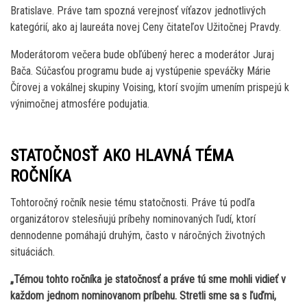
Bratislave. Práve tam spozná verejnosť víťazov jednotlivých
kategórií, ako aj laureáta novej Ceny čitateľov Užitočnej Pravdy.
Moderátorom večera bude obľúbený herec a moderátor Juraj
Bača. Súčasťou programu bude aj vystúpenie speváčky Márie
Čírovej a vokálnej skupiny Voising, ktorí svojím umením prispejú k
výnimočnej atmosfére podujatia.
STATOČNOSŤ AKO HLAVNÁ TÉMA
ROČNÍKA
Tohtoročný ročník nesie tému statočnosti. Práve tú podľa
organizátorov stelesňujú príbehy nominovaných ľudí, ktorí
dennodenne pomáhajú druhým, často v náročných životných
situáciách.
„Témou tohto ročníka je statočnosť a práve tú sme mohli vidieť v
každom jednom nominovanom príbehu. Stretli sme sa s ľuďmi,