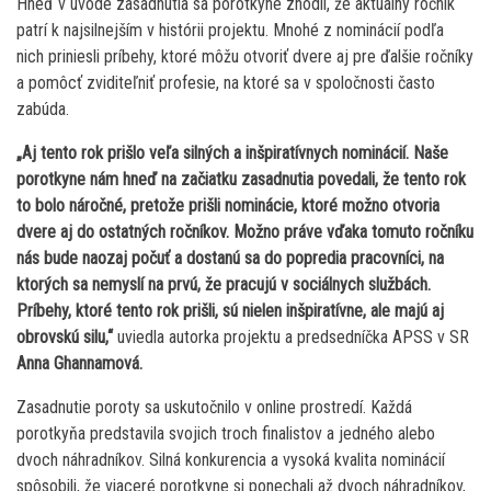
Hneď v úvode zasadnutia sa porotkyne zhodli, že aktuálny ročník
patrí k najsilnejším v histórii projektu. Mnohé z nominácií podľa
nich priniesli príbehy, ktoré môžu otvoriť dvere aj pre ďalšie ročníky
a pomôcť zviditeľniť profesie, na ktoré sa v spoločnosti často
zabúda.
„Aj tento rok prišlo veľa silných a inšpiratívnych nominácií. Naše
porotkyne nám hneď na začiatku zasadnutia povedali, že tento rok
to bolo náročné, pretože prišli nominácie, ktoré možno otvoria
dvere aj do ostatných ročníkov. Možno práve vďaka tomuto ročníku
nás bude naozaj počuť a dostanú sa do popredia pracovníci, na
ktorých sa nemyslí na prvú, že pracujú v sociálnych službách.
Príbehy, ktoré tento rok prišli, sú nielen inšpiratívne, ale majú aj
obrovskú silu,“
uviedla autorka projektu a predsedníčka APSS v SR
Anna Ghannamová.
Zasadnutie poroty sa uskutočnilo v online prostredí. Každá
porotkyňa predstavila svojich troch finalistov a jedného alebo
dvoch náhradníkov. Silná konkurencia a vysoká kvalita nominácií
spôsobili, že viaceré porotkyne si ponechali až dvoch náhradníkov,