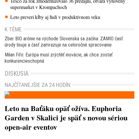
Tesco za rok zmodernizovalo 36 predajní, otvára vynovený
supermarket v Krompachoch
Leto preverí kĺby aj ľudí v produktívnom veku
K TÉME
Zber BIO arónie na východe Slovenska sa začína: ZAMIO časť
úrody lisuje a časť zamrazuje na celoročné spracovanie
Milan Fiľo: Európa musí zrýchliť inovácie, ak chce zostať
konkurencieschopná
DISKUSIA
NAJČÍTANEJŠIE ZA 24 HODÍN
Leto na Baťáku opäť ožíva. Euphoria
Garden v Skalici je späť s novou sériou
open-air eventov