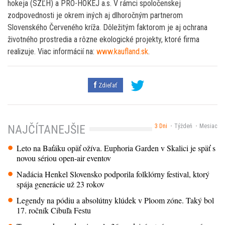
hokeja (SZĽH) a PRO-HOKEJ a.s. V rámci spoločenskej
zodpovednosti je okrem iných aj dlhoročným partnerom
Slovenského Červeného kríža. Dôležitým faktorom je aj ochrana
životného prostredia a rôzne ekologické projekty, ktoré firma
realizuje. Viac informácií na:
www.kaufland.sk
.
Zdieľať
3 Dni
Týždeň
Mesiac
NAJČÍTANEJŠIE
Leto na Baťáku opäť ožíva. Euphoria Garden v Skalici je späť s
novou sériou open-air eventov
Nadácia Henkel Slovensko podporila folklórny festival, ktorý
spája generácie už 23 rokov
Legendy na pódiu a absolútny klúdek v Ploom zóne. Taký bol
17. ročník Cibuľa Festu