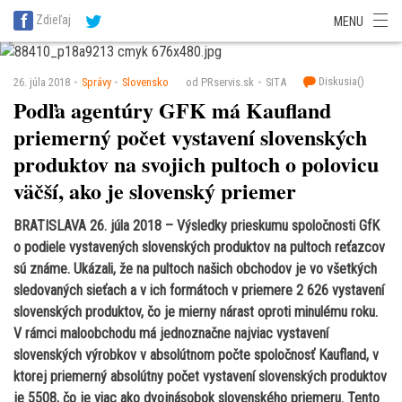
SITA Energetika
SITA Zdravotníctvo
SITA Financie
SITA Doprava
Zdieľaj
MENU
SITA Potravinárstvo
SITA Reality
SITA Školstvo
SITA Vidiek
Diskusia(
)
26. júla 2018
Správy
Slovensko
od PRservis.sk
SITA
Podľa agentúry GFK má Kaufland
priemerný počet vystavení slovenských
produktov na svojich pultoch o polovicu
väčší, ako je slovenský priemer
BRATISLAVA 26. júla 2018 – Výsledky prieskumu spoločnosti GfK
o podiele vystavených slovenských produktov na pultoch reťazcov
sú známe. Ukázali, že na pultoch našich obchodov je vo všetkých
sledovaných sieťach a v ich formátoch v priemere 2 626 vystavení
slovenských produktov, čo je mierny nárast oproti minulému roku.
V rámci maloobchodu má jednoznačne najviac vystavení
slovenských výrobkov v absolútnom počte spoločnosť Kaufland, v
ktorej priemerný absolútny počet vystavení slovenských produktov
je 5508, čo je viac ako dvojnásobok slovenského priemeru. Tento