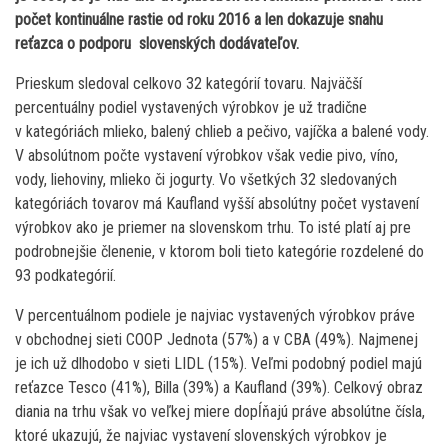
počet kontinuálne rastie od roku 2016 a len dokazuje snahu
reťazca o podporu slovenských dodávateľov.
Prieskum sledoval celkovo 32 kategórií tovaru. Najväčší
percentuálny podiel vystavených výrobkov je už tradične
v kategóriách mlieko, balený chlieb a pečivo, vajíčka a balené vody.
V absolútnom počte vystavení výrobkov však vedie pivo, víno,
vody, liehoviny, mlieko či jogurty. Vo všetkých 32 sledovaných
kategóriách tovarov má Kaufland vyšší absolútny počet vystavení
výrobkov ako je priemer na slovenskom trhu. To isté platí aj pre
podrobnejšie členenie, v ktorom boli tieto kategórie rozdelené do
93 podkategórií.
V percentuálnom podiele je najviac vystavených výrobkov práve
v obchodnej sieti COOP Jednota (57%) a v CBA (49%). Najmenej
je ich už dlhodobo v sieti LIDL (15%). Veľmi podobný podiel majú
reťazce Tesco (41%), Billa (39%) a Kaufland (39%). Celkový obraz
diania na trhu však vo veľkej miere dopĺňajú práve absolútne čísla,
ktoré ukazujú, že najviac vystavení slovenských výrobkov je