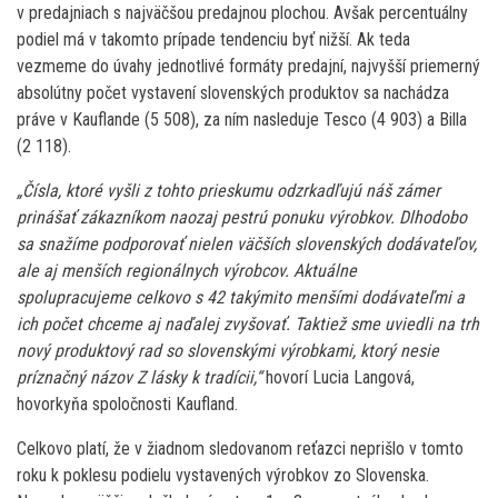
v predajniach s najväčšou predajnou plochou. Avšak percentuálny
podiel má v takomto prípade tendenciu byť nižší. Ak teda
vezmeme do úvahy jednotlivé formáty predajní, najvyšší priemerný
absolútny počet vystavení slovenských produktov sa nachádza
práve v Kauflande (5 508), za ním nasleduje Tesco (4 903) a Billa
(2 118).
„Čísla, ktoré vyšli z tohto prieskumu odzrkadľujú náš zámer
prinášať zákazníkom naozaj pestrú ponuku výrobkov. Dlhodobo
sa snažíme podporovať nielen väčších slovenských dodávateľov,
ale aj menších regionálnych výrobcov. Aktuálne
spolupracujeme celkovo s 42 takýmito menšími dodávateľmi a
ich počet chceme aj naďalej zvyšovať. Taktiež sme uviedli na trh
nový produktový rad so slovenskými výrobkami, ktorý nesie
príznačný názov Z lásky k tradícii,“
hovorí Lucia Langová,
hovorkyňa spoločnosti Kaufland.
Celkovo platí, že v žiadnom sledovanom reťazci neprišlo v tomto
roku k poklesu podielu vystavených výrobkov zo Slovenska.