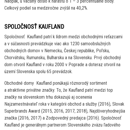
Naopak, u väčšiny došlo k nárastu o 1 – 3 percentuálne body.
Celkový podiel sa medziročne zvýšil na 40,2%.
SPOLOČNOSŤ KAUFLAND
Spoločnosť Kaufland patrí k lídrom medzi obchodnými reťazcami
a v súčasnosti prevádzkuje viac ako 1230 samoobslužných
obchodných domov v Nemecku, Českej republike, Poľsku,
Chorvátsku, Rumunsku, Bulharsku a na Slovensku. Prvý obchodný
dom otvoril Kaufland v roku 2000 v Poprade a doteraz otvoril na
území Slovenska spolu 65 prevádzok.
Obchodné domy Kaufland ponúkajú rôznorodý sortiment
a atraktívne privátne značky. To, že Kaufland patrí medzi top
značky na slovenskom trhu dokazujú aj ocenenia
Najzamestnávateľ roka v kategórii obchod a služby (2016), Slovak
Superbrands Award (2015, 2016, 2017, 2018), Najdôveryhodnejšia
značka (2016, 2017) a Zodpovedný predajca (2016). Spoločnosť
Kaufland je generálnym partnerom Slovenského zväzu ľadového