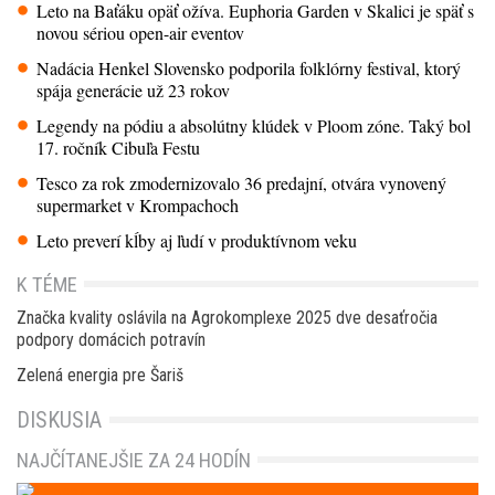
Leto na Baťáku opäť ožíva. Euphoria Garden v Skalici je späť s
novou sériou open-air eventov
Nadácia Henkel Slovensko podporila folklórny festival, ktorý
spája generácie už 23 rokov
Legendy na pódiu a absolútny klúdek v Ploom zóne. Taký bol
17. ročník Cibuľa Festu
Tesco za rok zmodernizovalo 36 predajní, otvára vynovený
supermarket v Krompachoch
Leto preverí kĺby aj ľudí v produktívnom veku
K TÉME
Značka kvality oslávila na Agrokomplexe 2025 dve desaťročia
podpory domácich potravín
Zelená energia pre Šariš
DISKUSIA
NAJČÍTANEJŠIE ZA 24 HODÍN