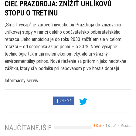
CIEĽ PRAZDROJA: ZNÍŽIŤ UHLÍKOVÚ
STOPU O TRETINU
„Smart výčap“ je zároveň investíciou Prazdroja do znižovania
uhlíkovej stopy v rámci celého dodávateľsko-odberateľského
reťazca. Jeho ambíciou je do roku 2030 znížiť emisie v celom
reťazci – od semienka až po pohár – o 30 %. Nové výčapné
technológie tak majú nielen ekonomický, ale aj výrazný
environmentálny prínos. Nové riešenie sa pritom nijako nedotkne
zážitku, ktorý si v podniku pri čapovanom pive hostia doprajú.
Informačný servis
Zdieľať
3 Dni
Týždeň
Mesiac
NAJČÍTANEJŠIE