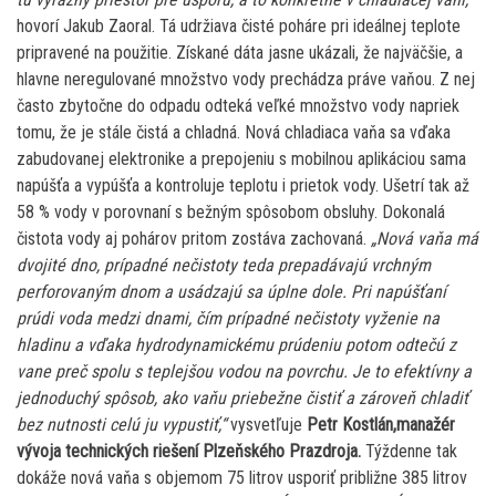
hovorí Jakub Zaoral. Tá udržiava čisté poháre pri ideálnej teplote
pripravené na použitie. Získané dáta jasne ukázali, že najväčšie, a
hlavne neregulované množstvo vody prechádza práve vaňou. Z nej
často zbytočne do odpadu odteká veľké množstvo vody napriek
tomu, že je stále čistá a chladná. Nová chladiaca vaňa sa vďaka
zabudovanej elektronike a prepojeniu s mobilnou aplikáciou sama
napúšťa a vypúšťa a kontroluje teplotu i prietok vody. Ušetrí tak až
58 % vody v porovnaní s bežným spôsobom obsluhy. Dokonalá
čistota vody aj pohárov pritom zostáva zachovaná.
„Nová vaňa má
dvojité dno, prípadné nečistoty teda prepadávajú vrchným
perforovaným dnom a usádzajú sa úplne dole. Pri napúšťaní
prúdi voda medzi dnami, čím prípadné nečistoty vyženie na
hladinu a vďaka hydrodynamickému prúdeniu potom odtečú z
vane preč spolu s teplejšou vodou na povrchu. Je to efektívny a
jednoduchý spôsob, ako vaňu priebežne čistiť a zároveň chladiť
bez nutnosti celú ju vypustiť,“
vysvetľuje
Petr Kostlán,manažér
vývoja technických riešení Plzeňského Prazdroja.
Týždenne tak
dokáže nová vaňa s objemom 75 litrov usporiť približne 385 litrov