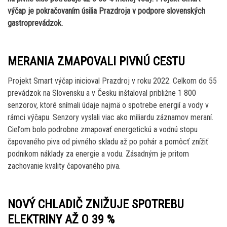
výčap je pokračovaním úsilia Prazdroja v podpore slovenských
gastroprevádzok.
MERANIA ZMAPOVALI PIVNÚ CESTU
Projekt Smart výčap inicioval Prazdroj v roku 2022. Celkom do 55
prevádzok na Slovensku a v Česku inštaloval približne 1 800
senzorov, ktoré snímali údaje najmä o spotrebe energií a vody v
rámci výčapu. Senzory vyslali viac ako miliardu záznamov meraní.
Cieľom bolo podrobne zmapovať energetickú a vodnú stopu
čapovaného piva od pivného skladu až po pohár a pomôcť znížiť
podnikom náklady za energie a vodu. Zásadným je pritom
zachovanie kvality čapovaného piva.
NOVÝ CHLADIČ ZNIŽUJE SPOTREBU
ELEKTRINY AŽ O 39 %