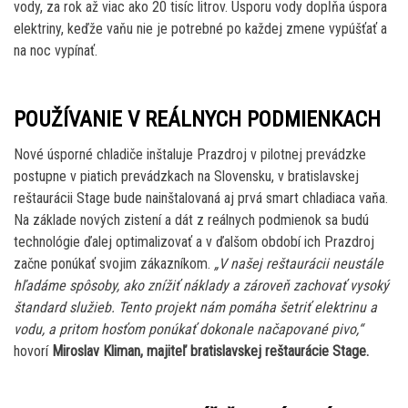
vody, za rok až viac ako 20 tisíc litrov. Úsporu vody dopĺňa úspora
elektriny, keďže vaňu nie je potrebné po každej zmene vypúšťať a
na noc vypínať.
POUŽÍVANIE V REÁLNYCH PODMIENKACH
Nové úsporné chladiče inštaluje Prazdroj v pilotnej prevádzke
postupne v piatich prevádzkach na Slovensku, v bratislavskej
reštaurácii Stage bude nainštalovaná aj prvá smart chladiaca vaňa.
Na základe nových zistení a dát z reálnych podmienok sa budú
technológie ďalej optimalizovať a v ďalšom období ich Prazdroj
začne ponúkať svojim zákazníkom.
„V našej reštaurácii neustále
hľadáme spôsoby, ako znížiť náklady a zároveň zachovať vysoký
štandard služieb. Tento projekt nám pomáha šetriť elektrinu a
vodu, a pritom hosťom ponúkať dokonale načapované pivo,“
hovorí
Miroslav Kliman, majiteľ bratislavskej reštaurácie Stage.