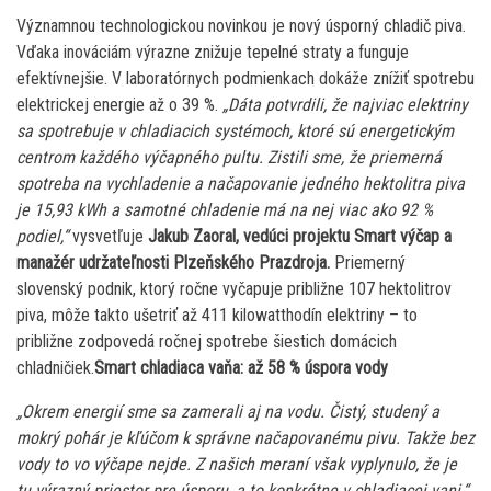
Významnou technologickou novinkou je nový úsporný chladič piva.
Vďaka inováciám výrazne znižuje tepelné straty a funguje
efektívnejšie. V laboratórnych podmienkach dokáže znížiť spotrebu
elektrickej energie až o 39 %.
„Dáta potvrdili, že najviac elektriny
sa spotrebuje v chladiacich systémoch, ktoré sú energetickým
centrom každého výčapného pultu. Zistili sme, že priemerná
spotreba na vychladenie a načapovanie jedného hektolitra piva
je 15,93 kWh a samotné chladenie má na nej viac ako 92 %
podiel,“
vysvetľuje
Jakub Zaoral, vedúci projektu Smart výčap a
manažér udržateľnosti Plzeňského Prazdroja.
Priemerný
slovenský podnik, ktorý ročne vyčapuje približne 107 hektolitrov
piva, môže takto ušetriť až 411 kilowatthodín elektriny – to
približne zodpovedá ročnej spotrebe šiestich domácich
chladničiek.
Smart chladiaca vaňa: až 58 % úspora vody
„Okrem energií sme sa zamerali aj na vodu. Čistý, studený a
mokrý pohár je kľúčom k správne načapovanému pivu. Takže bez
vody to vo výčape nejde. Z našich meraní však vyplynulo, že je
tu výrazný priestor pre úsporu, a to konkrétne v chladiacej vani,“