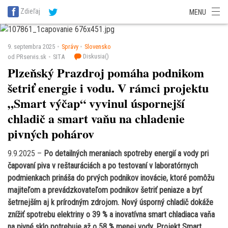
SITA Energetika
SITA Zdravotníctvo
SITA Financie
SITA Doprava
Zdieľaj
MENU
SITA Potravinárstvo
SITA Reality
SITA Školstvo
SITA Vidiek
9. septembra 2025
Správy
Slovensko
Diskusia(
)
od PRservis.sk
SITA
Plzeňský Prazdroj pomáha podnikom
šetriť energie i vodu. V rámci projektu
„Smart výčap“ vyvinul úspornejší
chladič a smart vaňu na chladenie
pivných pohárov
9.9.2025 –
Po detailných meraniach spotreby energií a vody pri
čapovaní piva v reštauráciách a po testovaní v laboratórnych
podmienkach prináša do prvých podnikov inovácie, ktoré pomôžu
majiteľom a prevádzkovateľom podnikov šetriť peniaze a byť
šetrnejším aj k prírodným zdrojom. Nový úsporný chladič dokáže
znížiť spotrebu elektriny o 39 % a inovatívna smart chladiaca vaňa
na pivné sklo potrebuje až o 58 % menej vody. Projekt Smart