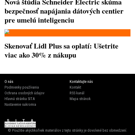
Nová štúdia Schneider Electric skúma
bezpečnosť napájania dátových centier
pre umelú inteligenciu
Skenovať Lidl Plus sa oplatí: Ušetrite
viac ako 30% z nákupu
O nás
Kontaktujte nás
Podmienky používania
Kontakt
Ochrana osobných údajov
RSS kanál
Hlavná stránka SITA
Mapa stránok
Nastavenie sukromia
© Použitie akýchkoľvek materiálov z tejto stránky je dovolené bez obmedzení.