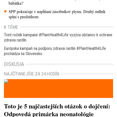
bábätka?
SPP pokračuje v napĺňaní zásobníkov plynu. Druhý míľnik
splní s predstihom
K TÉME
Tretí ročník kampane #PlantHealth4Life vyzýva občanov k ochrane
zdravia rastlín
Európska kampaň na podporu zdravia rastlín #PlantHealth4Life
prichádza na Slovensko
DISKUSIA
NAJČÍTANEJŠIE ZA 24 HODÍN
Toto je 5 najčastejších otázok o dojčení:
Odpovedá primárka neonatológie