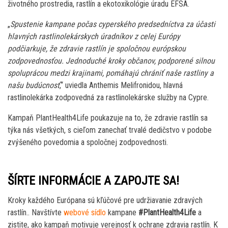
životného prostredia, rastlín a ekotoxikológie úradu EFSA.
„
Spustenie kampane počas cyperského predsedníctva za účasti
hlavných rastlinolekárskych úradníkov z celej Európy
podčiarkuje, že zdravie rastlín je spoločnou európskou
zodpovednosťou. Jednoduché kroky občanov, podporené silnou
spoluprácou medzi krajinami, pomáhajú chrániť naše rastliny a
našu budúcnosť
,“ uviedla Anthemis Melifronidou, hlavná
rastlinolekárka zodpovedná za rastlinolekárske služby na Cypre.
Kampaň PlantHealth4Life poukazuje na to, že zdravie rastlín sa
týka nás všetkých, s cieľom zanechať trvalé dedičstvo v podobe
zvýšeného povedomia a spoločnej zodpovednosti.
ŠÍRTE INFORMÁCIE A ZAPOJTE SA!
Kroky každého Európana sú kľúčové pre udržiavanie zdravých
rastlín.. Navštívte
webové sídlo
kampane
#PlantHealth4Life
a
zistite, ako kampaň motivuje verejnosť k ochrane zdravia rastlín. K