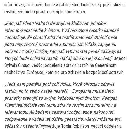
informovali, šírili povedomie a robili jednoduché kroky pre ochranu
rastlín, životného prostredia aj hospodárstva.
„
Kampaň PlantHealth4Life stojí na kľúčovom princípe:
informovanosť vedie k činom. V záverečnom ročníku kampaň
zdôrazňuje, že chrániť zdravie rastlín znamená chrániť naše
potraviny, životné prostredie a budúcnosť. Vďaka zapojeniu
občanov z celej Európy, kampaň vybudovala pevné základy, na
ktorých bude ochrana rastlín stáť aj dlho po jej skončení,
“ uviedol
Sylvain Giraud, vedúci oddelenia zdravia rastlín na Generálnom
riaditeľstve Európskej komisie pre zdravie a bezpečnosť potravín.
„Veda nám pomáha pochopiť riziká, ktoré ohrozujú zdravie
rastlín, no to samo osebe nestačí – Európania musia tieto
poznatky prepojiť so svojím každodenným životom. Kampaň
PlantHealth4Life robí tému zdravia rastlín zrozumiteľnou a
relevantnou. Ak budeme cestovať zodpovedne, nakupovať
zodpovedne a vzdelávať ďalšiu generáciu, všetci môžeme byť
súčasťou riešenia,“
vysvetľuje Tobin Robinson, vedúci oddelenia