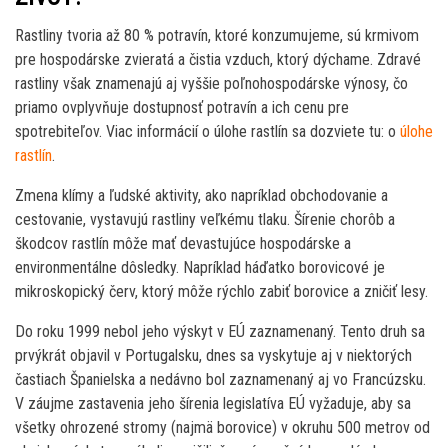
Rastliny tvoria až 80 % potravín, ktoré konzumujeme, sú krmivom
pre hospodárske zvieratá a čistia vzduch, ktorý dýchame. Zdravé
rastliny však znamenajú aj vyššie poľnohospodárske výnosy, čo
priamo ovplyvňuje dostupnosť potravín a ich cenu pre
spotrebiteľov. Viac informácií o úlohe rastlín sa dozviete tu: o
úlohe
rastlín
.
Zmena klímy a ľudské aktivity, ako napríklad obchodovanie a
cestovanie, vystavujú rastliny veľkému tlaku. Šírenie chorôb a
škodcov rastlín môže mať devastujúce hospodárske a
environmentálne dôsledky. Napríklad háďatko borovicové je
mikroskopický červ, ktorý môže rýchlo zabiť borovice a zničiť lesy.
Do roku 1999 nebol jeho výskyt v EÚ zaznamenaný. Tento druh sa
prvýkrát objavil v Portugalsku, dnes sa vyskytuje aj v niektorých
častiach Španielska a nedávno bol zaznamenaný aj vo Francúzsku.
V záujme zastavenia jeho šírenia legislatíva EÚ vyžaduje, aby sa
všetky ohrozené stromy (najmä borovice) v okruhu 500 metrov od