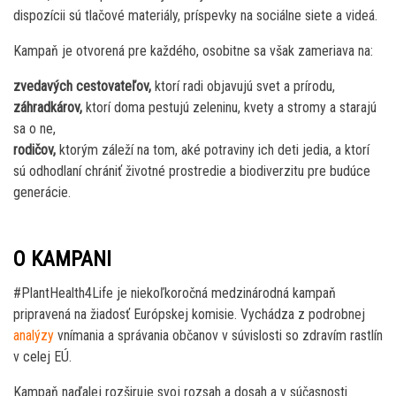
dispozícii sú tlačové materiály, príspevky na sociálne siete a videá.
Kampaň je otvorená pre každého, osobitne sa však zameriava na:
zvedavých cestovateľov,
ktorí radi objavujú svet a prírodu,
záhradkárov,
ktorí doma pestujú zeleninu, kvety a stromy a starajú
sa o ne,
rodičov,
ktorým záleží na tom, aké potraviny ich deti jedia, a ktorí
sú odhodlaní chrániť životné prostredie a biodiverzitu pre budúce
generácie.
O KAMPANI
#PlantHealth4Life je niekoľkoročná medzinárodná kampaň
pripravená na žiadosť Európskej komisie. Vychádza z podrobnej
analýzy
vnímania a správania občanov v súvislosti so zdravím rastlín
v celej EÚ.
Kampaň naďalej rozširuje svoj rozsah a dosah a v súčasnosti