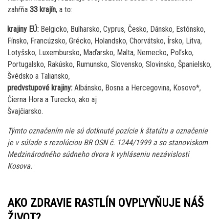
zahŕňa
33 krajín
, a to:
krajiny EÚ:
Belgicko, Bulharsko, Cyprus, Česko, Dánsko, Estónsko,
Fínsko, Francúzsko, Grécko, Holandsko, Chorvátsko, Írsko, Litva,
Lotyšsko, Luxembursko, Maďarsko, Malta, Nemecko, Poľsko,
Portugalsko, Rakúsko, Rumunsko, Slovensko, Slovinsko, Španielsko,
Švédsko a Taliansko,
predvstupové krajiny:
Albánsko, Bosna a Hercegovina, Kosovo*,
Čierna Hora a Turecko, ako aj
Švajčiarsko.
Týmto označením nie sú dotknuté pozície k štatútu a označenie
je v súlade s rezolúciou BR OSN č. 1244/1999 a so stanoviskom
Medzinárodného súdneho dvora k vyhláseniu nezávislosti
Kosova.
AKO ZDRAVIE RASTLÍN OVPLYVŇUJE NÁŠ
ŽIVOT?