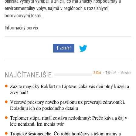
ohniska výskytu vyrúbali a zničili, čo má značný hospodársky a
environmentálny vplyv, najmä v regiónoch s rozsiahlymi
borovicovými lesmi.
Informačný servis
Zdieľať
3 Dni
Týždeň
Mesiac
NAJČÍTANEJŠIE
Zažite magický Rokfort na Liptove: čaká vás deň plný kúziel a
živý had!
Vzorové priestory nového pavilónu už preverujú zdravotníci.
Dolaďujú ich do posledného detailu
Teplomer stúpa, rituál zostáva nedotknutý: Prečo káva a čaj v
lete nemiznú, len menia tvár
Tropické šestonedelie. Čo robia horúčavy s telom mamy a