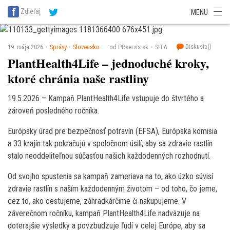
SITA Energetika
SITA Zdravotníctvo
SITA Financie
SITA Doprava
Zdieľaj
MENU
SITA Potravinárstvo
SITA Reality
SITA Školstvo
SITA Vidiek
Diskusia(
)
19. mája 2026
Správy
Slovensko
od PRservis.sk
SITA
PlantHealth4Life – jednoduché kroky,
ktoré chránia naše rastliny
19.5.2026 – Kampaň PlantHealth4Life vstupuje do štvrtého a
zároveň posledného ročníka.
Európsky úrad pre bezpečnosť potravín (EFSA), Európska komisia
a 33 krajín tak pokračujú v spoločnom úsilí, aby sa zdravie rastlín
stalo neoddeliteľnou súčasťou našich každodenných rozhodnutí.
Od svojho spustenia sa kampaň zameriava na to, ako úzko súvisí
zdravie rastlín s naším každodenným životom – od toho, čo jeme,
cez to, ako cestujeme, záhradkárčime či nakupujeme. V
záverečnom ročníku, kampaň PlantHealth4Life nadväzuje na
doterajšie výsledky a povzbudzuje ľudí v celej Európe, aby sa